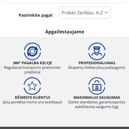
Pasirinkite pagal:
Padangos tipas
Visi tipai (0)
Apgailestaujame
Žiema (0)
Vasara (0)
Visi sezonai (0)
360° PAGALBA KELYJE
PROFESIONALUMAS
Reguliariai transporto priemonės
Ekspertų tinklas jūsų paslaugoms
priežiūrai
Transporto priemonės tipas
Visi tipai (0)
DĖMESYS KLIENTUI
MAKSIMALUS SAUGUMAS
Lengvasis automobilis (0)
Jūsų poreikiai mums yra svarbiausi
Darbo standartai, garantuojantys
aukščiausią saugumo lygį.
Visureigis (0)
Mažas sunkvežimis (0)