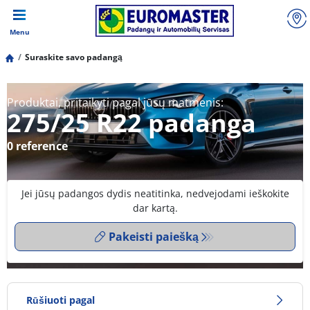
Menu
Suraskite savo padangą
Produktai, pritaikyti pagal jūsų matmenis:
275/25 R22 padanga
0 reference
Jei jūsų padangos dydis neatitinka, nedvejodami ieškokite
dar kartą.
Pakeisti paiešką
Rūšiuoti pagal