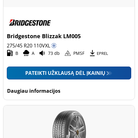
Bridgestone Blizzak LM005
275/45 R20
110
V
XL
B
A
73 db
PMSF
EPREL
PATEIKTI UŽKLAUSĄ DĖL ĮKAINIŲ
Daugiau informacijos