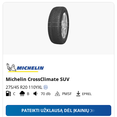
Michelin CrossClimate SUV
275/45 R20
110
Y
XL
C
B
70 db
PMSF
EPREL
PATEIKTI UŽKLAUSĄ DĖL ĮKAINIŲ