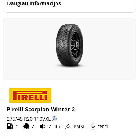
Daugiau informacijos
Pirelli Scorpion Winter 2
275/45 R20
110
V
XL
C
A
71 db
PMSF
EPREL