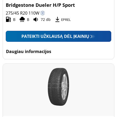
Bridgestone Dueler H/P Sport
275/45 R20
110
W
B
B
72 db
EPREL
PATEIKTI UŽKLAUSĄ DĖL ĮKAINIŲ
Daugiau informacijos