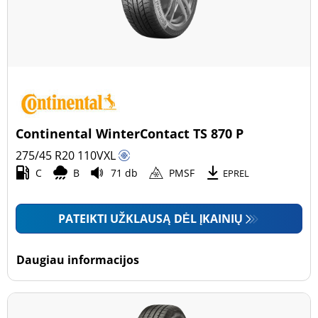
Continental WinterContact TS 870 P
275/45 R20
110
V
XL
C
B
71 db
PMSF
EPREL
PATEIKTI UŽKLAUSĄ DĖL ĮKAINIŲ
Daugiau informacijos