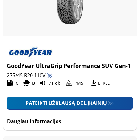
GoodYear UltraGrip Performance SUV Gen-1
275/45 R20
110
V
C
B
71 db
PMSF
EPREL
PATEIKTI UŽKLAUSĄ DĖL ĮKAINIŲ
Daugiau informacijos