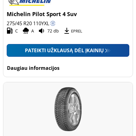
Michelin Pilot Sport 4 Suv
275/45 R20
110
Y
XL
C
A
72 db
EPREL
PATEIKTI UŽKLAUSĄ DĖL ĮKAINIŲ
Daugiau informacijos