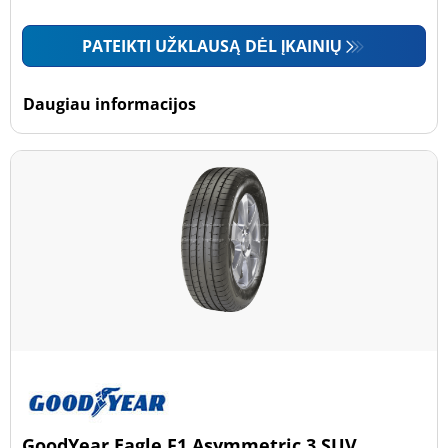
PATEIKTI UŽKLAUSĄ DĖL ĮKAINIŲ
Daugiau informacijos
GoodYear Eagle F1 Asymmetric 3 SUV