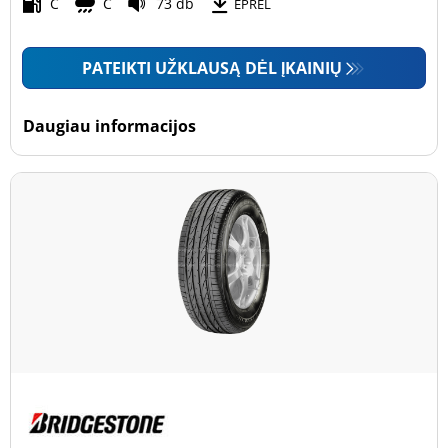
Motociklas (0)
C
C
73 db
EPREL
PATEIKTI UŽKLAUSĄ DĖL ĮKAINIŲ
Padanga sustiprintomis sienelėmis
Padanga sustiprintomis sienelėmis (11)
Daugiau informacijos
Padanga nesustiprintomis sienelėmis (71)
Daugiau parinkčių