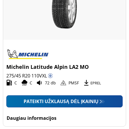
Michelin Latitude Alpin LA2 MO
275/45 R20
110
V
XL
C
C
72 db
PMSF
EPREL
PATEIKTI UŽKLAUSĄ DĖL ĮKAINIŲ
Daugiau informacijos