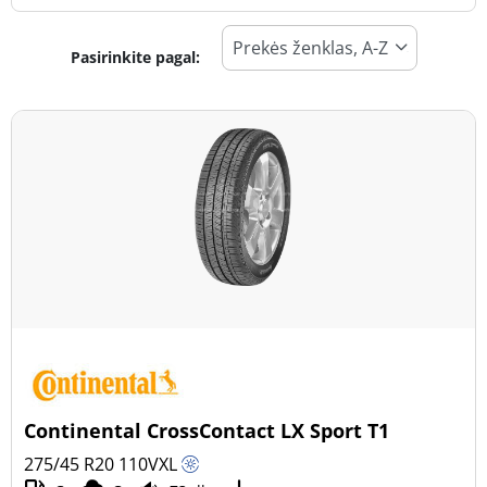
Pasirinkite pagal:
Padangos tipas
Visi tipai (71)
Žiema (21)
Vasara (41)
Visi sezonai (15)
Transporto priemonės tipas
Visi tipai (71)
Lengvasis automobilis (35)
Visureigis (36)
Continental CrossContact LX Sport T1
Mažas sunkvežimis (0)
275/45 R20
110
V
XL