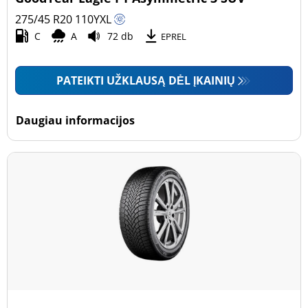
275/45 R20
110
Y
XL
C
A
72 db
EPREL
PATEIKTI UŽKLAUSĄ DĖL ĮKAINIŲ
Daugiau informacijos