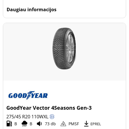
Daugiau informacijos
GoodYear Vector 4Seasons Gen-3
275/45 R20
110
W
XL
B
B
73 db
PMSF
EPREL