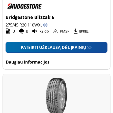
Bridgestone Blizzak 6
275/45 R20
110
W
XL
B
B
72 db
PMSF
EPREL
PATEIKTI UŽKLAUSĄ DĖL ĮKAINIŲ
Daugiau informacijos