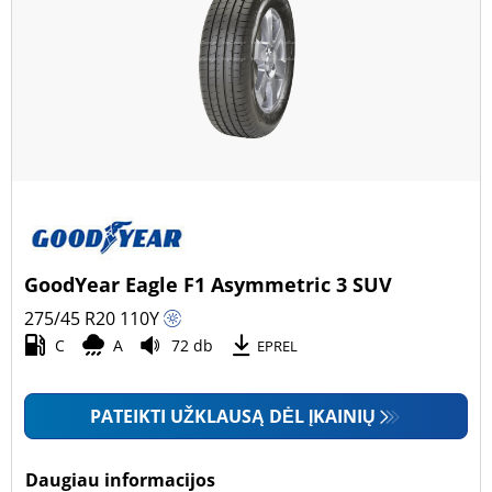
GoodYear Eagle F1 Asymmetric 3 SUV
275/45 R20
110
Y
C
A
72 db
EPREL
PATEIKTI UŽKLAUSĄ DĖL ĮKAINIŲ
Daugiau informacijos