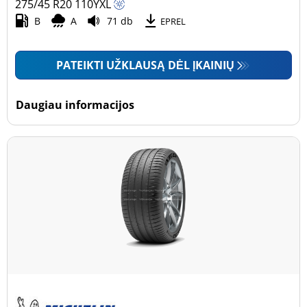
275/45 R20
110
Y
XL
B
A
71 db
EPREL
PATEIKTI UŽKLAUSĄ DĖL ĮKAINIŲ
Daugiau informacijos