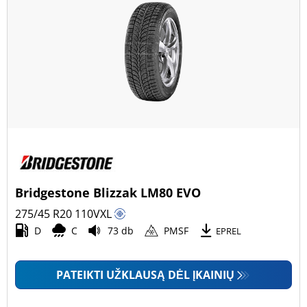
Bridgestone Blizzak LM80 EVO
275/45 R20
110
V
XL
D
C
73 db
PMSF
EPREL
PATEIKTI UŽKLAUSĄ DĖL ĮKAINIŲ