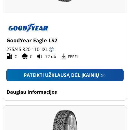
GoodYear Eagle LS2
275/45 R20
110
H
XL
C
C
72 db
EPREL
PATEIKTI UŽKLAUSĄ DĖL ĮKAINIŲ
Daugiau informacijos