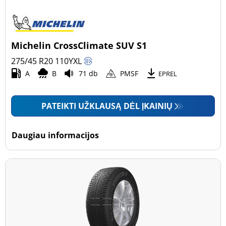
Michelin CrossClimate SUV S1
275/45 R20
110
Y
XL
A
B
71 db
PMSF
EPREL
PATEIKTI UŽKLAUSĄ DĖL ĮKAINIŲ
Daugiau informacijos