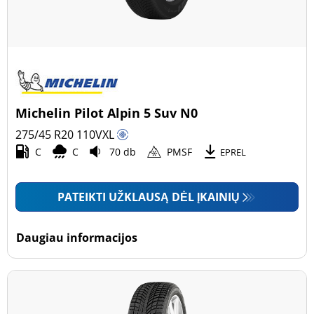
Michelin Pilot Alpin 5 Suv N0
275/45 R20
110
V
XL
C
C
70 db
PMSF
EPREL
PATEIKTI UŽKLAUSĄ DĖL ĮKAINIŲ
Daugiau informacijos