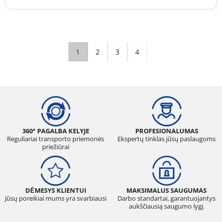
1
2
3
4
360° PAGALBA KELYJE
PROFESIONALUMAS
Reguliariai transporto priemonės
Ekspertų tinklas jūsų paslaugoms
priežiūrai
DĖMESYS KLIENTUI
MAKSIMALUS SAUGUMAS
Jūsų poreikiai mums yra svarbiausi
Darbo standartai, garantuojantys
aukščiausią saugumo lygį.