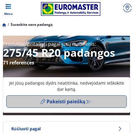
Menu
Suraskite savo padangą
Produktai, pritaikyti pagal jūsų matmenis:
275/45 R20 padangos
71 references
Jei jūsų padangos dydis neatitinka, nedvejodami ieškokite
dar kartą.
Pakeisti paiešką
Rūšiuoti pagal