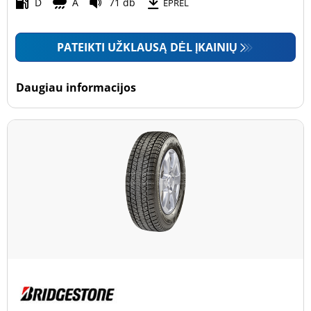
Motociklas (0)
D
A
71 db
EPREL
PATEIKTI UŽKLAUSĄ DĖL ĮKAINIŲ
Padanga sustiprintomis sienelėmis
Padanga sustiprintomis sienelėmis (0)
Daugiau informacijos
Padanga nesustiprintomis sienelėmis (3)
Daugiau parinkčių