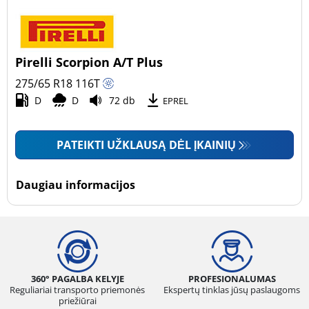
Pirelli Scorpion A/T Plus
275/65 R18
116
T
D
D
72 db
EPREL
PATEIKTI UŽKLAUSĄ DĖL ĮKAINIŲ
Daugiau informacijos
360° PAGALBA KELYJE
PROFESIONALUMAS
Reguliariai transporto priemonės
Ekspertų tinklas jūsų paslaugoms
priežiūrai