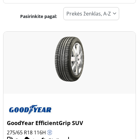
Pasirinkite pagal:
Padangos tipas
Visi tipai (3)
Žiema (1)
Vasara (2)
Visi sezonai (0)
Transporto priemonės tipas
Visi tipai (3)
Lengvasis automobilis (1)
Visureigis (2)
GoodYear EfficientGrip SUV
Mažas sunkvežimis (0)
275/65 R18
116
H