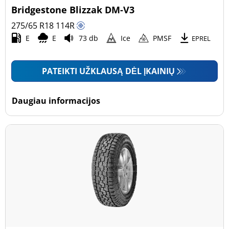
Bridgestone Blizzak DM-V3
275/65 R18
114
R
E
E
73 db
Ice
PMSF
EPREL
PATEIKTI UŽKLAUSĄ DĖL ĮKAINIŲ
Daugiau informacijos