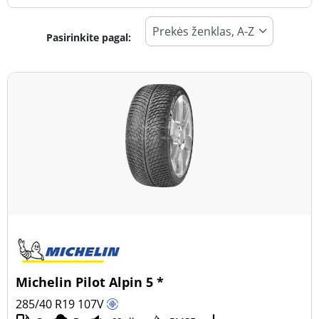
Pasirinkite pagal:
Padangos tipas
Visi tipai (30)
Žiema (11)
Vasara (16)
Visi sezonai (3)
Transporto priemonės tipas
Visi tipai (30)
Lengvasis automobilis (30)
Visureigis (0)
Michelin Pilot Alpin 5 *
Mažas sunkvežimis (0)
285/40 R19
107
V