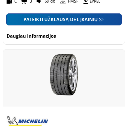
Motociklas (0)
C
B
69 db
PMSF
EPREL
PATEIKTI UŽKLAUSĄ DĖL ĮKAINIŲ
Padanga sustiprintomis sienelėmis
Padanga sustiprintomis sienelėmis (2)
Daugiau informacijos
Padanga nesustiprintomis sienelėmis (30)
Daugiau parinkčių