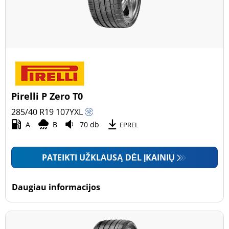
Pirelli P Zero T0
285/40 R19
107
Y
XL
A
B
70 db
EPREL
PATEIKTI UŽKLAUSĄ DĖL ĮKAINIŲ
Daugiau informacijos