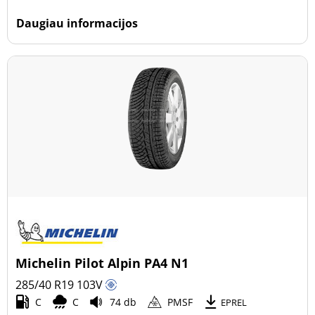
Daugiau informacijos
Michelin Pilot Alpin PA4 N1
285/40 R19
103
V
C
C
74 db
PMSF
EPREL