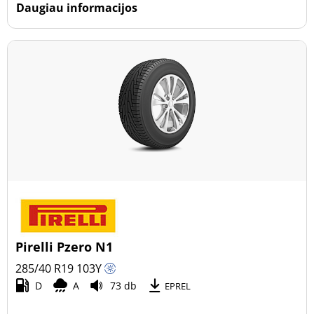
Daugiau informacijos
Pirelli Pzero N1
285/40 R19
103
Y
D
A
73 db
EPREL