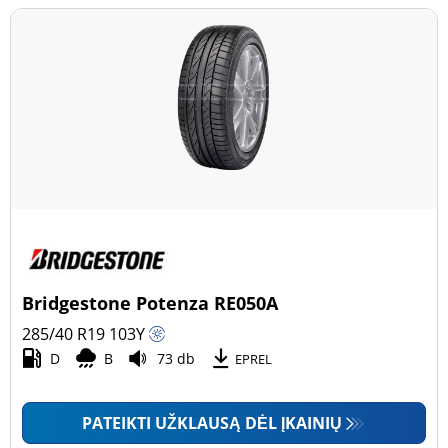
Bridgestone Potenza RE050A
285/40 R19
103
Y
D
B
73 db
EPREL
PATEIKTI UŽKLAUSĄ DĖL ĮKAINIŲ