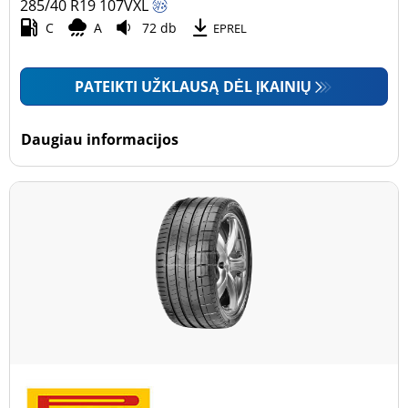
285/40 R19
107
V
XL
C
A
72 db
EPREL
PATEIKTI UŽKLAUSĄ DĖL ĮKAINIŲ
Daugiau informacijos