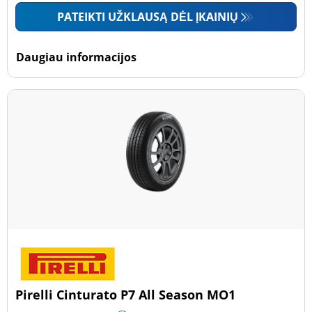
PATEIKTI UŽKLAUSĄ DĖL ĮKAINIŲ
Daugiau informacijos
Pirelli Cinturato P7 All Season MO1