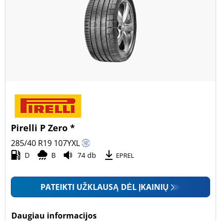
Pirelli P Zero *
285/40 R19
107
Y
XL
D
B
74 db
EPREL
PATEIKTI UŽKLAUSĄ DĖL ĮKAINIŲ
Daugiau informacijos