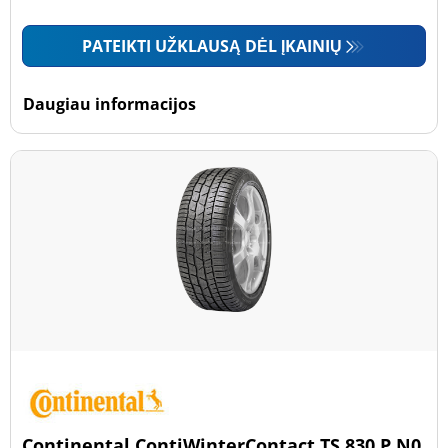
PATEIKTI UŽKLAUSĄ DĖL ĮKAINIŲ
Daugiau informacijos
Continental ContiWinterContact TS 830 P N0