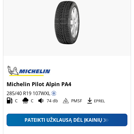
Michelin Pilot Alpin PA4
285/40 R19
107
W
XL
C
C
74 db
PMSF
EPREL
PATEIKTI UŽKLAUSĄ DĖL ĮKAINIŲ