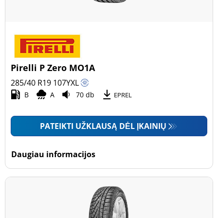
Pirelli P Zero MO1A
285/40 R19
107
Y
XL
B
A
70 db
EPREL
PATEIKTI UŽKLAUSĄ DĖL ĮKAINIŲ
Daugiau informacijos