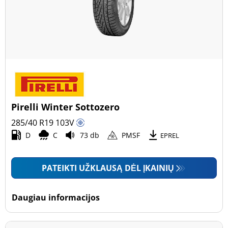
Pirelli Winter Sottozero
285/40 R19
103
V
D
C
73 db
PMSF
EPREL
PATEIKTI UŽKLAUSĄ DĖL ĮKAINIŲ
Daugiau informacijos