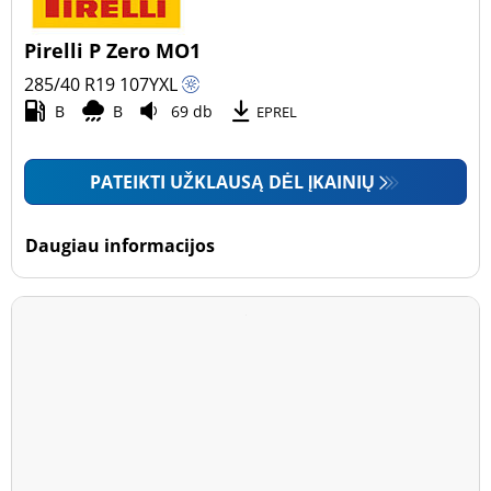
Pirelli P Zero MO1
285/40 R19
107
Y
XL
B
B
69 db
EPREL
PATEIKTI UŽKLAUSĄ DĖL ĮKAINIŲ
Daugiau informacijos