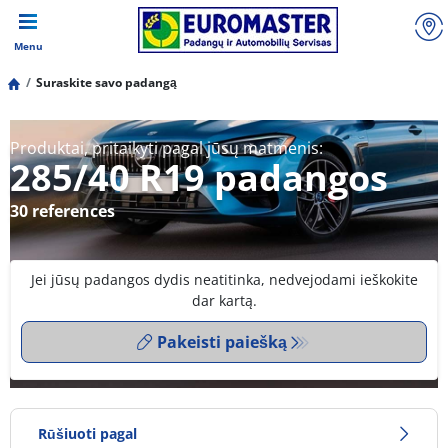
Menu
Suraskite savo padangą
Produktai, pritaikyti pagal jūsų matmenis:
285/40 R19 padangos
30 references
Jei jūsų padangos dydis neatitinka, nedvejodami ieškokite
dar kartą.
Pakeisti paiešką
Rūšiuoti pagal