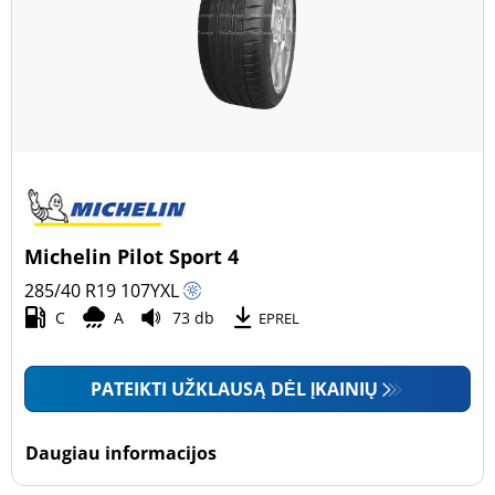
Michelin Pilot Sport 4
285/40 R19
107
Y
XL
C
A
73 db
EPREL
PATEIKTI UŽKLAUSĄ DĖL ĮKAINIŲ
Daugiau informacijos