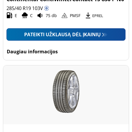
285/40 R19
103
V
E
C
75 db
PMSF
EPREL
PATEIKTI UŽKLAUSĄ DĖL ĮKAINIŲ
Daugiau informacijos