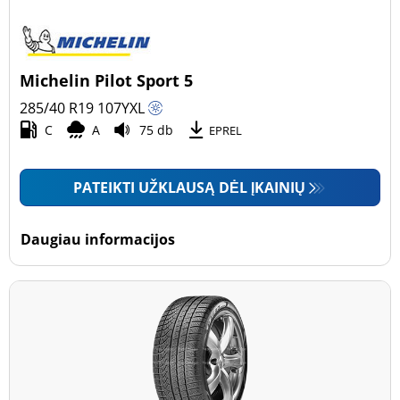
Michelin Pilot Sport 5
285/40 R19
107
Y
XL
C
A
75 db
EPREL
PATEIKTI UŽKLAUSĄ DĖL ĮKAINIŲ
Daugiau informacijos