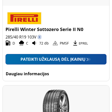
Pirelli Winter Sottozero Serie II N0
285/40 R19
103
V
D
C
72 db
PMSF
EPREL
PATEIKTI UŽKLAUSĄ DĖL ĮKAINIŲ
Daugiau informacijos