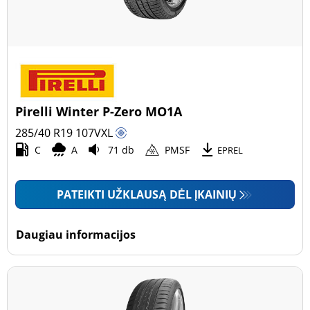
Pirelli Winter P-Zero MO1A
285/40 R19
107
V
XL
C
A
71 db
PMSF
EPREL
PATEIKTI UŽKLAUSĄ DĖL ĮKAINIŲ
Daugiau informacijos