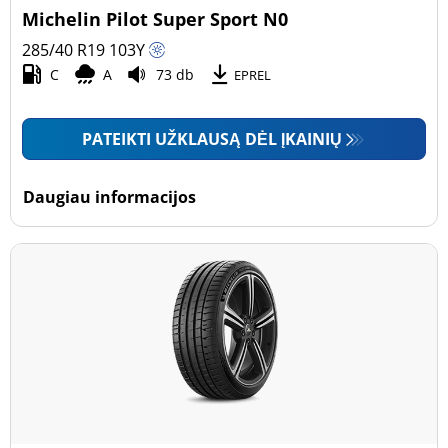
Michelin Pilot Super Sport N0
285/40 R19
103
Y
C
A
73 db
EPREL
PATEIKTI UŽKLAUSĄ DĖL ĮKAINIŲ
Daugiau informacijos