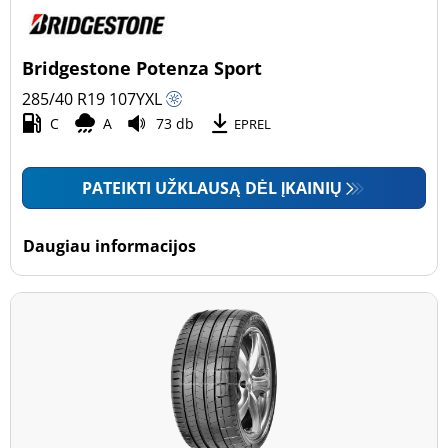
Bridgestone Potenza Sport
285/40 R19
107
Y
XL
C
A
73 db
EPREL
PATEIKTI UŽKLAUSĄ DĖL ĮKAINIŲ
Daugiau informacijos