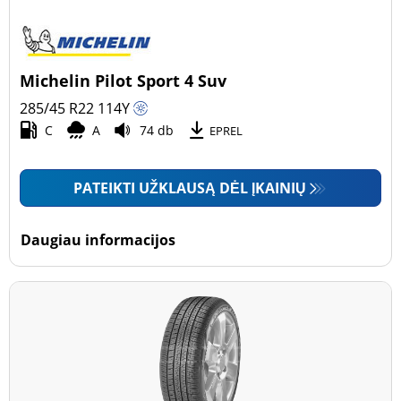
Michelin Pilot Sport 4 Suv
285/45 R22
114
Y
C
A
74 db
EPREL
PATEIKTI UŽKLAUSĄ DĖL ĮKAINIŲ
Daugiau informacijos