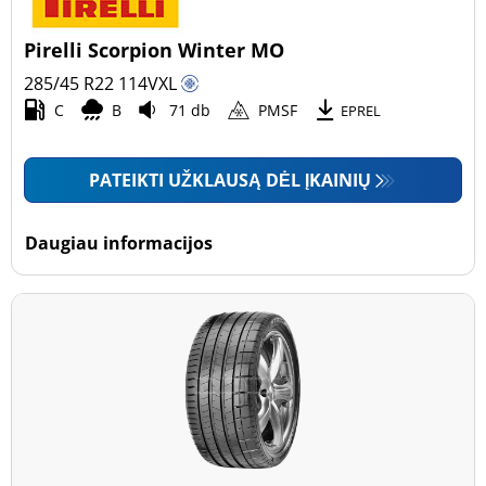
Pirelli Scorpion Winter MO
285/45 R22
114
V
XL
C
B
71 db
PMSF
EPREL
PATEIKTI UŽKLAUSĄ DĖL ĮKAINIŲ
Daugiau informacijos