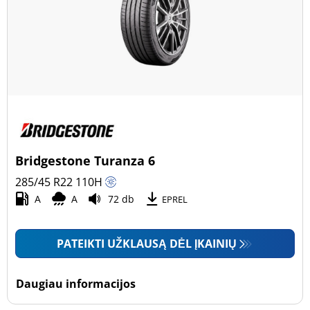
Bridgestone Turanza 6
285/45 R22
110
H
A
A
72 db
EPREL
PATEIKTI UŽKLAUSĄ DĖL ĮKAINIŲ
Daugiau informacijos