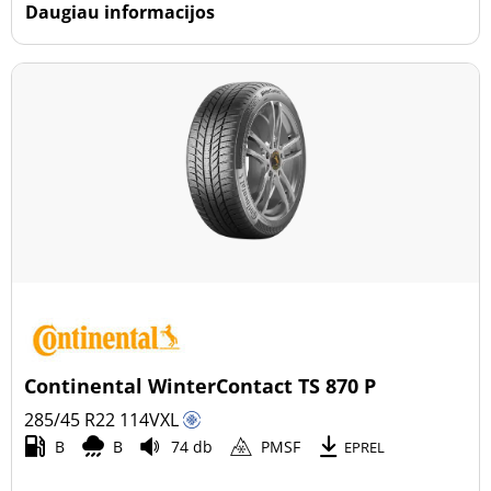
Daugiau informacijos
Continental WinterContact TS 870 P
285/45 R22
114
V
XL
B
B
74 db
PMSF
EPREL