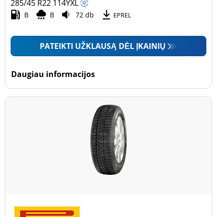
285/45 R22
114
Y
XL
B
B
72 db
EPREL
PATEIKTI UŽKLAUSĄ DĖL ĮKAINIŲ
Daugiau informacijos