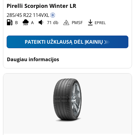
Pirelli Scorpion Winter LR
285/45 R22
114
V
XL
B
A
71 db
PMSF
EPREL
PATEIKTI UŽKLAUSĄ DĖL ĮKAINIŲ
Daugiau informacijos