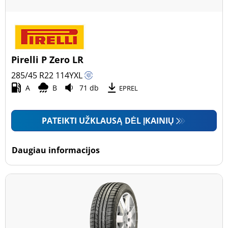
Pirelli P Zero LR
285/45 R22
114
Y
XL
A
B
71 db
EPREL
PATEIKTI UŽKLAUSĄ DĖL ĮKAINIŲ
Daugiau informacijos