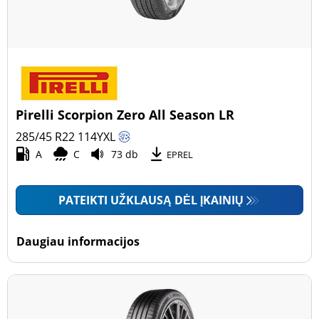
Pirelli Scorpion Zero All Season LR
285/45 R22
114
Y
XL
A
C
73 db
EPREL
PATEIKTI UŽKLAUSĄ DĖL ĮKAINIŲ
Daugiau informacijos