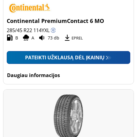
Continental PremiumContact 6 MO
285/45 R22
114
Y
XL
B
A
73 db
EPREL
PATEIKTI UŽKLAUSĄ DĖL ĮKAINIŲ
Daugiau informacijos