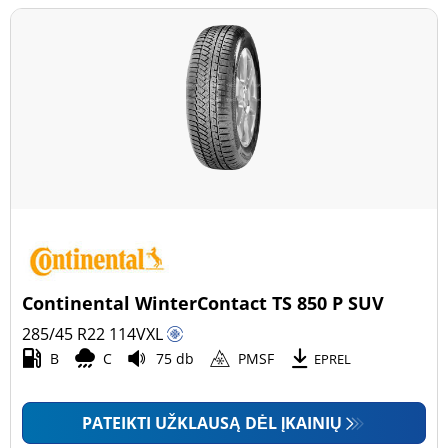
Continental WinterContact TS 850 P SUV
285/45 R22
114
V
XL
B
C
75 db
PMSF
EPREL
PATEIKTI UŽKLAUSĄ DĖL ĮKAINIŲ