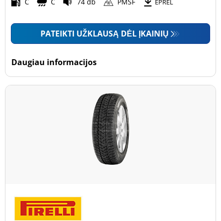
Motociklas (0)
C
C
74 db
PMSF
EPREL
PATEIKTI UŽKLAUSĄ DĖL ĮKAINIŲ
Padanga sustiprintomis sienelėmis
Padanga sustiprintomis sienelėmis (0)
Daugiau informacijos
Padanga nesustiprintomis sienelėmis (17)
Daugiau parinkčių