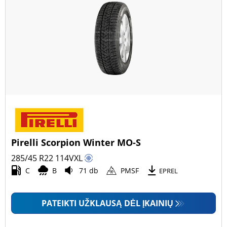
Pirelli Scorpion Winter MO-S
285/45 R22
114
V
XL
C
B
71 db
PMSF
EPREL
PATEIKTI UŽKLAUSĄ DĖL ĮKAINIŲ