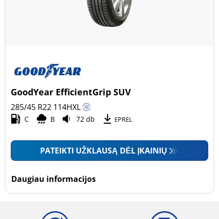
GoodYear EfficientGrip SUV
285/45 R22
114
H
XL
C
B
72 db
EPREL
PATEIKTI UŽKLAUSĄ DĖL ĮKAINIŲ
Daugiau informacijos