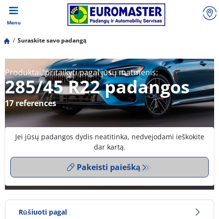
Menu
Suraskite savo padangą
Produktai, pritaikyti pagal jūsų matmenis:
285/45 R22 padangos
17 references
Jei jūsų padangos dydis neatitinka, nedvejodami ieškokite
dar kartą.
Pakeisti paiešką
Rūšiuoti pagal