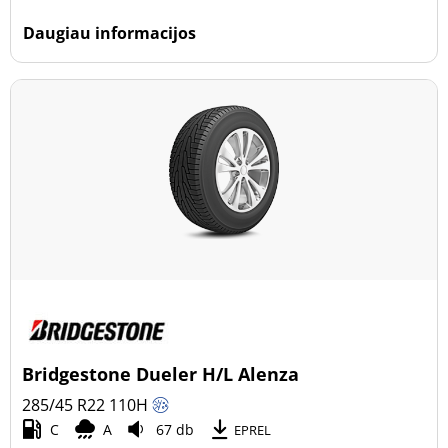
Daugiau informacijos
Bridgestone Dueler H/L Alenza
285/45 R22
110
H
C
A
67 db
EPREL