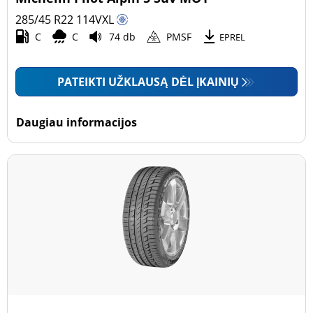
285/45 R22
114
V
XL
C
C
74 db
PMSF
EPREL
PATEIKTI UŽKLAUSĄ DĖL ĮKAINIŲ
Daugiau informacijos