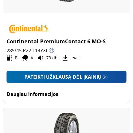
Continental PremiumContact 6 MO-S
285/45 R22
114
Y
XL
B
A
73 db
EPREL
PATEIKTI UŽKLAUSĄ DĖL ĮKAINIŲ
Daugiau informacijos