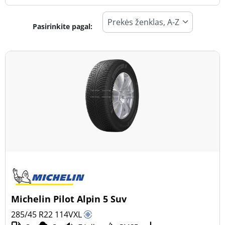
Pasirinkite pagal:
Padangos tipas
Visi tipai (17)
Žiema (8)
Vasara (7)
Visi sezonai (2)
Transporto priemonės tipas
Visi tipai (17)
Lengvasis automobilis (8)
Visureigis (9)
Michelin Pilot Alpin 5 Suv
Mažas sunkvežimis (0)
285/45 R22
114
V
XL