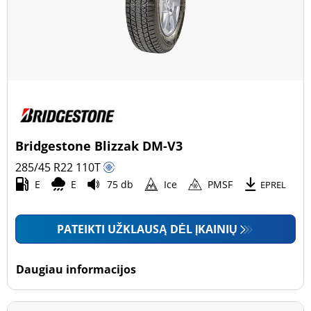
Bridgestone Blizzak DM-V3
285/45 R22
110
T
E
E
75 db
Ice
PMSF
EPREL
PATEIKTI UŽKLAUSĄ DĖL ĮKAINIŲ
Daugiau informacijos