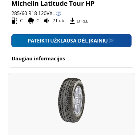
Michelin Latitude Tour HP
285/60 R18
120
V
XL
C
C
71 db
EPREL
PATEIKTI UŽKLAUSĄ DĖL ĮKAINIŲ
Daugiau informacijos