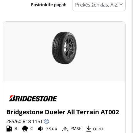
Pasirinkite pagal:
Bridgestone Dueler All Terrain AT002
285/60 R18
116
T
B
C
73 db
PMSF
EPREL