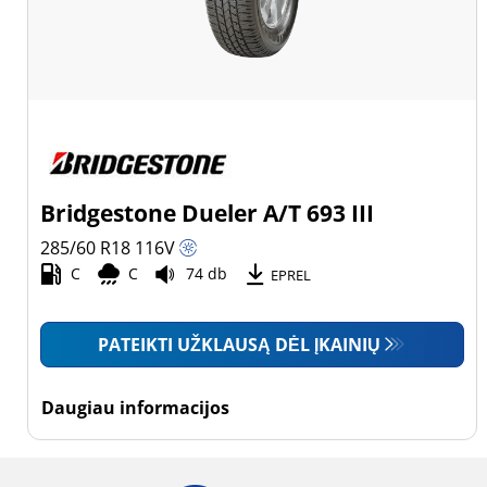
Bridgestone Dueler A/T 693 III
285/60 R18
116
V
C
C
74 db
EPREL
PATEIKTI UŽKLAUSĄ DĖL ĮKAINIŲ
Daugiau informacijos