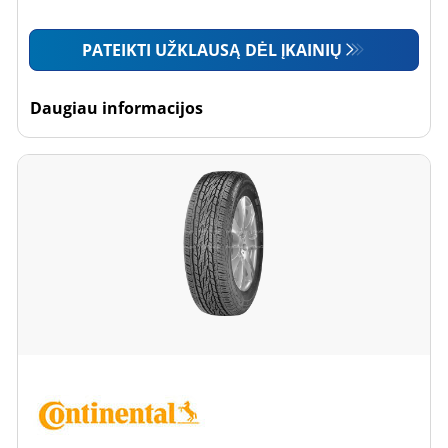
PATEIKTI UŽKLAUSĄ DĖL ĮKAINIŲ
Daugiau informacijos