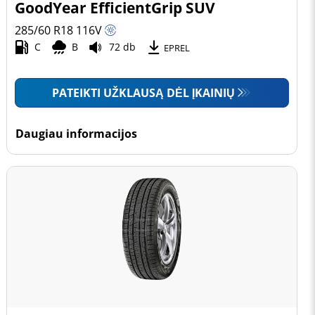
GoodYear EfficientGrip SUV
285/60 R18
116
V
C
B
72 db
EPREL
PATEIKTI UŽKLAUSĄ DĖL ĮKAINIŲ
Daugiau informacijos