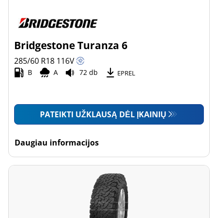
Bridgestone Turanza 6
285/60 R18
116
V
B
A
72 db
EPREL
PATEIKTI UŽKLAUSĄ DĖL ĮKAINIŲ
Daugiau informacijos