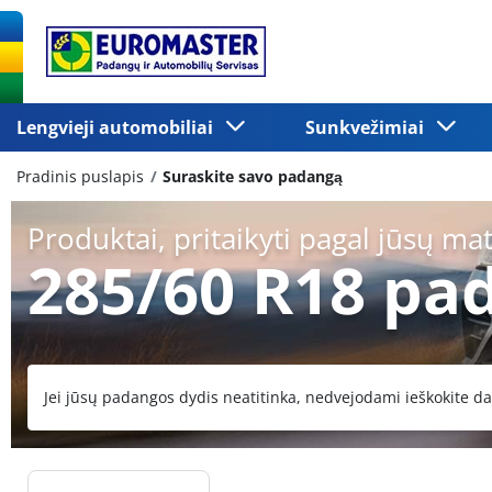
Lengvieji automobiliai
Sunkvežimiai
Pradinis puslapis
Suraskite savo padangą
Produktai, pritaikyti pagal jūsų ma
285/60 R18 pa
Jei jūsų padangos dydis neatitinka, nedvejodami ieškokite da