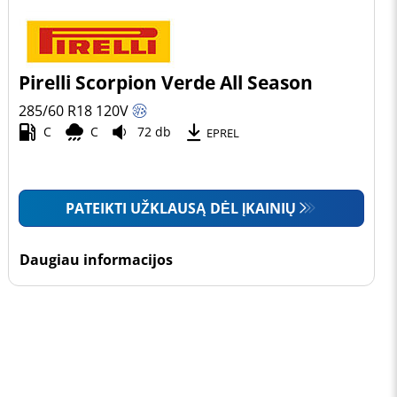
Pirelli Scorpion Verde All Season
285/60 R18
120
V
C
C
72 db
EPREL
PATEIKTI UŽKLAUSĄ DĖL ĮKAINIŲ
Daugiau informacijos