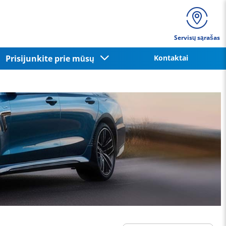
Servisų sąrašas
Prisijunkite prie mūsų
Kontaktai