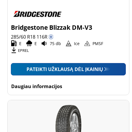
Bridgestone Blizzak DM-V3
285/60 R18
116
R
E
E
75 db
Ice
PMSF
EPREL
PATEIKTI UŽKLAUSĄ DĖL ĮKAINIŲ
Daugiau informacijos