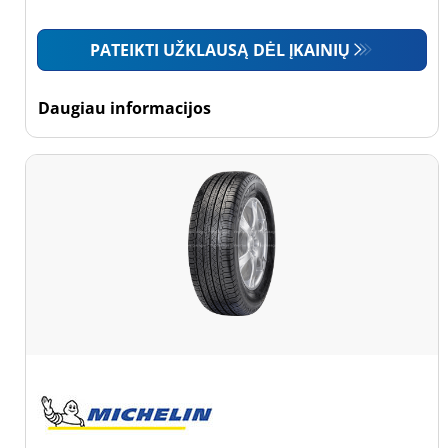
Mažas sunkvežimis
PATEIKTI UŽKLAUSĄ DĖL ĮKAINIŲ
(0)
Motociklas (0)
Daugiau informacijos
Padanga sustiprintomis
sienelėmis
Padanga
sustiprintomis
sienelėmis (0)
Padanga
nesustiprintomis
sienelėmis (11)
Daugiau
parinkčių