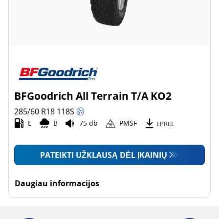
BFGoodrich All Terrain T/A KO2
285/60 R18
118
S
E
B
75 db
PMSF
EPREL
PATEIKTI UŽKLAUSĄ DĖL ĮKAINIŲ
Daugiau informacijos