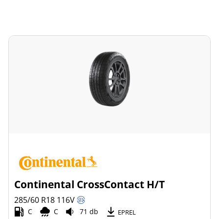
Continental CrossContact H/T
285/60 R18
116
V
C
C
71 db
EPREL