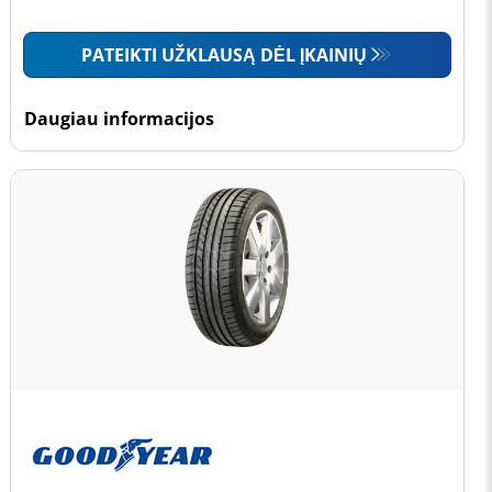
PATEIKTI UŽKLAUSĄ DĖL ĮKAINIŲ
Daugiau informacijos