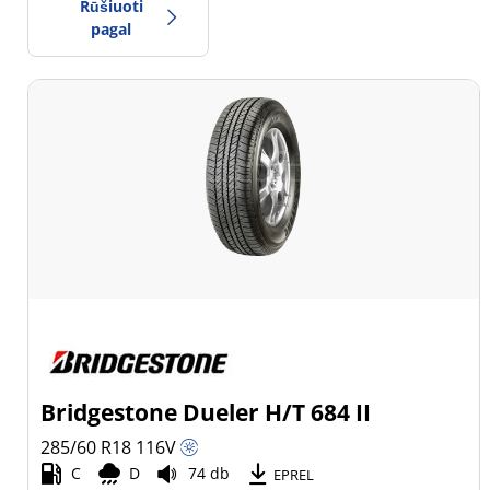
Rūšiuoti
pagal
Padangos tipas
Visi tipai (11)
Žiema (1)
Vasara (5)
Visi sezonai (5)
Transporto priemonės tipas
Visi tipai (11)
Bridgestone Dueler H/T 684 II
Lengvasis
285/60 R18
116
V
automobilis (2)
C
D
74 db
EPREL
Visureigis (9)