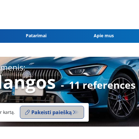
Patarimai
Apie mus
tmenis:
dangos
-
11 references
Pakeisti paiešką
r kartą.