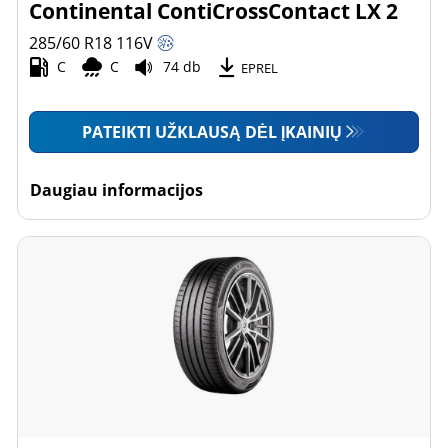
Continental ContiCrossContact LX 2
285/60 R18
116
V
C
C
74 db
EPREL
PATEIKTI UŽKLAUSĄ DĖL ĮKAINIŲ
Daugiau informacijos