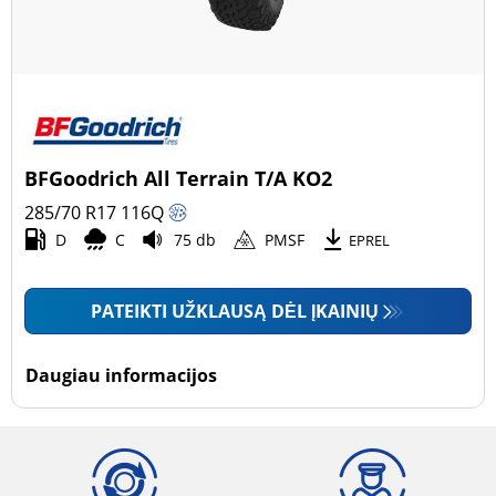
BFGoodrich All Terrain T/A KO2
285/70 R17
116
Q
D
C
75 db
PMSF
EPREL
PATEIKTI UŽKLAUSĄ DĖL ĮKAINIŲ
Daugiau informacijos