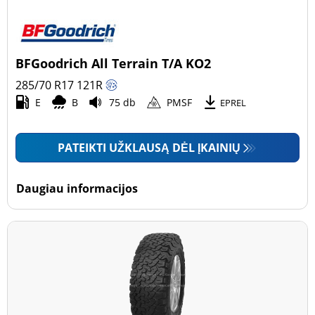
BFGoodrich All Terrain T/A KO2
285/70 R17
121
R
E
B
75 db
PMSF
EPREL
PATEIKTI UŽKLAUSĄ DĖL ĮKAINIŲ
Daugiau informacijos