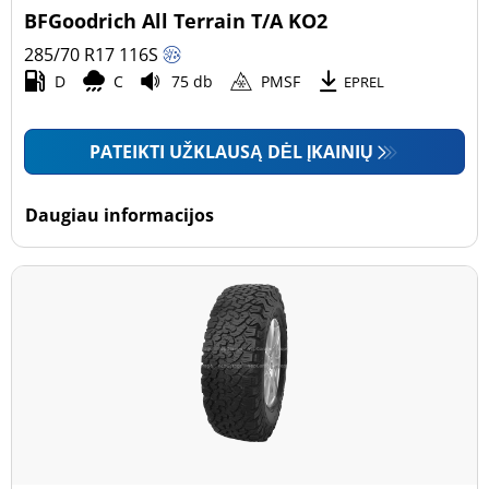
BFGoodrich All Terrain T/A KO2
285/70 R17
116
S
D
C
75 db
PMSF
EPREL
PATEIKTI UŽKLAUSĄ DĖL ĮKAINIŲ
Daugiau informacijos