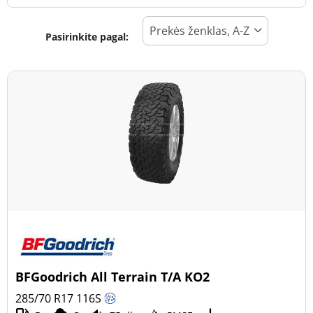
Pasirinkite pagal:
Padangos tipas
Visi tipai (4)
Žiema (0)
Vasara (0)
Visi sezonai (4)
Transporto priemonės tipas
Visi tipai (4)
Lengvasis automobilis (0)
Visureigis (4)
BFGoodrich All Terrain T/A KO2
Mažas sunkvežimis (0)
285/70 R17
116
S