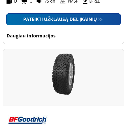
Motociklas (0)
D
C
75 db
PMSF
EPREL
PATEIKTI UŽKLAUSĄ DĖL ĮKAINIŲ
Padanga sustiprintomis sienelėmis
Padanga sustiprintomis sienelėmis (0)
Daugiau informacijos
Padanga nesustiprintomis sienelėmis (4)
Daugiau parinkčių