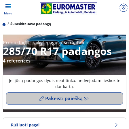
Menu
Suraskite savo padangą
Produktai, pritaikyti pagal jūsų matmenis:
285/70 R17 padangos
4 references
Jei jūsų padangos dydis neatitinka, nedvejodami ieškokite
dar kartą.
Pakeisti paiešką
Rūšiuoti pagal