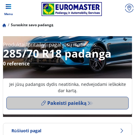
Menu
Suraskite savo padangą
Produktai, pritaikyti pagal jūsų matmenis:
285/70 R18 padanga
0 reference
Jei jūsų padangos dydis neatitinka, nedvejodami ieškokite
dar kartą.
Pakeisti paiešką
Rūšiuoti pagal