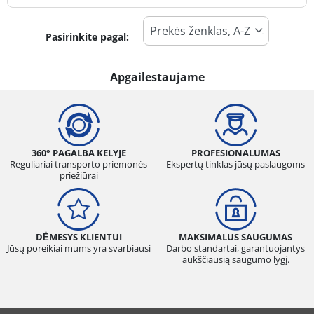
Pasirinkite pagal:
Padangos tipas
Visi tipai (0)
Apgailestaujame
Žiema (0)
Vasara (0)
Visi sezonai (0)
360° PAGALBA KELYJE
PROFESIONALUMAS
Reguliariai transporto priemonės
Ekspertų tinklas jūsų paslaugoms
priežiūrai
Transporto priemonės tipas
Visi tipai (0)
DĖMESYS KLIENTUI
MAKSIMALUS SAUGUMAS
Lengvasis automobilis (0)
Jūsų poreikiai mums yra svarbiausi
Darbo standartai, garantuojantys
aukščiausią saugumo lygį.
Visureigis (0)
Mažas sunkvežimis (0)