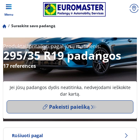
Menu
Suraskite savo padangą
Produktai, pritaikyti pagal jūsų matmenis:
295/35 R19 padangos
17 references
Jei jūsų padangos dydis neatitinka, nedvejodami ieškokite
dar kartą.
Pakeisti paiešką
Rūšiuoti pagal