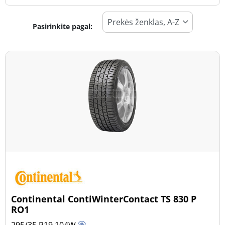
Pasirinkite pagal:
Padangos tipas
Visi tipai (17)
Žiema (8)
Vasara (9)
Visi sezonai (0)
Transporto priemonės tipas
Visi tipai (17)
Lengvasis automobilis (17)
Visureigis (0)
Continental ContiWinterContact TS 830 P
Mažas sunkvežimis (0)
RO1