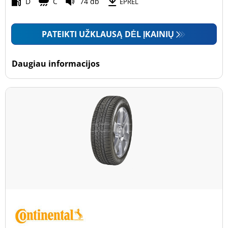
D
C
74 db
EPREL
PATEIKTI UŽKLAUSĄ DĖL ĮKAINIŲ
Daugiau informacijos