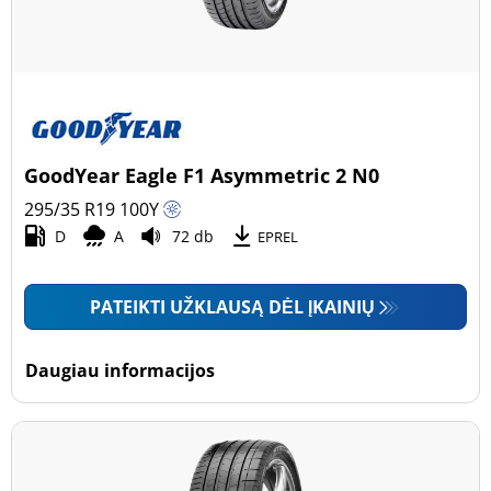
GoodYear Eagle F1 Asymmetric 2 N0
295/35 R19
100
Y
D
A
72 db
EPREL
PATEIKTI UŽKLAUSĄ DĖL ĮKAINIŲ
Daugiau informacijos