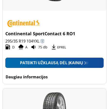
Continental SportContact 6 RO1
295/35 R19
104
Y
XL
D
A
75 db
EPREL
PATEIKTI UŽKLAUSĄ DĖL ĮKAINIŲ
Daugiau informacijos