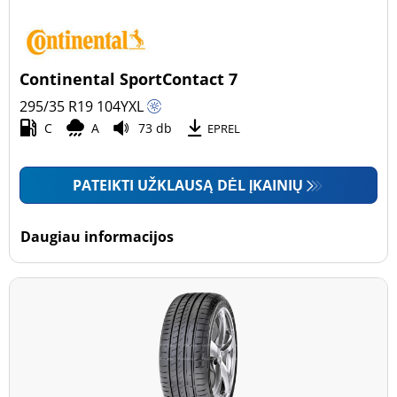
Continental SportContact 7
295/35 R19
104
Y
XL
C
A
73 db
EPREL
PATEIKTI UŽKLAUSĄ DĖL ĮKAINIŲ
Daugiau informacijos