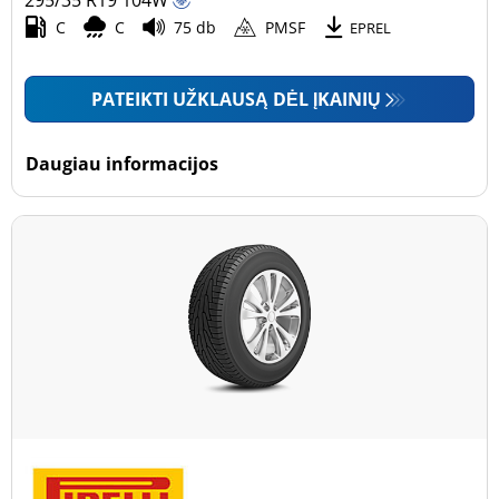
295/35 R19
Motociklas (0)
104
W
C
C
75 db
PMSF
EPREL
Padanga sustiprintomis sienelėmis
PATEIKTI UŽKLAUSĄ DĖL ĮKAINIŲ
Padanga sustiprintomis sienelėmis (0)
Padanga nesustiprintomis sienelėmis (17)
Daugiau informacijos
Daugiau parinkčių