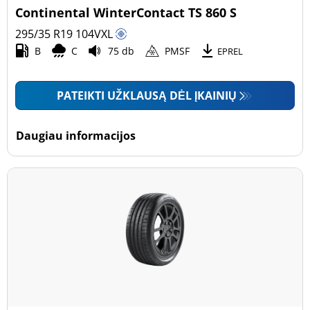
Continental WinterContact TS 860 S
295/35 R19
104
V
XL
B
C
75 db
PMSF
EPREL
PATEIKTI UŽKLAUSĄ DĖL ĮKAINIŲ
Daugiau informacijos