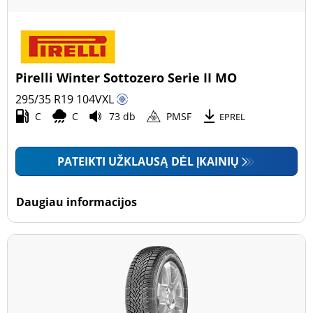
Pirelli Winter Sottozero Serie II MO
295/35 R19
104
V
XL
C
C
73 db
PMSF
EPREL
PATEIKTI UŽKLAUSĄ DĖL ĮKAINIŲ
Daugiau informacijos