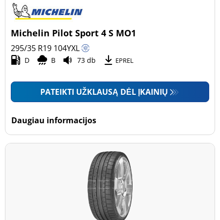
Michelin Pilot Sport 4 S MO1
295/35 R19
104
Y
XL
D
B
73 db
EPREL
PATEIKTI UŽKLAUSĄ DĖL ĮKAINIŲ
Daugiau informacijos