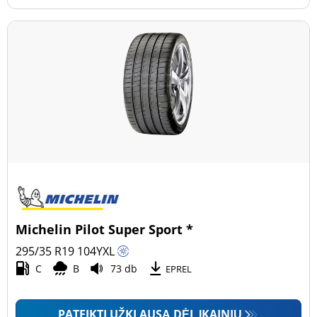
Michelin Pilot Super Sport *
295/35 R19
104
Y
XL
C
B
73 db
EPREL
PATEIKTI UŽKLAUSĄ DĖL ĮKAINIŲ