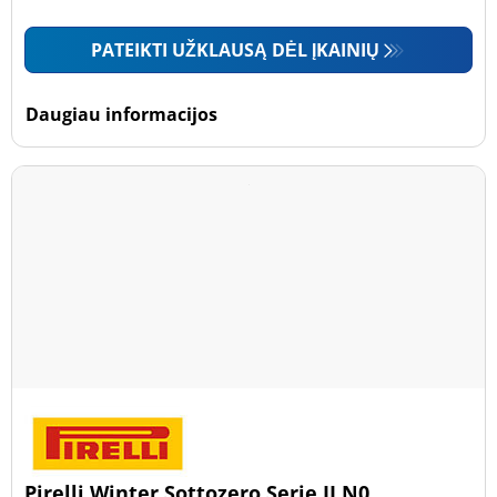
PATEIKTI UŽKLAUSĄ DĖL ĮKAINIŲ
Daugiau informacijos
Pirelli Winter Sottozero Serie II N0