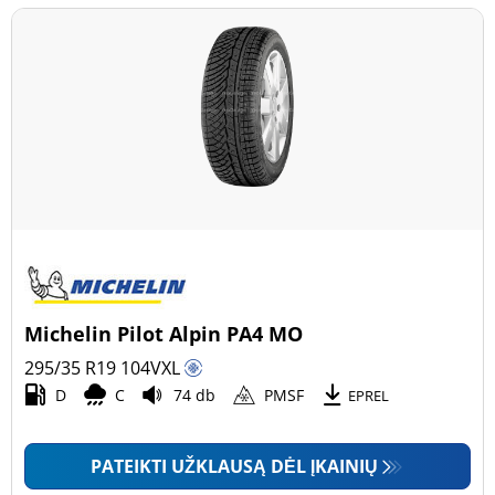
Michelin Pilot Alpin PA4 MO
295/35 R19
104
V
XL
D
C
74 db
PMSF
EPREL
PATEIKTI UŽKLAUSĄ DĖL ĮKAINIŲ