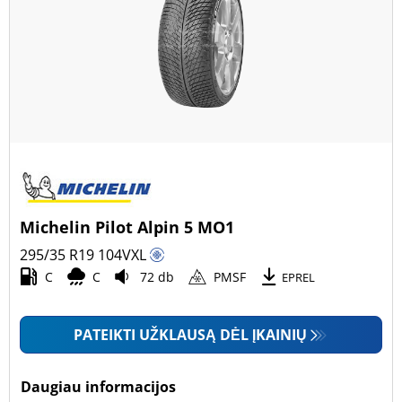
Michelin Pilot Alpin 5 MO1
295/35 R19
104
V
XL
C
C
72 db
PMSF
EPREL
PATEIKTI UŽKLAUSĄ DĖL ĮKAINIŲ
Daugiau informacijos