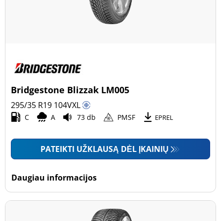
Bridgestone Blizzak LM005
295/35 R19
104
V
XL
C
A
73 db
PMSF
EPREL
PATEIKTI UŽKLAUSĄ DĖL ĮKAINIŲ
Daugiau informacijos