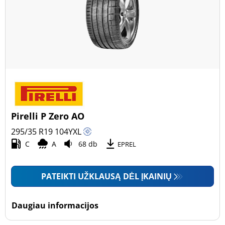
Pirelli P Zero AO
295/35 R19
104
Y
XL
C
A
68 db
EPREL
PATEIKTI UŽKLAUSĄ DĖL ĮKAINIŲ
Daugiau informacijos