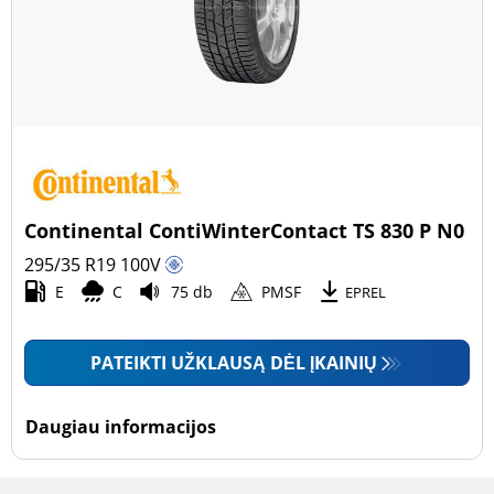
Continental ContiWinterContact TS 830 P N0
295/35 R19
100
V
E
C
75 db
PMSF
EPREL
PATEIKTI UŽKLAUSĄ DĖL ĮKAINIŲ
Daugiau informacijos