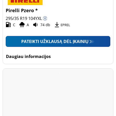
Pirelli Pzero *
295/35 R19
104
Y
XL
C
A
74 db
EPREL
PATEIKTI UŽKLAUSĄ DĖL ĮKAINIŲ
Daugiau informacijos