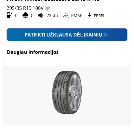
295/35 R19
100
V
C
C
73 db
PMSF
EPREL
PATEIKTI UŽKLAUSĄ DĖL ĮKAINIŲ
Daugiau informacijos