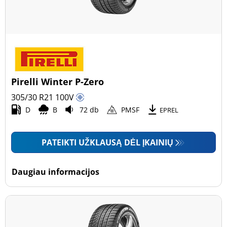
Pirelli Winter P-Zero
305/30 R21
100
V
D
B
72 db
PMSF
EPREL
PATEIKTI UŽKLAUSĄ DĖL ĮKAINIŲ
Daugiau informacijos