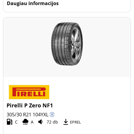
Daugiau informacijos
Pirelli P Zero NF1
305/30 R21
104
Y
XL
C
A
72 db
EPREL