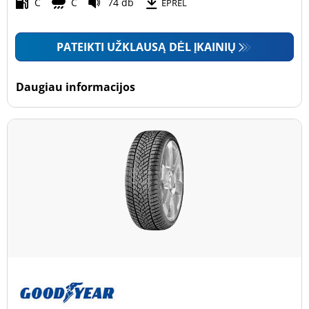
Motociklas (0)
C
C
74 db
EPREL
PATEIKTI UŽKLAUSĄ DĖL ĮKAINIŲ
Padanga sustiprintomis sienelėmis
Padanga sustiprintomis sienelėmis (0)
Daugiau informacijos
Padanga nesustiprintomis sienelėmis (30)
Daugiau parinkčių