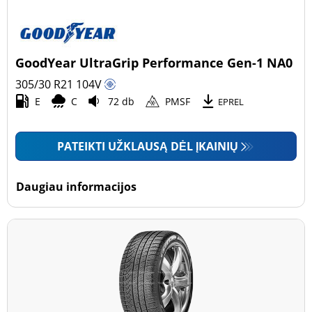
GoodYear UltraGrip Performance Gen-1 NA0
305/30 R21
104
V
E
C
72 db
PMSF
EPREL
PATEIKTI UŽKLAUSĄ DĖL ĮKAINIŲ
Daugiau informacijos