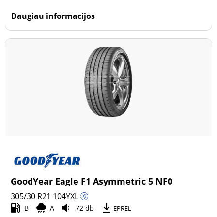
Daugiau informacijos
GoodYear Eagle F1 Asymmetric 5 NF0
305/30 R21
104
Y
XL
B
A
72 db
EPREL