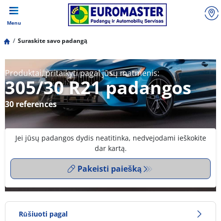
Menu
Suraskite savo padangą
Produktai, pritaikyti pagal jūsų matmenis:
305/30 R21 padangos
30 references
Jei jūsų padangos dydis neatitinka, nedvejodami ieškokite
dar kartą.
Pakeisti paiešką
Rūšiuoti pagal