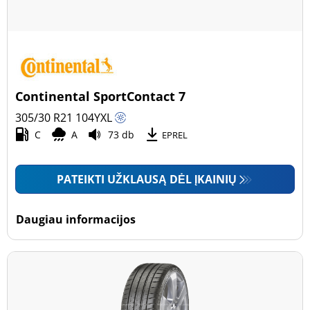
Continental SportContact 7
305/30 R21
104
Y
XL
C
A
73 db
EPREL
PATEIKTI UŽKLAUSĄ DĖL ĮKAINIŲ
Daugiau informacijos