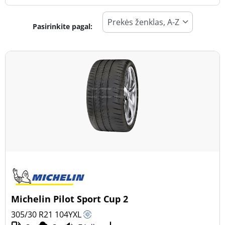
Pasirinkite pagal:
Padangos tipas
Visi tipai (30)
Žiema (10)
Vasara (18)
Visi sezonai (2)
Transporto priemonės tipas
Visi tipai (30)
Lengvasis automobilis (30)
Visureigis (0)
Michelin Pilot Sport Cup 2
Mažas sunkvežimis (0)
305/30 R21
104
Y
XL