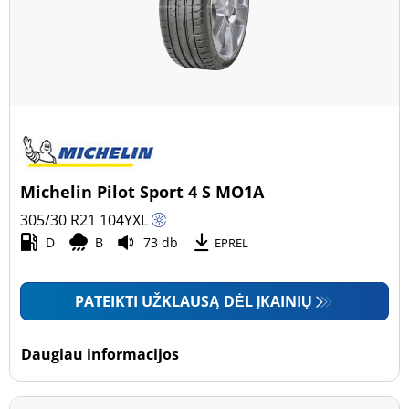
Michelin Pilot Sport 4 S MO1A
305/30 R21
104
Y
XL
D
B
73 db
EPREL
PATEIKTI UŽKLAUSĄ DĖL ĮKAINIŲ
Daugiau informacijos