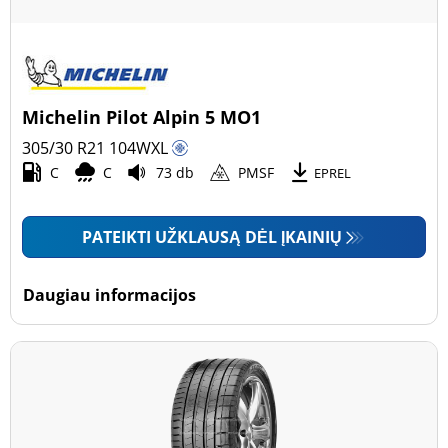
Michelin Pilot Alpin 5 MO1
305/30 R21
104
W
XL
C
C
73 db
PMSF
EPREL
PATEIKTI UŽKLAUSĄ DĖL ĮKAINIŲ
Daugiau informacijos