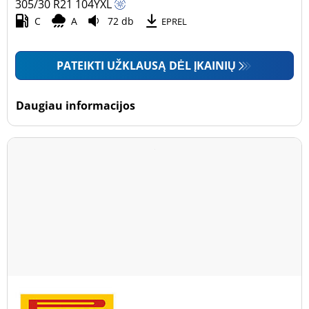
305/30 R21
104
Y
XL
C
A
72 db
EPREL
PATEIKTI UŽKLAUSĄ DĖL ĮKAINIŲ
Daugiau informacijos