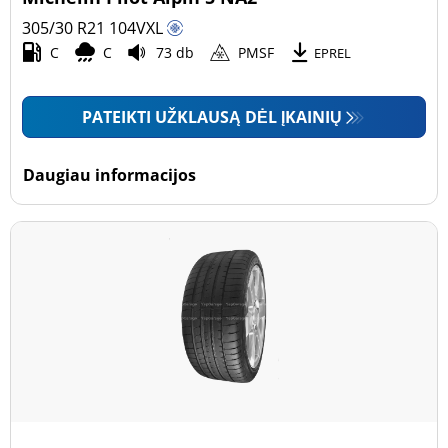
305/30 R21
104
V
XL
C
C
73 db
PMSF
EPREL
PATEIKTI UŽKLAUSĄ DĖL ĮKAINIŲ
Daugiau informacijos