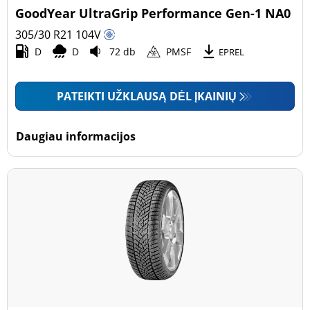
GoodYear UltraGrip Performance Gen-1 NA0
305/30 R21
104
V
D
D
72 db
PMSF
EPREL
PATEIKTI UŽKLAUSĄ DĖL ĮKAINIŲ
Daugiau informacijos