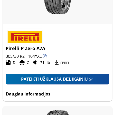
Pirelli P Zero A7A
305/30 R21
104
Y
XL
D
C
71 db
EPREL
PATEIKTI UŽKLAUSĄ DĖL ĮKAINIŲ
Daugiau informacijos