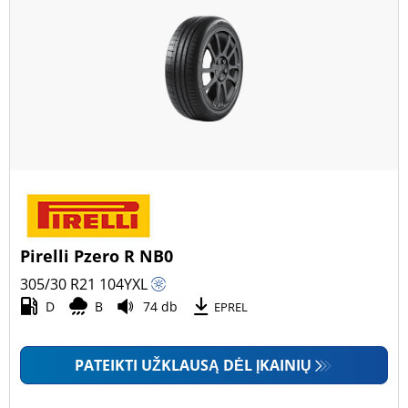
Pirelli Pzero R NB0
305/30 R21
104
Y
XL
D
B
74 db
EPREL
PATEIKTI UŽKLAUSĄ DĖL ĮKAINIŲ