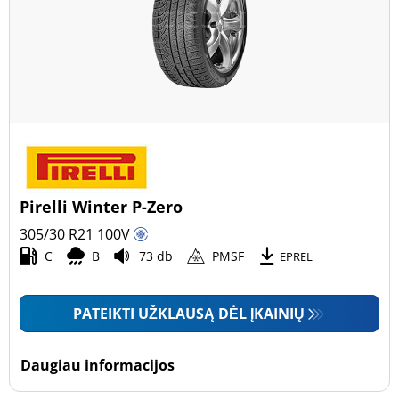
Pirelli Winter P-Zero
305/30 R21
100
V
C
B
73 db
PMSF
EPREL
PATEIKTI UŽKLAUSĄ DĖL ĮKAINIŲ
Daugiau informacijos