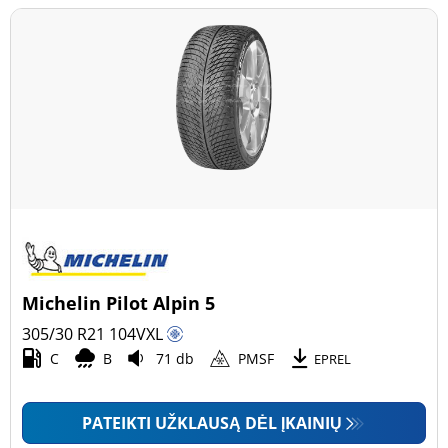
Michelin Pilot Alpin 5
305/30 R21
104
V
XL
C
B
71 db
PMSF
EPREL
PATEIKTI UŽKLAUSĄ DĖL ĮKAINIŲ