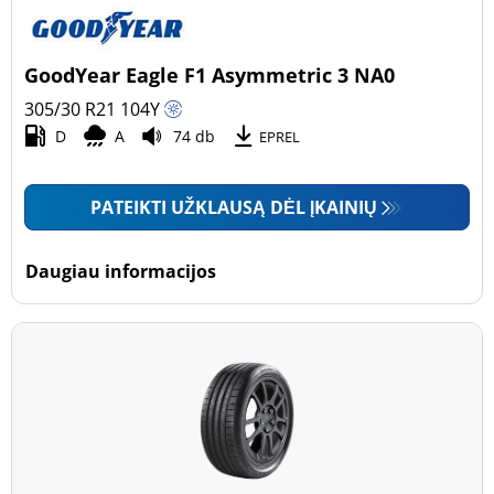
GoodYear Eagle F1 Asymmetric 3 NA0
305/30 R21
104
Y
D
A
74 db
EPREL
PATEIKTI UŽKLAUSĄ DĖL ĮKAINIŲ
Daugiau informacijos