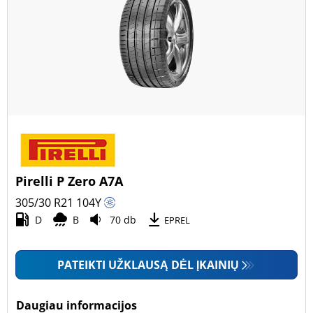
Pirelli P Zero A7A
305/30 R21
104
Y
D
B
70 db
EPREL
PATEIKTI UŽKLAUSĄ DĖL ĮKAINIŲ
Daugiau informacijos