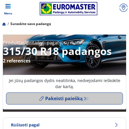
Menu
Suraskite savo padangą
Produktai, pritaikyti pagal jūsų matmenis:
315/30 R18 padangos
2 references
Jei jūsų padangos dydis neatitinka, nedvejodami ieškokite
dar kartą.
Pakeisti paiešką
Rūšiuoti pagal