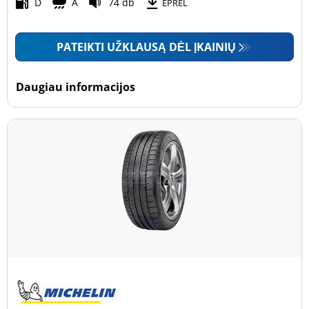
Motociklas (0)
D
A
74 db
EPREL
PATEIKTI UŽKLAUSĄ DĖL ĮKAINIŲ
Padanga sustiprintomis sienelėmis
Padanga sustiprintomis sienelėmis (0)
Daugiau informacijos
Padanga nesustiprintomis sienelėmis (2)
Daugiau parinkčių