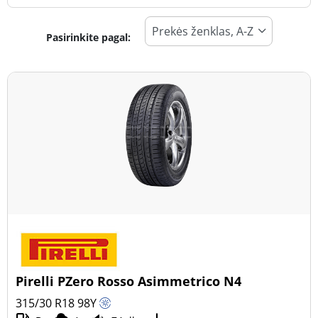
Pasirinkite pagal:
Padangos tipas
Visi tipai (2)
Žiema (0)
Vasara (2)
Visi sezonai (0)
Transporto priemonės tipas
Visi tipai (2)
Lengvasis automobilis (2)
Visureigis (0)
Pirelli PZero Rosso Asimmetrico N4
Mažas sunkvežimis (0)
315/30 R18
98
Y