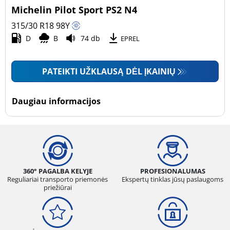
Michelin Pilot Sport PS2 N4
315/30 R18
98
Y
D
B
74 db
EPREL
PATEIKTI UŽKLAUSĄ DĖL ĮKAINIŲ
Daugiau informacijos
360° PAGALBA KELYJE
PROFESIONALUMAS
Reguliariai transporto priemonės
Ekspertų tinklas jūsų paslaugoms
priežiūrai