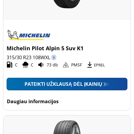
Michelin Pilot Alpin 5 Suv K1
315/30 R23
108
W
XL
C
C
73 db
PMSF
EPREL
PATEIKTI UŽKLAUSĄ DĖL ĮKAINIŲ
Daugiau informacijos