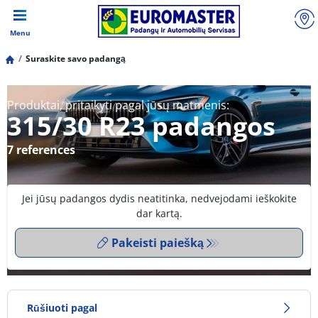
Menu
Suraskite savo padangą
Produktai, pritaikyti pagal jūsų matmenis:
315/30 R23 padangos
7 references
Jei jūsų padangos dydis neatitinka, nedvejodami ieškokite
dar kartą.
Pakeisti paiešką
Rūšiuoti pagal