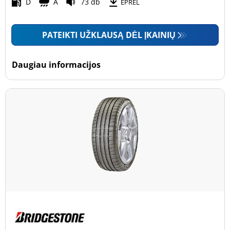
Motociklas (0)
D
A
73 db
EPREL
PATEIKTI UŽKLAUSĄ DĖL ĮKAINIŲ
Padanga sustiprintomis sienelėmis
Padanga sustiprintomis sienelėmis (1)
Daugiau informacijos
Padanga nesustiprintomis sienelėmis (7)
Daugiau parinkčių