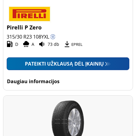
Pirelli P Zero
315/30 R23
108
Y
XL
D
A
73 db
EPREL
PATEIKTI UŽKLAUSĄ DĖL ĮKAINIŲ
Daugiau informacijos