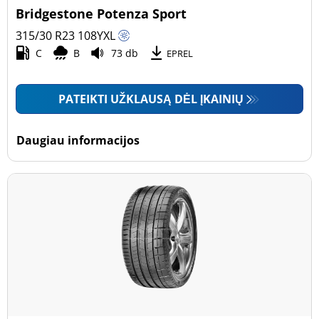
Bridgestone Potenza Sport
315/30 R23
108
Y
XL
C
B
73 db
EPREL
PATEIKTI UŽKLAUSĄ DĖL ĮKAINIŲ
Daugiau informacijos