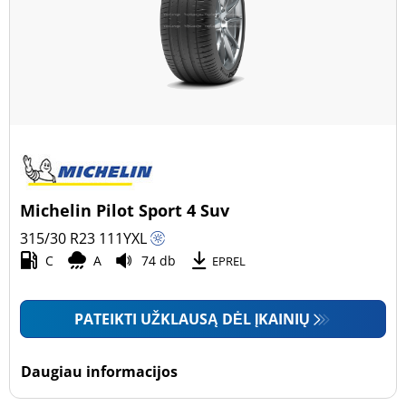
Michelin Pilot Sport 4 Suv
315/30 R23
111
Y
XL
C
A
74 db
EPREL
PATEIKTI UŽKLAUSĄ DĖL ĮKAINIŲ
Daugiau informacijos