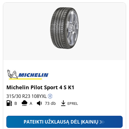
Michelin Pilot Sport 4 S K1
315/30 R23
108
Y
XL
B
A
73 db
EPREL
PATEIKTI UŽKLAUSĄ DĖL ĮKAINIŲ