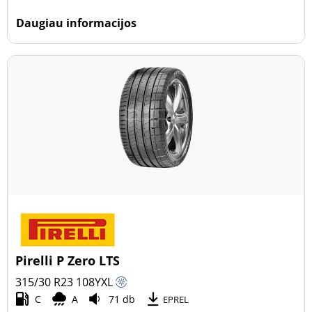
Daugiau informacijos
Pirelli P Zero LTS
315/30 R23
108
Y
XL
C
A
71 db
EPREL