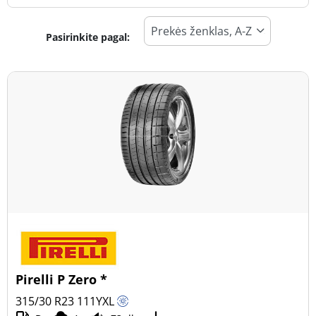
Pasirinkite pagal:
Padangos tipas
Visi tipai (7)
Žiema (1)
Vasara (6)
Visi sezonai (0)
Transporto priemonės tipas
Visi tipai (7)
Lengvasis automobilis (5)
Visureigis (2)
Pirelli P Zero *
Mažas sunkvežimis (0)
315/30 R23
111
Y
XL