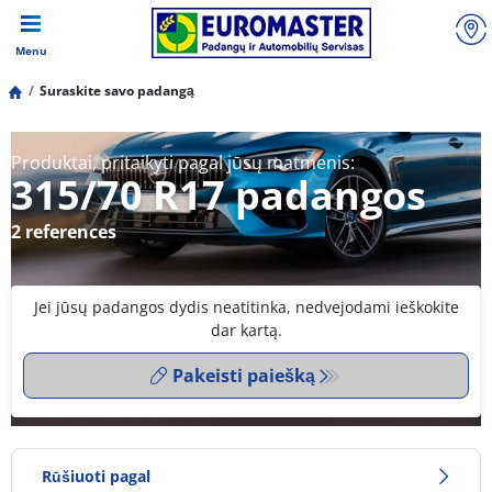
Menu
Suraskite savo padangą
Produktai, pritaikyti pagal jūsų matmenis:
315/70 R17 padangos
2 references
Jei jūsų padangos dydis neatitinka, nedvejodami ieškokite
dar kartą.
Pakeisti paiešką
Rūšiuoti pagal