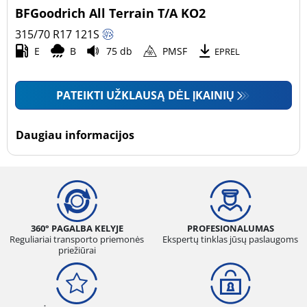
BFGoodrich All Terrain T/A KO2
315/70 R17
121
S
E
B
75 db
PMSF
EPREL
PATEIKTI UŽKLAUSĄ DĖL ĮKAINIŲ
Daugiau informacijos
360° PAGALBA KELYJE
PROFESIONALUMAS
Reguliariai transporto priemonės
Ekspertų tinklas jūsų paslaugoms
priežiūrai