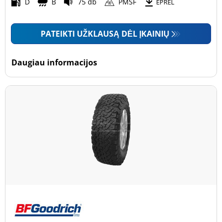
Motociklas (0)
D
B
75 db
PMSF
EPREL
PATEIKTI UŽKLAUSĄ DĖL ĮKAINIŲ
Padanga sustiprintomis sienelėmis
Padanga sustiprintomis sienelėmis (0)
Daugiau informacijos
Padanga nesustiprintomis sienelėmis (2)
Daugiau parinkčių