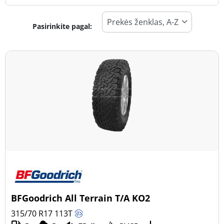
Pasirinkite pagal:
Padangos tipas
Visi tipai (2)
Žiema (0)
Vasara (0)
Visi sezonai (2)
Transporto priemonės tipas
Visi tipai (2)
Lengvasis automobilis (0)
Visureigis (2)
BFGoodrich All Terrain T/A KO2
Mažas sunkvežimis (0)
315/70 R17
113
T