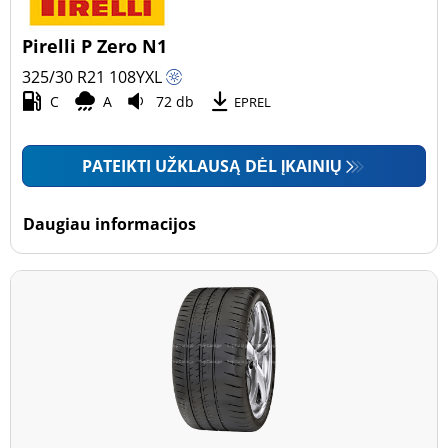
Pirelli P Zero N1
325/30 R21
108
Y
XL
C
A
72 db
EPREL
PATEIKTI UŽKLAUSĄ DĖL ĮKAINIŲ
Daugiau informacijos