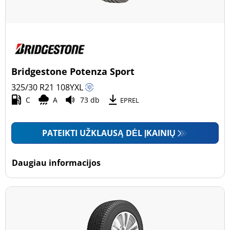
Bridgestone Potenza Sport
325/30 R21
108
Y
XL
C
A
73 db
EPREL
PATEIKTI UŽKLAUSĄ DĖL ĮKAINIŲ
Daugiau informacijos