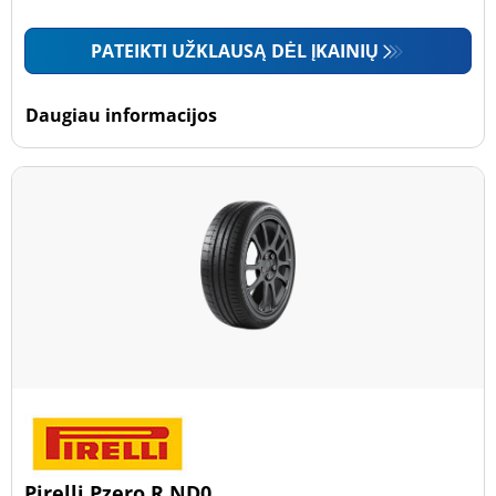
PATEIKTI UŽKLAUSĄ DĖL ĮKAINIŲ
Daugiau informacijos
Pirelli Pzero R ND0