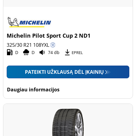
Michelin Pilot Sport Cup 2 ND1
325/30 R21
108
Y
XL
D
D
74 db
EPREL
PATEIKTI UŽKLAUSĄ DĖL ĮKAINIŲ
Daugiau informacijos