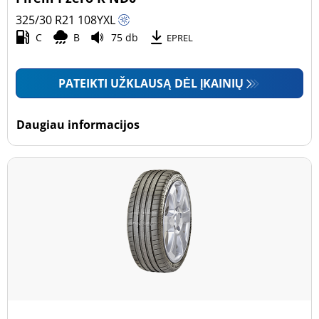
325/30 R21
108
Y
XL
C
B
75 db
EPREL
PATEIKTI UŽKLAUSĄ DĖL ĮKAINIŲ
Daugiau informacijos