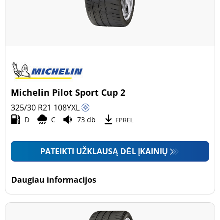
Michelin Pilot Sport Cup 2
325/30 R21
108
Y
XL
D
C
73 db
EPREL
PATEIKTI UŽKLAUSĄ DĖL ĮKAINIŲ
Daugiau informacijos