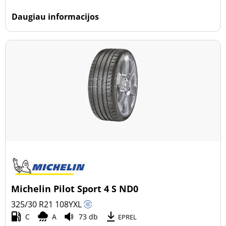
Daugiau informacijos
Michelin Pilot Sport 4 S ND0
325/30 R21
108
Y
XL
C
A
73 db
EPREL