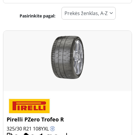
Pasirinkite pagal:
Padangos tipas
Visi tipai (26)
Žiema (0)
Vasara (26)
Visi sezonai (0)
Transporto priemonės tipas
Visi tipai (26)
Lengvasis automobilis (25)
Visureigis (1)
Pirelli PZero Trofeo R
Mažas sunkvežimis (0)
325/30 R21
108
Y
XL