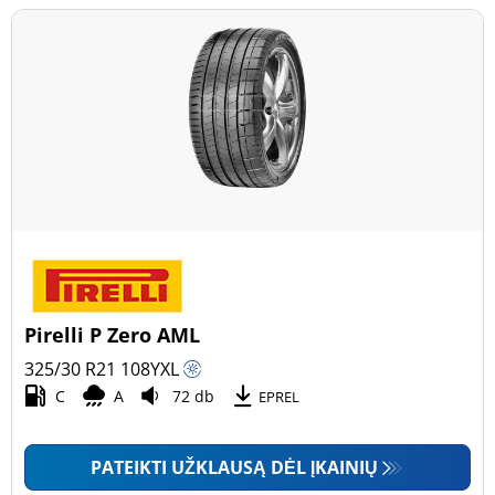
Pirelli P Zero AML
325/30 R21
108
Y
XL
C
A
72 db
EPREL
PATEIKTI UŽKLAUSĄ DĖL ĮKAINIŲ