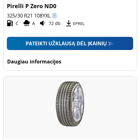
Pirelli P Zero ND0
325/30 R21
108
Y
XL
C
A
72 db
EPREL
PATEIKTI UŽKLAUSĄ DĖL ĮKAINIŲ
Daugiau informacijos