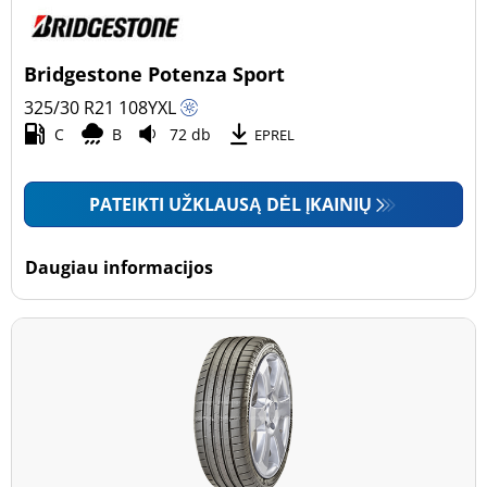
Bridgestone Potenza Sport
325/30 R21
108
Y
XL
C
B
72 db
EPREL
PATEIKTI UŽKLAUSĄ DĖL ĮKAINIŲ
Daugiau informacijos