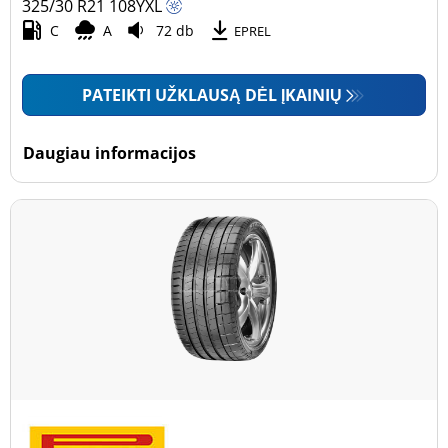
325/30 R21
108
Y
XL
C
A
72 db
EPREL
PATEIKTI UŽKLAUSĄ DĖL ĮKAINIŲ
Daugiau informacijos