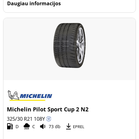
Daugiau informacijos
Michelin Pilot Sport Cup 2 N2
325/30 R21
108
Y
D
C
73 db
EPREL