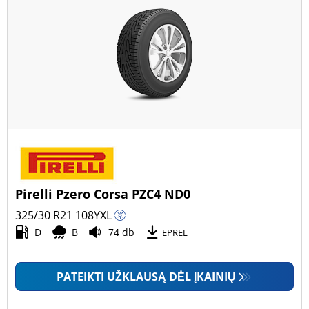
Pirelli Pzero Corsa PZC4 ND0
325/30 R21
108
Y
XL
D
B
74 db
EPREL
PATEIKTI UŽKLAUSĄ DĖL ĮKAINIŲ