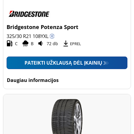
Bridgestone Potenza Sport
325/30 R21
108
Y
XL
C
B
72 db
EPREL
PATEIKTI UŽKLAUSĄ DĖL ĮKAINIŲ
Daugiau informacijos