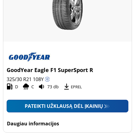
GoodYear Eagle F1 SuperSport R
325/30 R21
108
Y
D
C
73 db
EPREL
PATEIKTI UŽKLAUSĄ DĖL ĮKAINIŲ
Daugiau informacijos