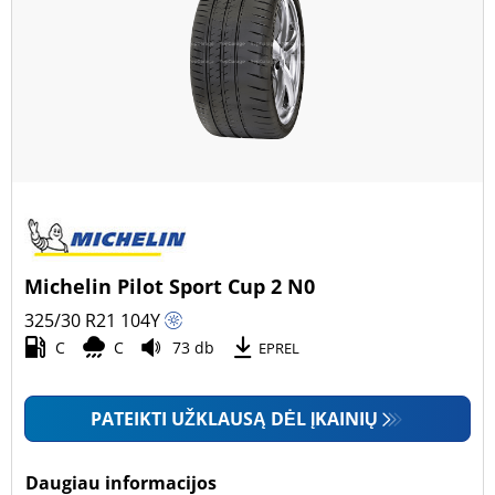
Michelin Pilot Sport Cup 2 N0
325/30 R21
104
Y
C
C
73 db
EPREL
PATEIKTI UŽKLAUSĄ DĖL ĮKAINIŲ
Daugiau informacijos