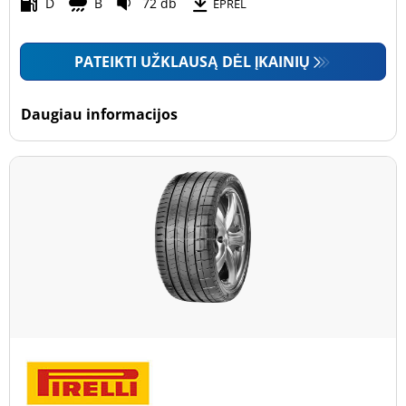
Motociklas (0)
D
B
72 db
EPREL
PATEIKTI UŽKLAUSĄ DĖL ĮKAINIŲ
Padanga sustiprintomis sienelėmis
Padanga sustiprintomis sienelėmis (3)
Daugiau informacijos
Padanga nesustiprintomis sienelėmis (26)
Daugiau parinkčių