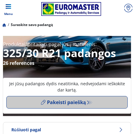
Menu
Suraskite savo padangą
Produktai, pritaikyti pagal jūsų matmenis:
325/30 R21 padangos
26 references
Jei jūsų padangos dydis neatitinka, nedvejodami ieškokite
dar kartą.
Pakeisti paiešką
Rūšiuoti pagal