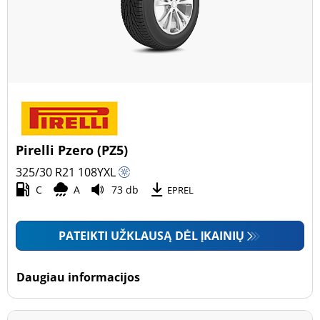
Pirelli Pzero (PZ5)
325/30 R21
108
Y
XL
C
A
73 db
EPREL
PATEIKTI UŽKLAUSĄ DĖL ĮKAINIŲ
Daugiau informacijos