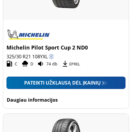
Michelin Pilot Sport Cup 2 ND0
325/30 R21
108
Y
XL
C
D
74 db
EPREL
PATEIKTI UŽKLAUSĄ DĖL ĮKAINIŲ
Daugiau informacijos