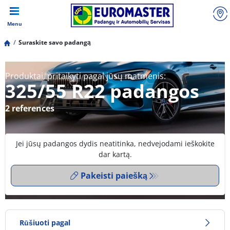
Menu
Suraskite savo padangą
Produktai, pritaikyti pagal jūsų matmenis:
325/55 R22 padangos
2 references
Jei jūsų padangos dydis neatitinka, nedvejodami ieškokite
dar kartą.
Pakeisti paiešką
Rūšiuoti pagal