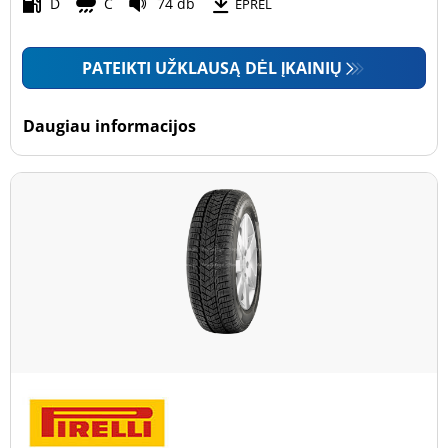
Motociklas (0)
D
C
74 db
EPREL
PATEIKTI UŽKLAUSĄ DĖL ĮKAINIŲ
Padanga sustiprintomis sienelėmis
Padanga sustiprintomis sienelėmis (0)
Daugiau informacijos
Padanga nesustiprintomis sienelėmis (2)
Daugiau parinkčių