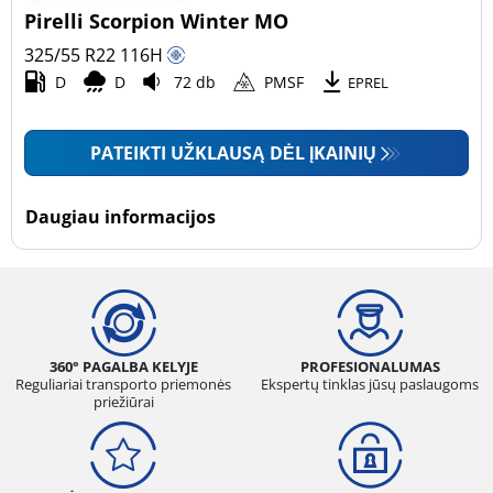
Pirelli Scorpion Winter MO
325/55 R22
116
H
D
D
72 db
PMSF
EPREL
PATEIKTI UŽKLAUSĄ DĖL ĮKAINIŲ
Daugiau informacijos
360° PAGALBA KELYJE
PROFESIONALUMAS
Reguliariai transporto priemonės
Ekspertų tinklas jūsų paslaugoms
priežiūrai