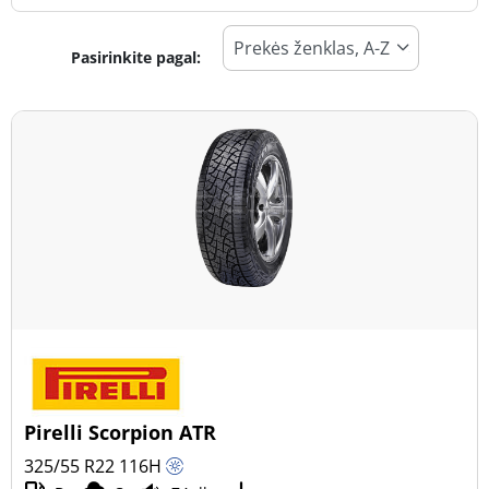
Pasirinkite pagal:
Padangos tipas
Visi tipai (2)
Žiema (1)
Vasara (1)
Visi sezonai (0)
Transporto priemonės tipas
Visi tipai (2)
Lengvasis automobilis (0)
Visureigis (2)
Pirelli Scorpion ATR
Mažas sunkvežimis (0)
325/55 R22
116
H