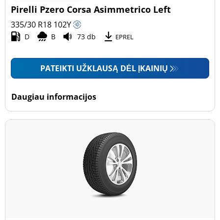
Pirelli Pzero Corsa Asimmetrico Left
335/30 R18
102
Y
D
B
73 db
EPREL
PATEIKTI UŽKLAUSĄ DĖL ĮKAINIŲ
Daugiau informacijos