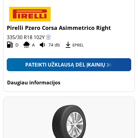
Pirelli Pzero Corsa Asimmetrico Right
335/30 R18
102
Y
D
A
74 db
EPREL
PATEIKTI UŽKLAUSĄ DĖL ĮKAINIŲ
Daugiau informacijos