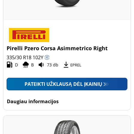
Pirelli Pzero Corsa Asimmetrico Right
335/30 R18
102
Y
D
B
73 db
EPREL
PATEIKTI UŽKLAUSĄ DĖL ĮKAINIŲ
Daugiau informacijos