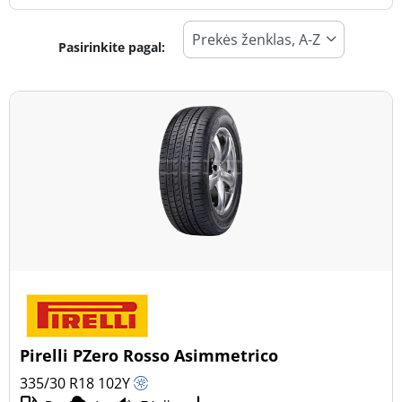
Pasirinkite pagal:
Padangos tipas
Visi tipai (5)
Žiema (0)
Vasara (5)
Visi sezonai (0)
Transporto priemonės tipas
Visi tipai (5)
Lengvasis automobilis (5)
Visureigis (0)
Pirelli PZero Rosso Asimmetrico
Mažas sunkvežimis (0)
335/30 R18
102
Y