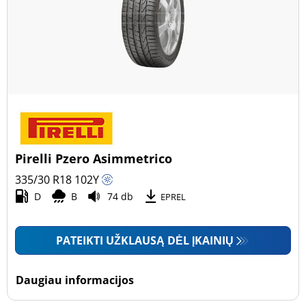
Pirelli Pzero Asimmetrico
335/30 R18
102
Y
D
B
74 db
EPREL
PATEIKTI UŽKLAUSĄ DĖL ĮKAINIŲ
Daugiau informacijos