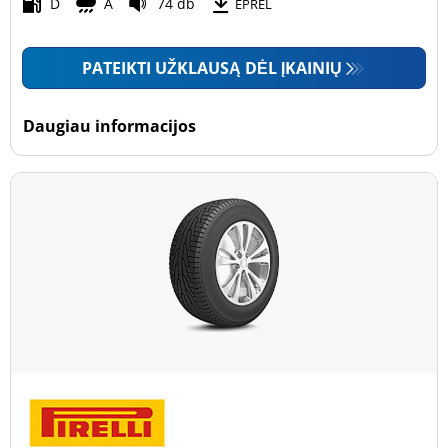
Motociklas (0)
D
A
74 db
EPREL
PATEIKTI UŽKLAUSĄ DĖL ĮKAINIŲ
Padanga sustiprintomis sienelėmis
Padanga sustiprintomis sienelėmis (0)
Daugiau informacijos
Padanga nesustiprintomis sienelėmis (5)
Daugiau parinkčių