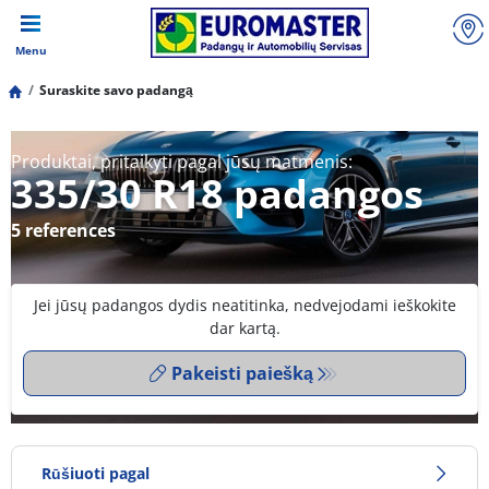
Menu
Suraskite savo padangą
Produktai, pritaikyti pagal jūsų matmenis:
335/30 R18 padangos
5 references
Jei jūsų padangos dydis neatitinka, nedvejodami ieškokite
dar kartą.
Pakeisti paiešką
Rūšiuoti pagal