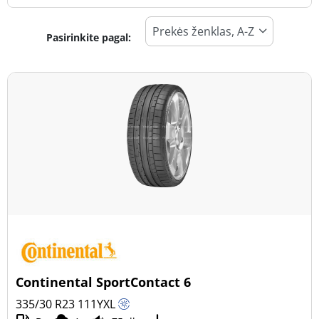
Pasirinkite pagal:
Padangos tipas
Visi tipai (2)
Žiema (0)
Vasara (2)
Visi sezonai (0)
Transporto priemonės tipas
Visi tipai (2)
Lengvasis automobilis (1)
Visureigis (1)
Continental SportContact 6
Mažas sunkvežimis (0)
335/30 R23
111
Y
XL