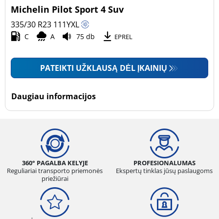
Michelin Pilot Sport 4 Suv
335/30 R23
111
Y
XL
C
A
75 db
EPREL
PATEIKTI UŽKLAUSĄ DĖL ĮKAINIŲ
Daugiau informacijos
360° PAGALBA KELYJE
PROFESIONALUMAS
Reguliariai transporto priemonės
Ekspertų tinklas jūsų paslaugoms
priežiūrai