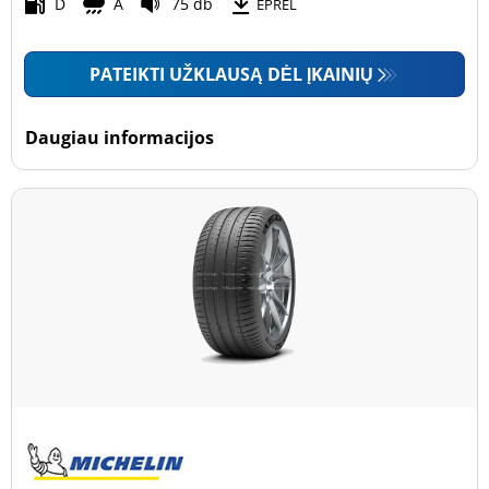
Motociklas (0)
D
A
75 db
EPREL
PATEIKTI UŽKLAUSĄ DĖL ĮKAINIŲ
Padanga sustiprintomis sienelėmis
Padanga sustiprintomis sienelėmis (0)
Daugiau informacijos
Padanga nesustiprintomis sienelėmis (2)
Daugiau parinkčių