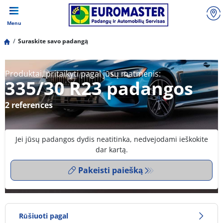
Menu
Suraskite savo padangą
Produktai, pritaikyti pagal jūsų matmenis:
335/30 R23 padangos
2 references
Jei jūsų padangos dydis neatitinka, nedvejodami ieškokite
dar kartą.
Pakeisti paiešką
Rūšiuoti pagal