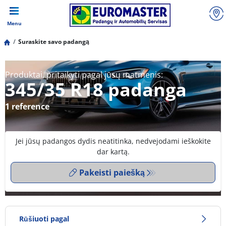
Menu
Suraskite savo padangą
Produktai, pritaikyti pagal jūsų matmenis:
345/35 R18 padanga
1 reference
Jei jūsų padangos dydis neatitinka, nedvejodami ieškokite
dar kartą.
Pakeisti paiešką
Rūšiuoti pagal