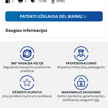
Motociklas (0)
C
C
73 db
EPREL
PATEIKTI UŽKLAUSĄ DĖL ĮKAINIŲ
Padanga sustiprintomis sienelėmis
Padanga sustiprintomis sienelėmis (0)
Daugiau informacijos
Padanga nesustiprintomis sienelėmis (1)
Daugiau parinkčių
360° PAGALBA KELYJE
PROFESIONALUMAS
Reguliariai transporto priemonės
Ekspertų tinklas jūsų paslaugoms
priežiūrai
DĖMESYS KLIENTUI
MAKSIMALUS SAUGUMAS
Jūsų poreikiai mums yra svarbiausi
Darbo standartai, garantuojantys
aukščiausią saugumo lygį.