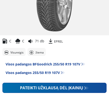
C
C
71 db
EPREL
Visureigis
žiema
Visos padangos BFGoodrich 255/50 R19 107V
Visos padangos‎ 255/50 R19 107V
PATEIKTI UŽKLAUSĄ DĖL ĮKAINIŲ