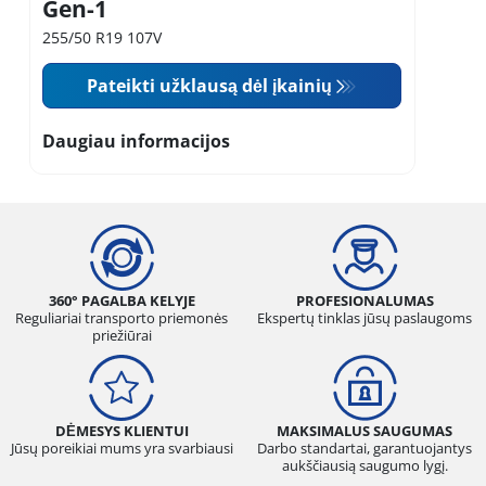
Gen-1
255/50 R19 107V
Pateikti užklausą dėl įkainių
Daugiau informacijos
360° PAGALBA KELYJE
PROFESIONALUMAS
Reguliariai transporto priemonės
Ekspertų tinklas jūsų paslaugoms
priežiūrai
DĖMESYS KLIENTUI
MAKSIMALUS SAUGUMAS
Jūsų poreikiai mums yra svarbiausi
Darbo standartai, garantuojantys
aukščiausią saugumo lygį.