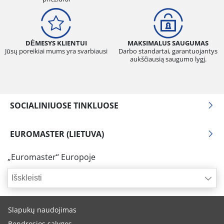
DĖMESYS KLIENTUI
MAKSIMALUS SAUGUMAS
Jūsų poreikiai mums yra svarbiausi
Darbo standartai, garantuojantys
aukščiausią saugumo lygį.
SOCIALINIUOSE TINKLUOSE
EUROMASTER (LIETUVA)
„Euromaster“ Europoje
Išskleisti
Slapukų naudojimas
Bendrosios sąlygos