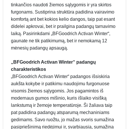
tinkančios naudoti žiemos sąlygomis ir yra skirtos
furgonams. Sustiprina struktūra padidina vairavimo
komfortą ant bet kokios kelio dangos, taip pat esant
didelei apkrovai, bet ir prailgina padangų tarnavimo
laiką. Pasirinkdami „BFGoodrich Activan Winter“,
gaunate ne tik patikimumą, bet ir nemokamą 12
mėnesių padangų apsaugą.
„BFGoodrich Activan Winter“ padangų
charakteristikos
„BFGoodrich Activan Winter“ padangos išsiskiria
aukšta kokybe ir patikimu naudojimu furgonuose
visomis žiemos sąlygomis. Jos pagamintos iš
modernaus gumos mišinio, kuris išlaiko visišką
lankstumą ir žemoje temperatūroje. Ši žaliava taip
pat padidina padangų atsparumą mechaniniams
gedimams. Savo ruožtu, jo mažas svoris sumažina
pasipriešinimą riedėjimui ir, svarbiausia, sumažina