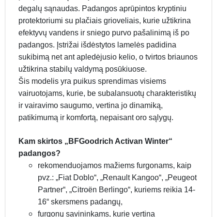
degalų sąnaudas. Padangos aprūpintos kryptiniu
protektoriumi su plačiais grioveliais, kurie užtikrina
efektyvų vandens ir sniego purvo pašalinimą iš po
padangos. Įstrižai išdėstytos lamelės padidina
sukibimą net ant apledėjusio kelio, o tvirtos briaunos
užtikrina stabilų valdymą posūkiuose.
Šis modelis yra puikus sprendimas visiems
vairuotojams, kurie, be subalansuotų charakteristikų
ir vairavimo saugumo, vertina jo dinamiką,
patikimumą ir komfortą, nepaisant oro sąlygų.
Kam skirtos „BFGoodrich Activan Winter“
padangos?
rekomenduojamos mažiems furgonams, kaip
pvz.: „Fiat Doblo“, „Renault Kangoo“, „Peugeot
Partner“, „Citroën Berlingo“, kuriems reikia 14-
16“ skersmens padangų,
furgonų savininkams, kurie vertina