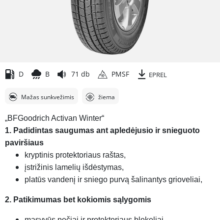
D
B
71 db
PMSF
EPREL
Mažas sunkvežimis
žiema
„BFGoodrich Activan Winter“
1. Padidintas saugumas ant apledėjusio ir snieguoto
paviršiaus
kryptinis protektoriaus raštas,
įstrižinis lamelių išdėstymas,
platūs vandenį ir sniego purvą šalinantys grioveliai,
2. Patikimumas bet kokiomis sąlygomis
masyvūs pečiai ir protektoriaus blokeliai,