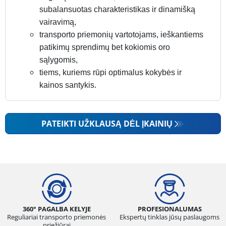
subalansuotas charakteristikas ir dinamišką
vairavimą,
transporto priemonių vartotojams, ieškantiems
patikimų sprendimų bet kokiomis oro
sąlygomis,
tiems, kuriems rūpi optimalus kokybės ir
kainos santykis.
PATEIKTI UŽKLAUSĄ DĖL ĮKAINIŲ
360° PAGALBA KELYJE
PROFESIONALUMAS
Reguliariai transporto priemonės
Ekspertų tinklas jūsų paslaugoms
priežiūrai