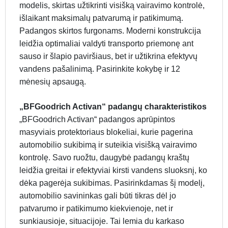
modelis, skirtas užtikrinti visišką vairavimo kontrolė,
išlaikant maksimalų patvarumą ir patikimumą.
Padangos skirtos furgonams. Moderni konstrukcija
leidžia optimaliai valdyti transporto priemonę ant
sauso ir šlapio paviršiaus, bet ir užtikrina efektyvų
vandens pašalinimą. Pasirinkite kokybę ir 12
mėnesių apsaugą.
„BFGoodrich Activan“ padangų charakteristikos
„BFGoodrich Activan“ padangos aprūpintos
masyviais protektoriaus blokeliai, kurie pagerina
automobilio sukibimą ir suteikia visišką vairavimo
kontrolę. Savo ruožtu, daugybė padangų kraštų
leidžia greitai ir efektyviai kirsti vandens sluoksnį, ko
dėka pagerėja sukibimas. Pasirinkdamas šį modelį,
automobilio savininkas gali būti tikras dėl jo
patvarumo ir patikimumo kiekvienoje, net ir
sunkiausioje, situacijoje. Tai lemia du karkaso