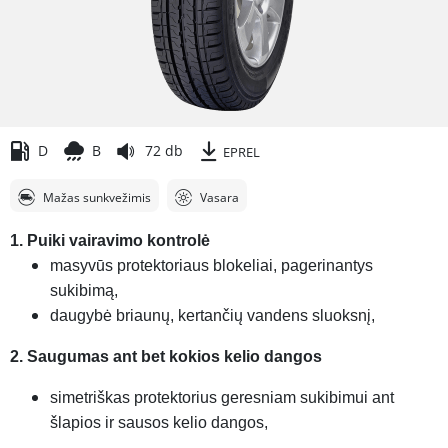
D
B
72 db
EPREL
Mažas sunkvežimis
Vasara
1. Puiki vairavimo kontrolė
masyvūs protektoriaus blokeliai, pagerinantys
sukibimą,
daugybė briaunų, kertančių vandens sluoksnį,
2. Saugumas ant bet kokios kelio dangos
simetriškas protektorius geresniam sukibimui ant
šlapios ir sausos kelio dangos,