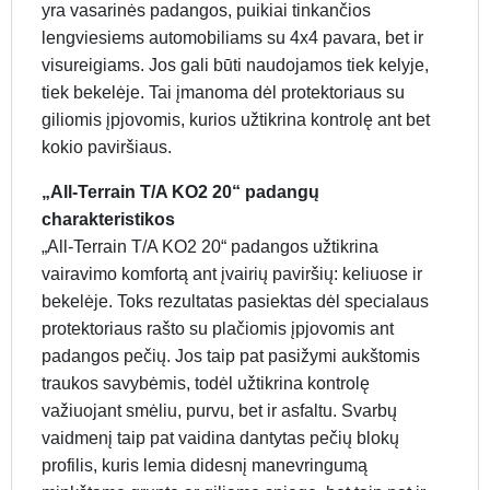
yra vasarinės padangos, puikiai tinkančios
lengviesiems automobiliams su 4x4 pavara, bet ir
visureigiams. Jos gali būti naudojamos tiek kelyje,
tiek bekelėje. Tai įmanoma dėl protektoriaus su
giliomis įpjovomis, kurios užtikrina kontrolę ant bet
kokio paviršiaus.
„All-Terrain T/A KO2 20“ padangų
charakteristikos
„All-Terrain T/A KO2 20“ padangos užtikrina
vairavimo komfortą ant įvairių paviršių: keliuose ir
bekelėje. Toks rezultatas pasiektas dėl specialaus
protektoriaus rašto su plačiomis įpjovomis ant
padangos pečių. Jos taip pat pasižymi aukštomis
traukos savybėmis, todėl užtikrina kontrolę
važiuojant smėliu, purvu, bet ir asfaltu. Svarbų
vaidmenį taip pat vaidina dantytas pečių blokų
profilis, kuris lemia didesnį manevringumą