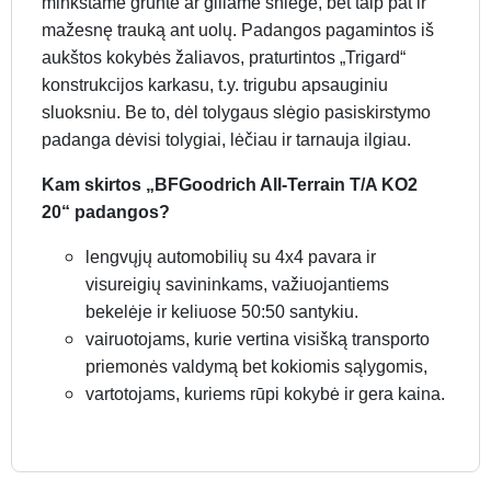
minkštame grunte ar giliame sniege, bet taip pat ir
mažesnę trauką ant uolų. Padangos pagamintos iš
aukštos kokybės žaliavos, praturtintos „Trigard“
konstrukcijos karkasu, t.y. trigubu apsauginiu
sluoksniu. Be to, dėl tolygaus slėgio pasiskirstymo
padanga dėvisi tolygiai, lėčiau ir tarnauja ilgiau.
Kam skirtos „BFGoodrich All-Terrain T/A KO2
20“ padangos?
lengvųjų automobilių su 4x4 pavara ir
visureigių savininkams, važiuojantiems
bekelėje ir keliuose 50:50 santykiu.
vairuotojams, kurie vertina visišką transporto
priemonės valdymą bet kokiomis sąlygomis,
vartotojams, kuriems rūpi kokybė ir gera kaina.