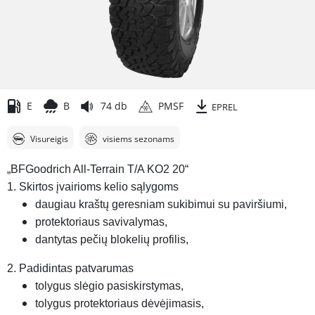
E
B
74 db
PMSF
EPREL
Visureigis
visiems sezonams
„BFGoodrich All-Terrain T/A KO2 20“
1. Skirtos įvairioms kelio sąlygoms
daugiau kraštų geresniam sukibimui su paviršiumi,
protektoriaus savivalymas,
dantytas pečių blokelių profilis,
2. Padidintas patvarumas
tolygus slėgio pasiskirstymas,
tolygus protektoriaus dėvėjimasis,