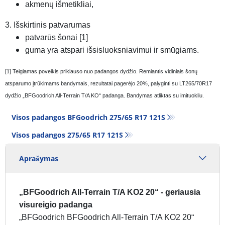
akmenų išmetikliai,
3. Išskirtinis patvarumas
patvarūs šonai [1]
guma yra atspari išsisluoksniavimui ir smūgiams.
[1] Teigiamas poveikis priklauso nuo padangos dydžio. Remiantis vidiniais šonų
atsparumo įtrūkimams bandymais, rezultatai pagerėjo 20%, palyginti su LT265/70R17
dydžio „BFGoodrich All-Terrain T/A KO“ padanga. Bandymas atliktas su imituokliu.
Visos padangos BFGoodrich 275/65 R17 121S
Visos padangos‎ 275/65 R17 121S
Aprašymas
„BFGoodrich All-Terrain T/A KO2 20“ - geriausia
visureigio padanga
„BFGoodrich BFGoodrich All-Terrain T/A KO2 20“