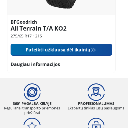
BFGoodrich
All Terrain T/A KO2
275/65 R17 121S
Pateikti užklausą dėl įkainių
Daugiau informacijos
360° PAGALBA KELYJE
PROFESIONALUMAS
Reguliariai transporto priemonės
Ekspertų tinklas jūsų paslaugoms
priežiūrai