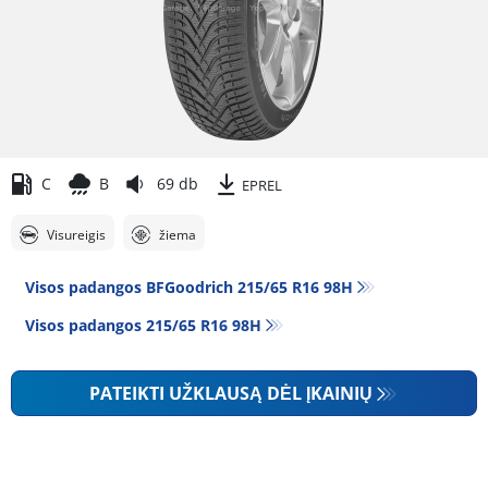
C
B
69 db
EPREL
Visureigis
žiema
Visos padangos BFGoodrich 215/65 R16 98H
Visos padangos‎ 215/65 R16 98H
PATEIKTI UŽKLAUSĄ DĖL ĮKAINIŲ