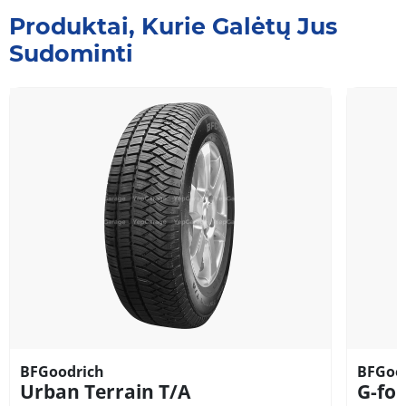
Produktai, Kurie Galėtų Jus
Sudominti
BFGoodrich
BFGoo
Urban Terrain T/A
G-for