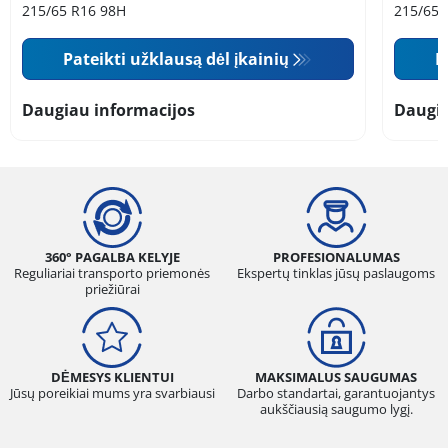
215/65 R16 98H
215/65 
Pateikti užklausą dėl įkainių
P
Daugiau informacijos
Daugia
360° PAGALBA KELYJE
PROFESIONALUMAS
Reguliariai transporto priemonės
Ekspertų tinklas jūsų paslaugoms
priežiūrai
DĖMESYS KLIENTUI
MAKSIMALUS SAUGUMAS
Jūsų poreikiai mums yra svarbiausi
Darbo standartai, garantuojantys
aukščiausią saugumo lygį.