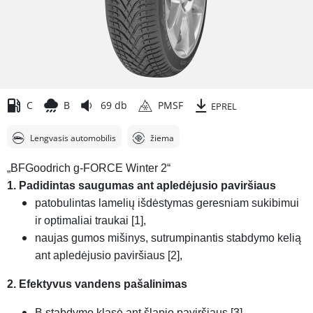
C
B
69 db
PMSF
EPREL
Lengvasis automobilis
žiema
„BFGoodrich g-FORCE Winter 2“
1. Padidintas saugumas ant apledėjusio paviršiaus
patobulintas lamelių išdėstymas geresniam sukibimui
ir optimaliai traukai [1],
naujas gumos mišinys, sutrumpinantis stabdymo kelią
ant apledėjusio paviršiaus [2],
2. Efektyvus vandens pašalinimas
B stabdymo klasė ant šlapio paviršiaus [3],