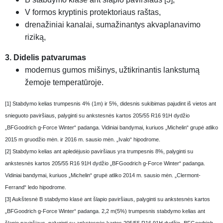
V formos kryptinis protektoriaus raštas,
drenažiniai kanalai, sumažinantys akvaplanavimo
riziką,
3. Didelis patvarumas
modernus gumos mišinys, užtikrinantis lankstumą
žemoje temperatūroje.
[1] Stabdymo kelias trumpesnis 4% (1m) ir 5%, didesnis sukibimas pajudint iš vietos ant
snieguoto paviršiaus, palyginti su ankstesnės kartos 205/55 R16 91H dydžio
„BFGoodrich g-Force Winter“ padanga. Vidiniai bandymai, kuriuos „Michelin“ grupė atliko
2015 m gruodžio mėn. ir 2016 m. sausio mėn. „Ivalo“ hipodrome.
[2] Stabdymo kelias ant apledėjusio paviršiaus yra trumpesnis 8%, palyginti su
ankstesnės kartos 205/55 R16 91H dydžio „BFGoodrich g-Force Winter“ padanga.
Vidiniai bandymai, kuriuos „Michelin“ grupė atliko 2014 m. sausio mėn. „Clermont-
Ferrand“ ledo hipodrome.
[3] Aukštesnė B stabdymo klasė ant šlapio paviršiaus, palyginti su ankstesnės kartos
„BFGoodrich g-Force Winter“ padanga. 2,2 m(5%) trumpesnis stabdymo kelias ant
šlapio paviršiaus, palyginti su ankstesnės kartos 205/55 R16 91H dydžio „BFGoodrich