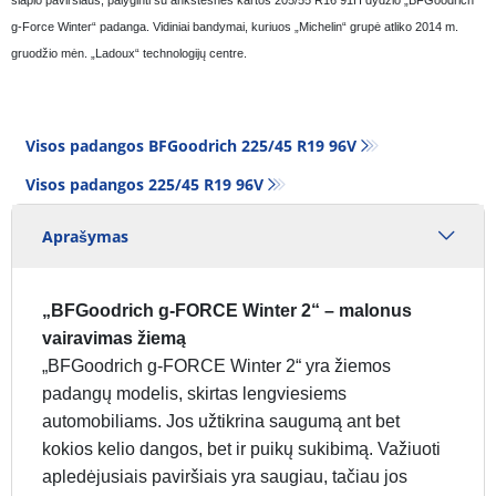
g-Force Winter“ padanga. Vidiniai bandymai, kuriuos „Michelin“ grupė atliko 2014 m.
gruodžio mėn. „Ladoux“ technologijų centre.
Visos padangos BFGoodrich 225/45 R19 96V
Visos padangos‎ 225/45 R19 96V
Aprašymas
„BFGoodrich g-FORCE Winter 2“ – malonus
vairavimas žiemą
„BFGoodrich g-FORCE Winter 2“ yra žiemos
padangų modelis, skirtas lengviesiems
automobiliams. Jos užtikrina saugumą ant bet
kokios kelio dangos, bet ir puikų sukibimą. Važiuoti
apledėjusiais paviršiais yra saugiau, tačiau jos