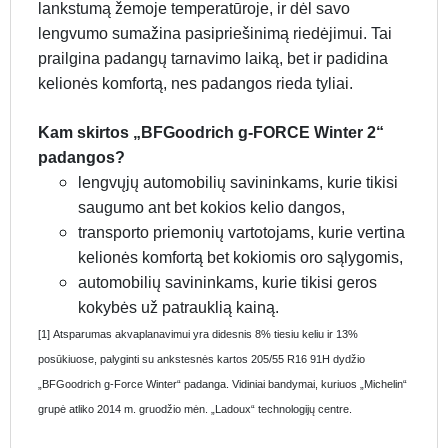
lankstumą žemoje temperatūroje, ir dėl savo
lengvumo sumažina pasipriešinimą riedėjimui. Tai
prailgina padangų tarnavimo laiką, bet ir padidina
kelionės komfortą, nes padangos rieda tyliai.
Kam skirtos „BFGoodrich g-FORCE Winter 2“
padangos?
lengvųjų automobilių savininkams, kurie tikisi
saugumo ant bet kokios kelio dangos,
transporto priemonių vartotojams, kurie vertina
kelionės komfortą bet kokiomis oro sąlygomis,
automobilių savininkams, kurie tikisi geros
kokybės už patrauklią kainą.
[1] Atsparumas akvaplanavimui yra didesnis 8% tiesiu keliu ir 13%
posūkiuose, palyginti su ankstesnės kartos 205/55 R16 91H dydžio
„BFGoodrich g-Force Winter“ padanga. Vidiniai bandymai, kuriuos „Michelin“
grupė atliko 2014 m. gruodžio mėn. „Ladoux“ technologijų centre.