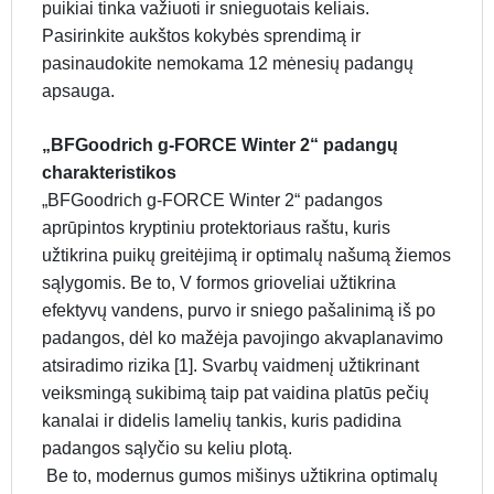
puikiai tinka važiuoti ir snieguotais keliais.
Pasirinkite aukštos kokybės sprendimą ir
pasinaudokite nemokama 12 mėnesių padangų
apsauga.
„BFGoodrich g-FORCE Winter 2“ padangų
charakteristikos
„BFGoodrich g-FORCE Winter 2“ padangos
aprūpintos kryptiniu protektoriaus raštu, kuris
užtikrina puikų greitėjimą ir optimalų našumą žiemos
sąlygomis. Be to, V formos grioveliai užtikrina
efektyvų vandens, purvo ir sniego pašalinimą iš po
padangos, dėl ko mažėja pavojingo akvaplanavimo
atsiradimo rizika [1]. Svarbų vaidmenį užtikrinant
veiksmingą sukibimą taip pat vaidina platūs pečių
kanalai ir didelis lamelių tankis, kuris padidina
padangos sąlyčio su keliu plotą.
Be to, modernus gumos mišinys užtikrina optimalų