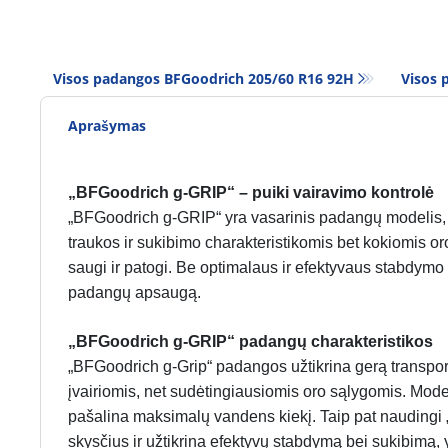
Visos padangos BFGoodrich 205/60 R16 92H
Visos 
Aprašymas
„BFGoodrich g-GRIP“ – puiki vairavimo kontrolė
„BFGoodrich g-GRIP“ yra vasarinis padangų modelis, s
traukos ir sukibimo charakteristikomis bet kokiomis o
saugi ir patogi. Be optimalaus ir efektyvaus stabdy
padangų apsaugą.
„BFGoodrich g-GRIP“ padangų charakteristikos
„BFGoodrich g-Grip“ padangos užtikrina gerą transpor
įvairiomis, net sudėtingiausiomis oro sąlygomis. Modeli
pašalina maksimalų vandens kiekį. Taip pat naudingi „V
skysčius ir užtikrina efektyvų stabdymą bei sukibimą,