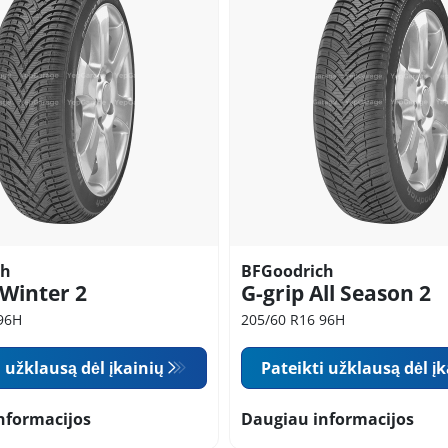
ch
BFGoodrich
 Winter 2
G-grip All Season 2
96H
205/60 R16 96H
i užklausą dėl įkainių
Pateikti užklausą dėl į
nformacijos
Daugiau informacijos