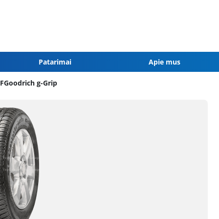
Patarimai
Apie mus
FGoodrich g-Grip