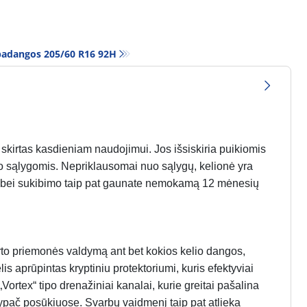
padangos‎ 205/60 R16 92H
kirtas kasdieniam naudojimui. Jos išsiskiria puikiomis
ro sąlygomis. Nepriklausomai nuo sąlygų, kelionė yra
mo bei sukibimo taip pat gaunate nemokamą 12 mėnesių
to priemonės valdymą ant bet kokios kelio dangos,
s aprūpintas kryptiniu protektoriumi, kuris efektyviai
ortex“ tipo drenažiniai kanalai, kurie greitai pašalina
 ypač posūkiuose. Svarbų vaidmenį taip pat atlieka