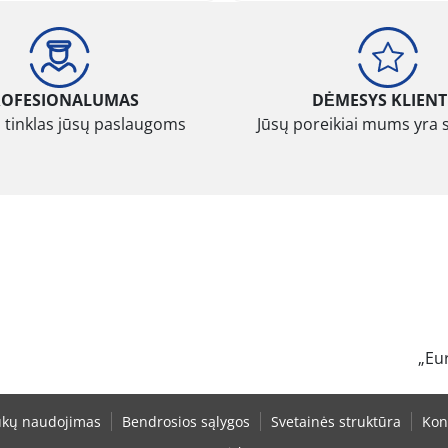
ROFESIONALUMAS
DĖMESYS KLIENT
 tinklas jūsų paslaugoms
Jūsų poreikiai mums yra 
„Eu
ukų naudojimas
Bendrosios sąlygos
Svetainės struktūra
Kon