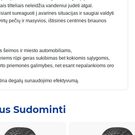
s tilteliais neleidžia vandeniui judėti atgal.
ant sureaguoti į avarines situacijas ir saugiai valdyti
tvirtų pečių ir masyvios, ištisinės centrinės briaunos
s šeimos ir miesto automobiliams,
riems rūpi geras sukibimas bet kokiomis sąlygomis,
porto priemonės galimybes, net esant nepalankioms oro
rtina degalų sunaudojimo efektyvumą.
Jus Sudominti