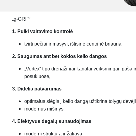
„g-GRIP“
1. Puiki vairavimo kontrolė
tvirti pečiai ir masyvi, ištisinė centrinė briauna,
2. Saugumas ant bet kokios kelio dangos
„Vortex“ tipo drenažiniai kanalai veiksmingai pašal
posūkiuose,
3. Didelis patvarumas
optimalus slėgis į kelio dangą užtikrina tolygų dėvėj
modernus mišinys.
4. Efektyvus degalų sunaudojimas
moderni struktūra ir žaliava.