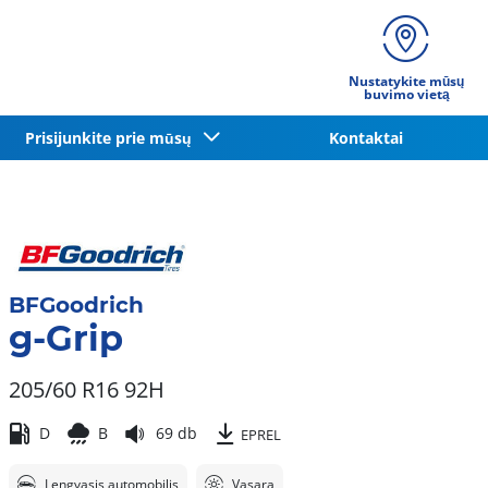
Nustatykite mūsų
buvimo vietą
Prisijunkite prie mūsų
Kontaktai
BFGoodrich
g-Grip
205/60 R16 92H
D
B
69 db
EPREL
Lengvasis automobilis
Vasara