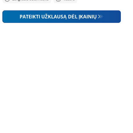
PATEIKTI UŽKLAUSĄ DĖL ĮKAINIŲ