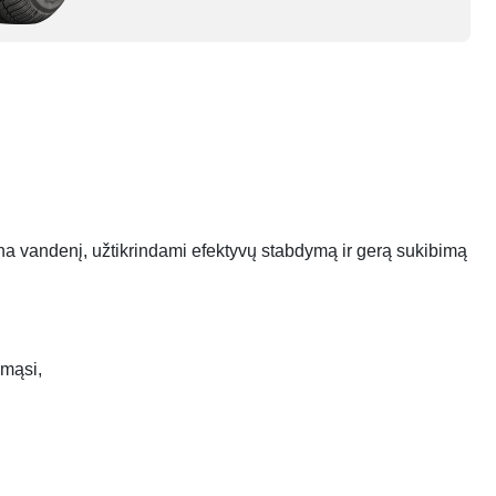
ina vandenį, užtikrindami efektyvų stabdymą ir gerą sukibimą
imąsi,