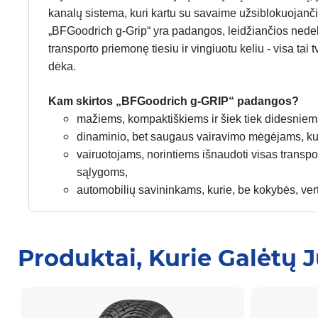
kanalų sistema, kuri kartu su savaime užsiblokuojančiai
„BFGoodrich g-Grip“ yra padangos, leidžiančios nedelsi
transporto priemonę tiesiu ir vingiuotu keliu - visa tai 
dėka.
Kam skirtos „BFGoodrich g-GRIP“ padangos?
mažiems, kompaktiškiems ir šiek tiek didesniem
dinaminio, bet saugaus vairavimo mėgėjams, ku
vairuotojams, norintiems išnaudoti visas trans
sąlygoms,
automobilių savininkams, kurie, be kokybės, ve
Produktai, Kurie Galėtų 