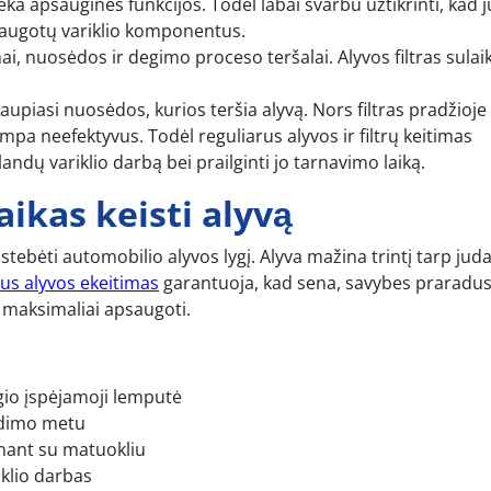
ka apsauginės funkcijos. Todėl labai svarbu užtikrinti, kad 
 saugotų variklio komponentus.
i, nuosėdos ir degimo proceso teršalai. Alyvos filtras sulai
aupiasi nuosėdos, kurios teršia alyvą. Nors filtras pradžioje
tampa neefektyvus. Todėl reguliarus alyvos ir filtrų keitimas
ndų variklio darbą bei prailginti jo tarnavimo laiką.
aikas keisti alyvą
 stebėti automobilio alyvos lygį. Alyva mažina trintį tarp jud
us alyvos ekeitimas
garantuoja, kad sena, savybes praradus
s maksimaliai apsaugoti.
ėgio įspėjamoji lemputė
vedimo metu
inant su matuokliu
klio darbas