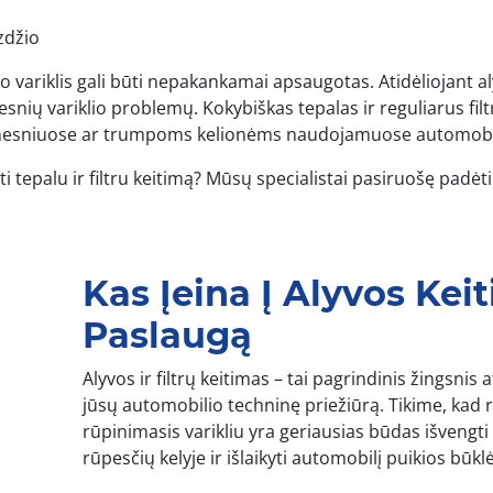
zdžio
o variklis gali būti nepakankamai apsaugotas. Atidėliojant a
mtesnių variklio problemų. Kokybiškas tepalas ir reguliarus filt
č senesniuose ar trumpoms kelionėms naudojamuose automobi
ti tepalu ir filtru keitimą? Mūsų specialistai pasiruošę padėti
Kas Įeina Į Alyvos Kei
Paslaugą
Alyvos ir filtrų keitimas – tai pagrindinis žingsnis a
jūsų automobilio techninę priežiūrą. Tikime, kad 
rūpinimasis varikliu yra geriausias būdas išvengti
rūpesčių kelyje ir išlaikyti automobilį puikios būklė