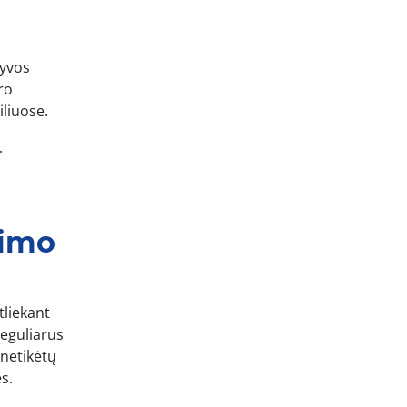
lyvos
ro
liuose.
.
timo
tliekant
reguliarus
 netikėtų
s.