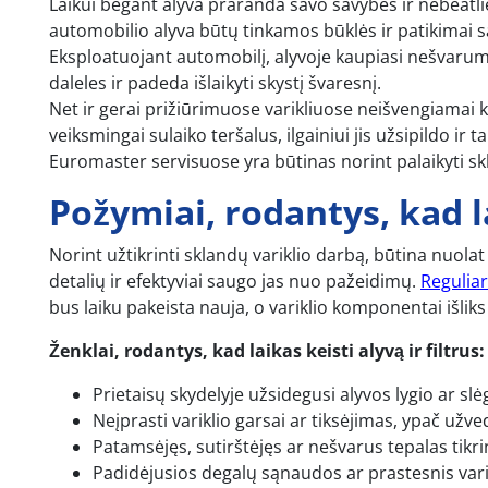
Laikui bėgant alyva praranda savo savybes ir nebeatlie
automobilio alyva būtų tinkamos būklės ir patikimai
Eksploatuojant automobilį, alyvoje kaupiasi nešvaruma
daleles ir padeda išlaikyti skystį švaresnį.
Net ir gerai prižiūrimuose varikliuose neišvengiamai k
veiksmingai sulaiko teršalus, ilgainiui jis užsipildo ir 
Euromaster servisuose yra būtinas norint palaikyti skla
Požymiai, rodantys, kad l
Norint užtikrinti sklandų variklio darbą, būtina nuolat
detalių ir efektyviai saugo jas nuo pažeidimų.
Reguliar
bus laiku pakeista nauja, o variklio komponentai išlik
Ženklai, rodantys, kad laikas keisti alyvą ir filtrus:
Prietaisų skydelyje užsidegusi alyvos lygio ar sl
Neįprasti variklio garsai ar tiksėjimas, ypač už
Patamsėjęs, sutirštėjęs ar nešvarus tepalas tikr
Padidėjusios degalų sąnaudos ar prastesnis vari