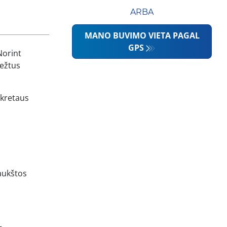
ARBA
MANO BUVIMO VIETA PAGAL
GPS
Norint
iežtus
nkretaus
aukštos