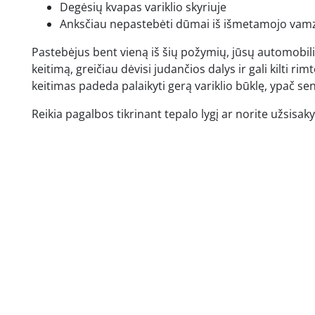
Degėsių kvapas variklio skyriuje
Anksčiau nepastebėti dūmai iš išmetamojo vam
Pastebėjus bent vieną iš šių požymių, jūsų automobili
keitimą, greičiau dėvisi judančios dalys ir gali kilti ri
keitimas padeda palaikyti gerą variklio būklę, ypa
Reikia pagalbos tikrinant tepalo lygį ar norite užsisaky