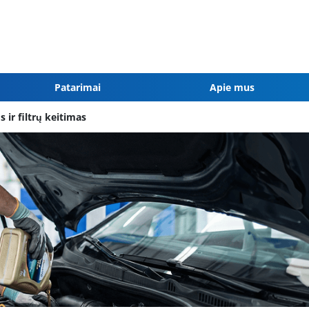
Patarimai
Apie mus
 ir filtrų keitimas