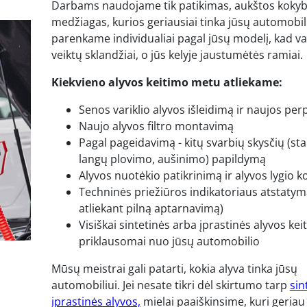
Darbams naudojame tik patikimas, aukštos koky
medžiagas, kurios geriausiai tinka jūsų automobili
parenkame individualiai pagal jūsų modelį, kad var
veiktų sklandžiai, o jūs kelyje jaustumėtės ramiai.
Kiekvieno alyvos keitimo metu atliekame:
Senos variklio alyvos išleidimą ir naujos per
Naujo alyvos filtro montavimą
Pagal pageidavimą - kitų svarbių skysčių (st
langų plovimo, aušinimo) papildymą
Alyvos nuotėkio patikrinimą ir alyvos lygio k
Techninės priežiūros indikatoriaus atstatymą
atliekant pilną aptarnavimą)
Visiškai sintetinės arba įprastinės alyvos kei
priklausomai nuo jūsų automobilio
Mūsų meistrai gali patarti, kokia alyva tinka jūsų
automobiliui. Jei nesate tikri dėl skirtumo tarp
sin
įprastinės alyvos,
mielai paaiškinsime, kuri geriau 