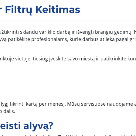
r Filtrų Keitimas
tikrinti sklandų variklio darbą ir išvengti brangių gedimų. 
alyvą patikėkite profesionalams, kurie darbus atlieka pagal gr
ktoje vietoje, tiesiog įveskite savo miestą ir patikrinkite ko
 lygį tikrinti kartą per mėnesį. Mūsų servisuose naudojame 
 dalis.
eisti alyvą?