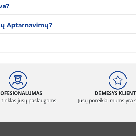
yva?
stų Aptarnavimų?
ROFESIONALUMAS
DĖMESYS KLIENT
 tinklas jūsų paslaugoms
Jūsų poreikiai mums yra 