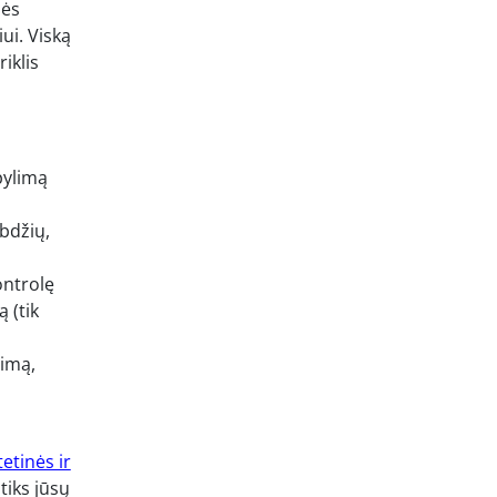
bės
ui. Viską
iklis
pylimą
abdžių,
ontrolę
 (tik
timą,
tetinės ir
tiks jūsų