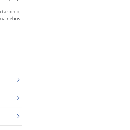
p tarpinio,
žyma nebus