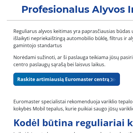
Profesionalus Alyvos I
Reguliarus alyvos keitimas yra paprasčiausias būdas už
išlaikyti nepriekaištingą automobilio būklę, filtrus ir 
gamintojo standartus
Norėdami sužinoti, ar ši paslauga teikiama jūsų pasirin
centro paslaugų sąrašą bei laisvus laikus.
Raskite artimiausią Euromaster centrą
Euromaster specialistai rekomenduoja variklio tepalo
kokybės Mobil tepalus, kurie puikiai saugo jūsų variklio
Kodėl būtina reguliariai k