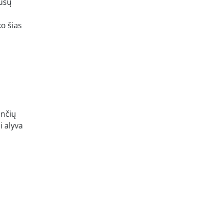
jūsų
ko šias
ančių
i alyva