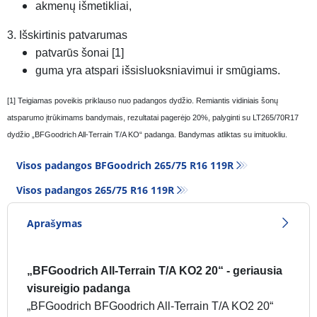
akmenų išmetikliai,
3. Išskirtinis patvarumas
patvarūs šonai [1]
guma yra atspari išsisluoksniavimui ir smūgiams.
[1] Teigiamas poveikis priklauso nuo padangos dydžio. Remiantis vidiniais šonų
atsparumo įtrūkimams bandymais, rezultatai pagerėjo 20%, palyginti su LT265/70R17
dydžio „BFGoodrich All-Terrain T/A KO“ padanga. Bandymas atliktas su imituokliu.
Visos padangos BFGoodrich 265/75 R16 119R
Visos padangos‎ 265/75 R16 119R
Aprašymas
„BFGoodrich All-Terrain T/A KO2 20“ - geriausia
visureigio padanga
„BFGoodrich BFGoodrich All-Terrain T/A KO2 20“