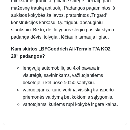
minkštame grunte ar giliame sniege, bet taip pat ir
mažesnę trauką ant uolų. Padangos pagamintos iš
aukštos kokybės žaliavos, praturtintos „Trigard“
konstrukcijos karkasu, t.y. trigubu apsauginiu
sluoksniu. Be to, dėl tolygaus slėgio pasiskirstymo
padanga dėvisi tolygiai, lėčiau ir tarnauja ilgiau.
Kam skirtos „BFGoodrich All-Terrain T/A KO2
20“ padangos?
lengvųjų automobilių su 4x4 pavara ir
visureigių savininkams, važiuojantiems
bekelėje ir keliuose 50:50 santykiu.
vairuotojams, kurie vertina visišką transporto
priemonės valdymą bet kokiomis sąlygomis,
vartotojams, kuriems rūpi kokybė ir gera kaina.