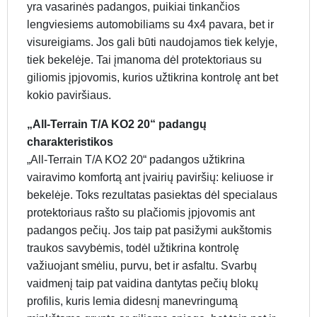
yra vasarinės padangos, puikiai tinkančios
lengviesiems automobiliams su 4x4 pavara, bet ir
visureigiams. Jos gali būti naudojamos tiek kelyje,
tiek bekelėje. Tai įmanoma dėl protektoriaus su
giliomis įpjovomis, kurios užtikrina kontrolę ant bet
kokio paviršiaus.
„All-Terrain T/A KO2 20“ padangų
charakteristikos
„All-Terrain T/A KO2 20“ padangos užtikrina
vairavimo komfortą ant įvairių paviršių: keliuose ir
bekelėje. Toks rezultatas pasiektas dėl specialaus
protektoriaus rašto su plačiomis įpjovomis ant
padangos pečių. Jos taip pat pasižymi aukštomis
traukos savybėmis, todėl užtikrina kontrolę
važiuojant smėliu, purvu, bet ir asfaltu. Svarbų
vaidmenį taip pat vaidina dantytas pečių blokų
profilis, kuris lemia didesnį manevringumą