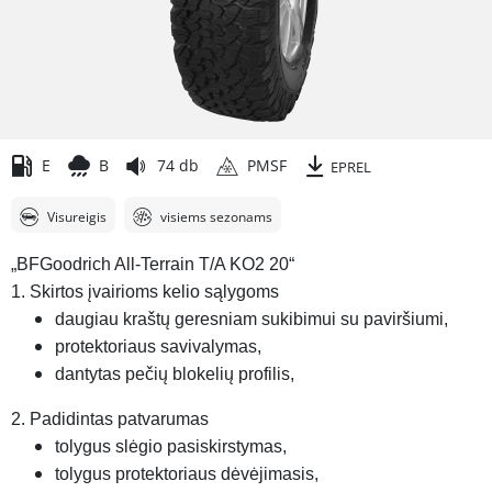
E
B
74 db
PMSF
EPREL
Visureigis
visiems sezonams
„BFGoodrich All-Terrain T/A KO2 20“
1. Skirtos įvairioms kelio sąlygoms
daugiau kraštų geresniam sukibimui su paviršiumi,
protektoriaus savivalymas,
dantytas pečių blokelių profilis,
2. Padidintas patvarumas
tolygus slėgio pasiskirstymas,
tolygus protektoriaus dėvėjimasis,