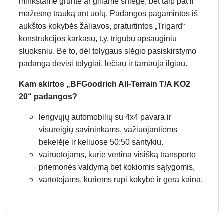
minkštame grunte ar giliame sniege, bet taip pat ir
mažesnę trauką ant uolų. Padangos pagamintos iš
aukštos kokybės žaliavos, praturtintos „Trigard“
konstrukcijos karkasu, t.y. trigubu apsauginiu
sluoksniu. Be to, dėl tolygaus slėgio pasiskirstymo
padanga dėvisi tolygiai, lėčiau ir tarnauja ilgiau.
Kam skirtos „BFGoodrich All-Terrain T/A KO2
20“ padangos?
lengvųjų automobilių su 4x4 pavara ir
visureigių savininkams, važiuojantiems
bekelėje ir keliuose 50:50 santykiu.
vairuotojams, kurie vertina visišką transporto
priemonės valdymą bet kokiomis sąlygomis,
vartotojams, kuriems rūpi kokybė ir gera kaina.