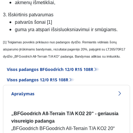
akmenų išmetikliai,
3. Išskirtinis patvarumas
patvarūs šonai [1]
guma yra atspari išsisluoksniavimui ir smūgiams.
[1] Teigiamas poveikis priklauso nuo padangos dydžio. Remiantis vidiniais šonų
atsparumo įtrūkimams bandymais, rezultatai pagerėjo 20%, palyginti su LT265/70R17
dydžio „BFGoodrich All-Terrain T/A KO“ padanga. Bandymas atliktas su imituokliu.
Visos padangos BFGoodrich 12/0 R15 108R
Visos padangos‎ 12/0 R15 108R
Aprašymas
„BFGoodrich All-Terrain T/A KO2 20“ - geriausia
visureigio padanga
„BFGoodrich BFGoodrich All-Terrain T/A KO2 20“