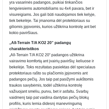
yra vasarinės padangos, puikiai tinkančios
lengviesiems automobiliams su 4x4 pavara, bet ir
visureigiams. Jos gali būti naudojamos tiek kelyje,
tiek bekelėje. Tai įmanoma dėl protektoriaus su
giliomis įpjovomis, kurios užtikrina kontrolę ant bet
kokio paviršiaus.
„All-Terrain T/A KO2 20“ padangų
charakteristikos
„All-Terrain T/A KO2 20“ padangos užtikrina
vairavimo komfortą ant įvairių paviršių: keliuose ir
bekelėje. Toks rezultatas pasiektas dėl specialaus
protektoriaus rašto su plačiomis įpjovomis ant
padangos pečių. Jos taip pat pasižymi aukštomis
traukos savybėmis, todėl užtikrina kontrolę
važiuojant smėliu, purvu, bet ir asfaltu. Svarbų
vaidmenį taip pat vaidina dantytas pečių blokų
profilis, kuris lemia didesnį manevringumą