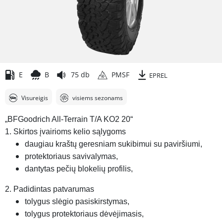
E
B
75 db
PMSF
EPREL
Visureigis
visiems sezonams
„BFGoodrich All-Terrain T/A KO2 20“
1. Skirtos įvairioms kelio sąlygoms
daugiau kraštų geresniam sukibimui su paviršiumi,
protektoriaus savivalymas,
dantytas pečių blokelių profilis,
2. Padidintas patvarumas
tolygus slėgio pasiskirstymas,
tolygus protektoriaus dėvėjimasis,