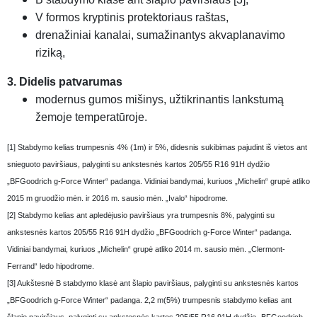
V formos kryptinis protektoriaus raštas,
drenažiniai kanalai, sumažinantys akvaplanavimo
riziką,
3. Didelis patvarumas
modernus gumos mišinys, užtikrinantis lankstumą
žemoje temperatūroje.
[1] Stabdymo kelias trumpesnis 4% (1m) ir 5%, didesnis sukibimas pajudint iš vietos ant
snieguoto paviršiaus, palyginti su ankstesnės kartos 205/55 R16 91H dydžio
„BFGoodrich g-Force Winter“ padanga. Vidiniai bandymai, kuriuos „Michelin“ grupė atliko
2015 m gruodžio mėn. ir 2016 m. sausio mėn. „Ivalo“ hipodrome.
[2] Stabdymo kelias ant apledėjusio paviršiaus yra trumpesnis 8%, palyginti su
ankstesnės kartos 205/55 R16 91H dydžio „BFGoodrich g-Force Winter“ padanga.
Vidiniai bandymai, kuriuos „Michelin“ grupė atliko 2014 m. sausio mėn. „Clermont-
Ferrand“ ledo hipodrome.
[3] Aukštesnė B stabdymo klasė ant šlapio paviršiaus, palyginti su ankstesnės kartos
„BFGoodrich g-Force Winter“ padanga. 2,2 m(5%) trumpesnis stabdymo kelias ant
šlapio paviršiaus, palyginti su ankstesnės kartos 205/55 R16 91H dydžio „BFGoodrich