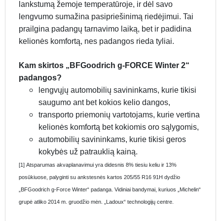
lankstumą žemoje temperatūroje, ir dėl savo
lengvumo sumažina pasipriešinimą riedėjimui. Tai
prailgina padangų tarnavimo laiką, bet ir padidina
kelionės komfortą, nes padangos rieda tyliai.
Kam skirtos „BFGoodrich g-FORCE Winter 2“
padangos?
lengvųjų automobilių savininkams, kurie tikisi
saugumo ant bet kokios kelio dangos,
transporto priemonių vartotojams, kurie vertina
kelionės komfortą bet kokiomis oro sąlygomis,
automobilių savininkams, kurie tikisi geros
kokybės už patrauklią kainą.
[1] Atsparumas akvaplanavimui yra didesnis 8% tiesiu keliu ir 13%
posūkiuose, palyginti su ankstesnės kartos 205/55 R16 91H dydžio
„BFGoodrich g-Force Winter“ padanga. Vidiniai bandymai, kuriuos „Michelin“
grupė atliko 2014 m. gruodžio mėn. „Ladoux“ technologijų centre.