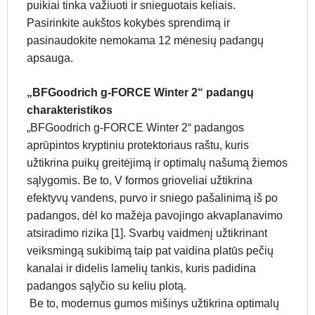
puikiai tinka važiuoti ir snieguotais keliais.
Pasirinkite aukštos kokybės sprendimą ir
pasinaudokite nemokama 12 mėnesių padangų
apsauga.
„BFGoodrich g-FORCE Winter 2“ padangų
charakteristikos
„BFGoodrich g-FORCE Winter 2“ padangos
aprūpintos kryptiniu protektoriaus raštu, kuris
užtikrina puikų greitėjimą ir optimalų našumą žiemos
sąlygomis. Be to, V formos grioveliai užtikrina
efektyvų vandens, purvo ir sniego pašalinimą iš po
padangos, dėl ko mažėja pavojingo akvaplanavimo
atsiradimo rizika [1]. Svarbų vaidmenį užtikrinant
veiksmingą sukibimą taip pat vaidina platūs pečių
kanalai ir didelis lamelių tankis, kuris padidina
padangos sąlyčio su keliu plotą.
Be to, modernus gumos mišinys užtikrina optimalų