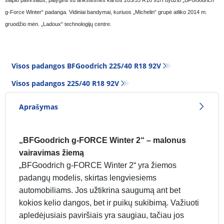
g-Force Winter“ padanga. Vidiniai bandymai, kuriuos „Michelin“ grupė atliko 2014 m.
gruodžio mėn. „Ladoux“ technologijų centre.
Visos padangos BFGoodrich 225/40 R18 92V
Visos padangos‎ 225/40 R18 92V
Aprašymas
„BFGoodrich g-FORCE Winter 2“ – malonus
vairavimas žiemą
„BFGoodrich g-FORCE Winter 2“ yra žiemos
padangų modelis, skirtas lengviesiems
automobiliams. Jos užtikrina saugumą ant bet
kokios kelio dangos, bet ir puikų sukibimą. Važiuoti
apledėjusiais paviršiais yra saugiau, tačiau jos