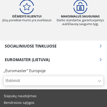
DĖMESYS KLIENTUI
MAKSIMALUS SAUGUMAS
Jūsų poreikiai mums yra svarbiausi
Darbo standartai, garantuojantys
aukščiausią saugumo lygį.
SOCIALINIUOSE TINKLUOSE
EUROMASTER (LIETUVA)
„Euromaster“ Europoje
Išskleisti
Slapukų naudojimas
Bendrosios sąlygos