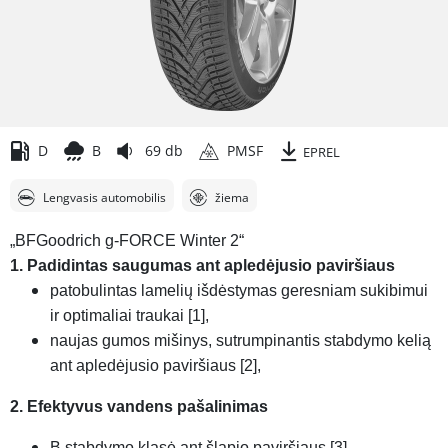
D
B
69 db
PMSF
EPREL
Lengvasis automobilis
žiema
„BFGoodrich g-FORCE Winter 2“
1. Padidintas saugumas ant apledėjusio paviršiaus
patobulintas lamelių išdėstymas geresniam sukibimui
ir optimaliai traukai [1],
naujas gumos mišinys, sutrumpinantis stabdymo kelią
ant apledėjusio paviršiaus [2],
2. Efektyvus vandens pašalinimas
B stabdymo klasė ant šlapio paviršiaus [3],