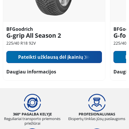
BFGoodrich
BFGoo
G-grip All Season 2
G-for
225/40 R18 92V
225/40 
Pateikti užklausą dėl įkainių
P
Daugiau informacijos
Daugia
360° PAGALBA KELYJE
PROFESIONALUMAS
Reguliariai transporto priemonės
Ekspertų tinklas jūsų paslaugoms
priežiūrai