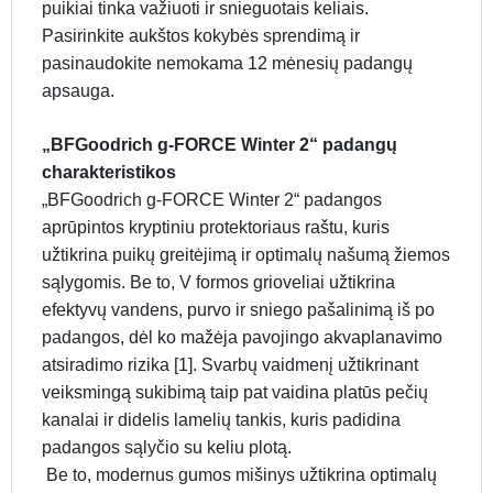
puikiai tinka važiuoti ir snieguotais keliais.
Pasirinkite aukštos kokybės sprendimą ir
pasinaudokite nemokama 12 mėnesių padangų
apsauga.
„BFGoodrich g-FORCE Winter 2“ padangų
charakteristikos
„BFGoodrich g-FORCE Winter 2“ padangos
aprūpintos kryptiniu protektoriaus raštu, kuris
užtikrina puikų greitėjimą ir optimalų našumą žiemos
sąlygomis. Be to, V formos grioveliai užtikrina
efektyvų vandens, purvo ir sniego pašalinimą iš po
padangos, dėl ko mažėja pavojingo akvaplanavimo
atsiradimo rizika [1]. Svarbų vaidmenį užtikrinant
veiksmingą sukibimą taip pat vaidina platūs pečių
kanalai ir didelis lamelių tankis, kuris padidina
padangos sąlyčio su keliu plotą.
Be to, modernus gumos mišinys užtikrina optimalų