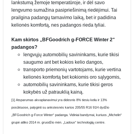
lankstumą žemoje temperatūroje, ir dėl savo
lengvumo sumažina pasipriešinimą riedėjimui. Tai
prailgina padangų tarnavimo laiką, bet ir padidina
kelionės komfortą, nes padangos rieda tyliai.
Kam skirtos „BFGoodrich g-FORCE Winter 2“
padangos?
lengvųjų automobilių savininkams, kurie tikisi
saugumo ant bet kokios kelio dangos,
transporto priemonių vartotojams, kurie vertina
kelionės komfortą bet kokiomis oro sąlygomis,
automobilių savininkams, kurie tikisi geros
kokybės už patrauklią kainą.
[1] Atsparumas akvaplanavimui yra didesnis 8% tiesiu keliu ir 13%
posūkiuose, palyginti su ankstesnės kartos 205/55 R16 91H dydžio
„BFGoodrich g-Force Winter“ padanga. Vidiniai bandymai, kuriuos „Michelin“
grupė atliko 2014 m. gruodžio mėn. „Ladoux“ technologijų centre.