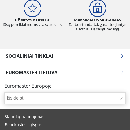
DĖMESYS KLIENTUI
MAKSIMALUS SAUGUMAS
Jūsų poreikiai mums yra svarbiausi
Darbo standartai, garantuojantys
aukščiausią saugumo lygį.
SOCIALINIAI TINKLAI
EUROMASTER LIETUVA
Euromaster Europoje
Išskleisti
Slapukų naudojimas
Bendrosios sąlygos