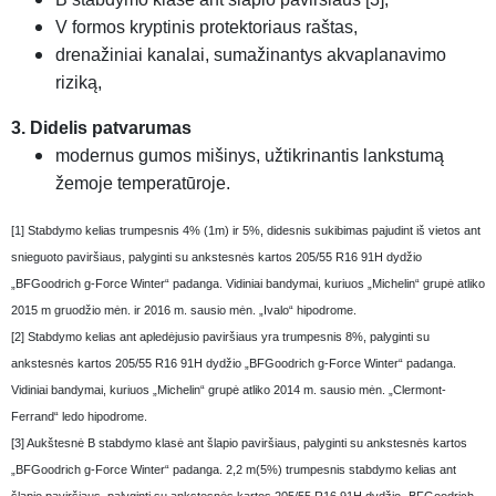
V formos kryptinis protektoriaus raštas,
drenažiniai kanalai, sumažinantys akvaplanavimo
riziką,
3. Didelis patvarumas
modernus gumos mišinys, užtikrinantis lankstumą
žemoje temperatūroje.
[1] Stabdymo kelias trumpesnis 4% (1m) ir 5%, didesnis sukibimas pajudint iš vietos ant
snieguoto paviršiaus, palyginti su ankstesnės kartos 205/55 R16 91H dydžio
„BFGoodrich g-Force Winter“ padanga. Vidiniai bandymai, kuriuos „Michelin“ grupė atliko
2015 m gruodžio mėn. ir 2016 m. sausio mėn. „Ivalo“ hipodrome.
[2] Stabdymo kelias ant apledėjusio paviršiaus yra trumpesnis 8%, palyginti su
ankstesnės kartos 205/55 R16 91H dydžio „BFGoodrich g-Force Winter“ padanga.
Vidiniai bandymai, kuriuos „Michelin“ grupė atliko 2014 m. sausio mėn. „Clermont-
Ferrand“ ledo hipodrome.
[3] Aukštesnė B stabdymo klasė ant šlapio paviršiaus, palyginti su ankstesnės kartos
„BFGoodrich g-Force Winter“ padanga. 2,2 m(5%) trumpesnis stabdymo kelias ant
šlapio paviršiaus, palyginti su ankstesnės kartos 205/55 R16 91H dydžio „BFGoodrich