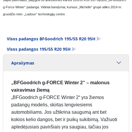
g-Force Winter“ padanga. Vidiniai bandymai, kuriuos „Michelin“ grupė atliko 2014 m.
gruodžio mėn. „Ladoux“ technologijų centre.
Visos padangos BFGoodrich 195/55 R20 95H
Visos padangos‎ 195/55 R20 95H
Aprašymas
„BFGoodrich g-FORCE Winter 2“ – malonus
vairavimas žiemą
„BFGoodrich g-FORCE Winter 2“ yra žiemos
padangų modelis, skirtas lengviesiems
automobiliams. Jos užtikrina saugumą ant bet
kokios kelio dangos, bet ir puikų sukibimą. Važiuoti
apledėjusiais paviršiais yra saugiau, tačiau jos