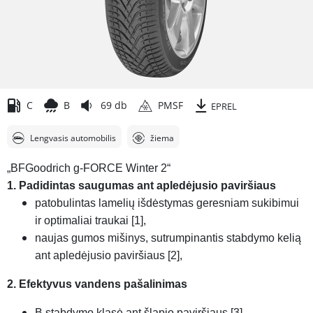
C
B
69 db
PMSF
EPREL
Lengvasis automobilis
žiema
„BFGoodrich g-FORCE Winter 2“
1. Padidintas saugumas ant apledėjusio paviršiaus
patobulintas lamelių išdėstymas geresniam sukibimui
ir optimaliai traukai [1],
naujas gumos mišinys, sutrumpinantis stabdymo kelią
ant apledėjusio paviršiaus [2],
2. Efektyvus vandens pašalinimas
B stabdymo klasė ant šlapio paviršiaus [3],