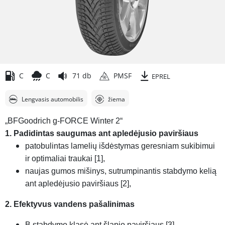
C
C
71 db
PMSF
EPREL
Lengvasis automobilis
žiema
„BFGoodrich g-FORCE Winter 2“
1. Padidintas saugumas ant apledėjusio paviršiaus
patobulintas lamelių išdėstymas geresniam sukibimui
ir optimaliai traukai [1],
naujas gumos mišinys, sutrumpinantis stabdymo kelią
ant apledėjusio paviršiaus [2],
2. Efektyvus vandens pašalinimas
B stabdymo klasė ant šlapio paviršiaus [3],