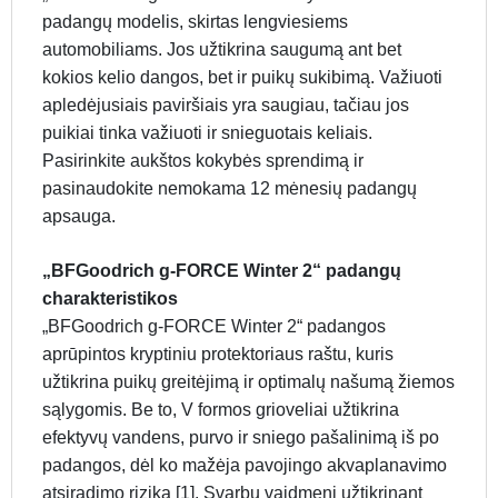
padangų modelis, skirtas lengviesiems
automobiliams. Jos užtikrina saugumą ant bet
kokios kelio dangos, bet ir puikų sukibimą. Važiuoti
apledėjusiais paviršiais yra saugiau, tačiau jos
puikiai tinka važiuoti ir snieguotais keliais.
Pasirinkite aukštos kokybės sprendimą ir
pasinaudokite nemokama 12 mėnesių padangų
apsauga.
„BFGoodrich g-FORCE Winter 2“ padangų
charakteristikos
„BFGoodrich g-FORCE Winter 2“ padangos
aprūpintos kryptiniu protektoriaus raštu, kuris
užtikrina puikų greitėjimą ir optimalų našumą žiemos
sąlygomis. Be to, V formos grioveliai užtikrina
efektyvų vandens, purvo ir sniego pašalinimą iš po
padangos, dėl ko mažėja pavojingo akvaplanavimo
atsiradimo rizika [1]. Svarbų vaidmenį užtikrinant