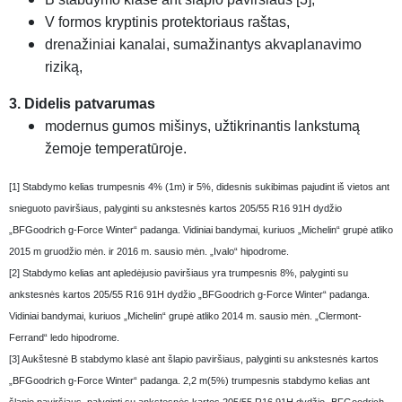
V formos kryptinis protektoriaus raštas,
drenažiniai kanalai, sumažinantys akvaplanavimo
riziką,
3. Didelis patvarumas
modernus gumos mišinys, užtikrinantis lankstumą
žemoje temperatūroje.
[1] Stabdymo kelias trumpesnis 4% (1m) ir 5%, didesnis sukibimas pajudint iš vietos ant
snieguoto paviršiaus, palyginti su ankstesnės kartos 205/55 R16 91H dydžio
„BFGoodrich g-Force Winter“ padanga. Vidiniai bandymai, kuriuos „Michelin“ grupė atliko
2015 m gruodžio mėn. ir 2016 m. sausio mėn. „Ivalo“ hipodrome.
[2] Stabdymo kelias ant apledėjusio paviršiaus yra trumpesnis 8%, palyginti su
ankstesnės kartos 205/55 R16 91H dydžio „BFGoodrich g-Force Winter“ padanga.
Vidiniai bandymai, kuriuos „Michelin“ grupė atliko 2014 m. sausio mėn. „Clermont-
Ferrand“ ledo hipodrome.
[3] Aukštesnė B stabdymo klasė ant šlapio paviršiaus, palyginti su ankstesnės kartos
„BFGoodrich g-Force Winter“ padanga. 2,2 m(5%) trumpesnis stabdymo kelias ant
šlapio paviršiaus, palyginti su ankstesnės kartos 205/55 R16 91H dydžio „BFGoodrich