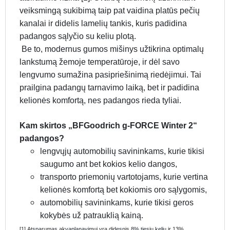
veiksmingą sukibimą taip pat vaidina platūs pečių
kanalai ir didelis lamelių tankis, kuris padidina
padangos sąlyčio su keliu plotą.
Be to, modernus gumos mišinys užtikrina optimalų
lankstumą žemoje temperatūroje, ir dėl savo
lengvumo sumažina pasipriešinimą riedėjimui. Tai
prailgina padangų tarnavimo laiką, bet ir padidina
kelionės komfortą, nes padangos rieda tyliai.
Kam skirtos „BFGoodrich g-FORCE Winter 2“
padangos?
lengvųjų automobilių savininkams, kurie tikisi
saugumo ant bet kokios kelio dangos,
transporto priemonių vartotojams, kurie vertina
kelionės komfortą bet kokiomis oro sąlygomis,
automobilių savininkams, kurie tikisi geros
kokybės už patrauklią kainą.
[1] Atsparumas akvaplanavimui yra didesnis 8% tiesiu keliu ir 13%