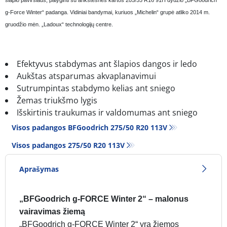
g-Force Winter“ padanga. Vidiniai bandymai, kuriuos „Michelin“ grupė atliko 2014 m.
gruodžio mėn. „Ladoux“ technologijų centre.
Efektyvus stabdymas ant šlapios dangos ir ledo
Aukštas atsparumas akvaplanavimui
Sutrumpintas stabdymo kelias ant sniego
Žemas triukšmo lygis
Išskirtinis traukumas ir valdomumas ant sniego
Visos padangos BFGoodrich 275/50 R20 113V
Visos padangos‎ 275/50 R20 113V
Aprašymas
„BFGoodrich g-FORCE Winter 2“ – malonus
vairavimas žiemą
„BFGoodrich g-FORCE Winter 2“ yra žiemos