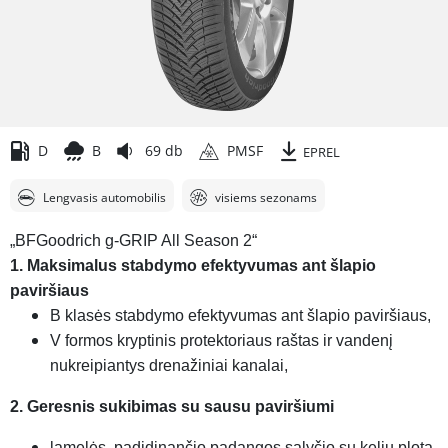
D
B
69 db
PMSF
EPREL
Lengvasis automobilis
visiems sezonams
„BFGoodrich g-GRIP All Season 2“
1. Maksimalus stabdymo efektyvumas ant šlapio
paviršiaus
B klasės stabdymo efektyvumas ant šlapio paviršiaus,
V formos kryptinis protektoriaus raštas ir vandenį
nukreipiantys drenažiniai kanalai,
2. Geresnis sukibimas su sausu paviršiumi
lamelės, padidinančio padangos sąlyčio su keliu plotą,