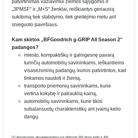
patvirtinimas važiavimui žiemos sąlygomis ir
„3PMSF“ ir „M+S“ ženklai, reiškiantys geriausią
sukibimą tiek stabdymo, tiek greitėjimo metu ant
snieguoto paviršiaus.
Kam skirtos „BFGoodrich g-GRIP All Season 2“
padangos?
miesto, kompaktiškų ir galingesnę pavarą
turinčių automobilių savininkams, ieškantiems
visasezoninių padangų, kurios patvirtintos, kad
tinkamos naudoti ir žiemą,
transporto priemonių savininkams, kurie
vertina kokybę ir patrauklią kainą,
automobilių savininkams, kurie tikisi
subalansuotų charakteristikų ant įvairių kelio
dangų.
[1] Atsparumas akvaplanavimui yra didesnis 8% tiesiu keliu ir 4%