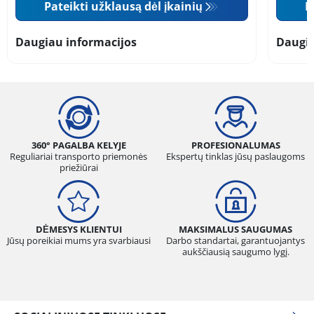
Pateikti užklausą dėl įkainių
P
Daugiau informacijos
Daugia
360° PAGALBA KELYJE
PROFESIONALUMAS
Reguliariai transporto priemonės
Ekspertų tinklas jūsų paslaugoms
priežiūrai
DĖMESYS KLIENTUI
MAKSIMALUS SAUGUMAS
Jūsų poreikiai mums yra svarbiausi
Darbo standartai, garantuojantys
aukščiausią saugumo lygį.