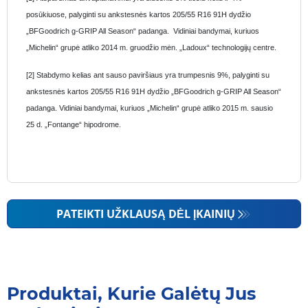
posūkiuose, palyginti su ankstesnės kartos 205/55 R16 91H dydžio
„BFGoodrich g-GRIP All Season“ padanga. Vidiniai bandymai, kuriuos
„Michelin“ grupė atliko 2014 m. gruodžio mėn. „Ladoux“ technologijų centre.
[2] Stabdymo kelias ant sauso paviršiaus yra trumpesnis 9%, palyginti su
ankstesnės kartos 205/55 R16 91H dydžio „BFGoodrich g-GRIP All Season“
padanga. Vidiniai bandymai, kuriuos „Michelin“ grupė atliko 2015 m. sausio
25 d. „Fontange“ hipodrome.
PATEIKTI UŽKLAUSĄ DĖL ĮKAINIŲ
Produktai, Kurie Galėtų Jus