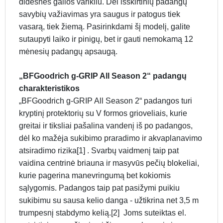
didesnės galios varikliu. Dėl išskirtinių padangų
savybių važiavimas yra saugus ir patogus tiek
vasarą, tiek žiemą. Pasirinkdami šį modelį, galite
sutaupyti laiko ir pinigų, bet ir gauti nemokamą 12
mėnesių padangų apsaugą.
„BFGoodrich g-GRIP All Season 2“ padangų
charakteristikos
„BFGoodrich g-GRIP All Season 2“ padangos turi
kryptinį protektorių su V formos grioveliais, kurie
greitai ir tiksliai pašalina vandenį iš po padangos,
dėl ko mažėja sukibimo praradimo ir akvaplanavimo
atsiradimo rizika[1] . Svarbų vaidmenį taip pat
vaidina centrinė briauna ir masyvūs pečių blokeliai,
kurie pagerina manevringumą bet kokiomis
sąlygomis. Padangos taip pat pasižymi puikiu
sukibimu su sausa kelio danga - užtikrina net 3,5 m
trumpesnį stabdymo kelią.[2] Joms suteiktas el.