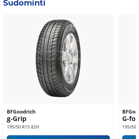
Sudominti
BFGoodrich
BFGoo
g-Grip
G-for
195/50 R15 82H
195/50 