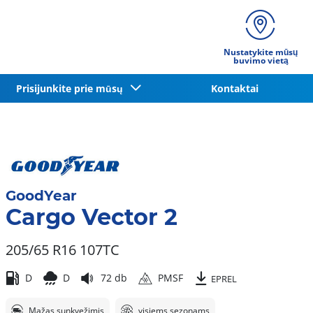
Nustatykite mūsų
buvimo vietą
Prisijunkite prie mūsų
Kontaktai
GoodYear
Cargo Vector 2
205/65 R16 107T
C
D
D
72 db
PMSF
EPREL
Mažas sunkvežimis
visiems sezonams