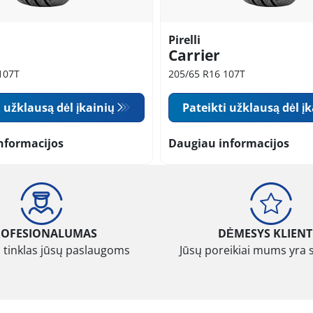
Pirelli
Carrier
107T
205/65 R16 107T
i užklausą dėl įkainių
Pateikti užklausą dėl į
nformacijos
Daugiau informacijos
ROFESIONALUMAS
DĖMESYS KLIENT
 tinklas jūsų paslaugoms
Jūsų poreikiai mums yra 