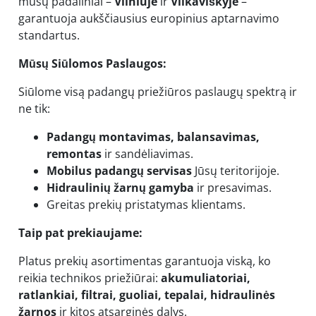
mūsų padaliniai –
Vilniuje
ir
Vilkaviškyje
–
garantuoja aukščiausius europinius aptarnavimo
standartus.
Mūsų Siūlomos Paslaugos:
Siūlome visą padangų priežiūros paslaugų spektrą ir
ne tik:
Padangų montavimas, balansavimas,
remontas
ir sandėliavimas.
Mobilus padangų servisas
Jūsų teritorijoje.
Hidraulinių žarnų gamyba
ir presavimas.
Greitas prekių pristatymas klientams.
Taip pat prekiaujame:
Platus prekių asortimentas garantuoja viską, ko
reikia technikos priežiūrai:
akumuliatoriai,
ratlankiai, filtrai, guoliai, tepalai, hidraulinės
žarnos
ir kitos atsarginės dalys.