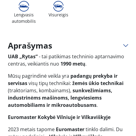
Lengvasis
Visureigis
automobilis
Aprašymas
UAB „Rytas“
- tai patikimas techninio aptarnavimo
centras, veikiantis nuo
1990 metų
.
Mūsų pagrindinė veikla yra
padangų prekyba ir
servisas
visų tipų technikai:
žemės ūkio technikai
(traktoriams, kombainams),
sunkvežimiams,
industrinėms mašinoms, lengviesiems
automobiliams ir mikroautobusams
.
Euromaster Kokybė Vilniuje ir Vilkaviškyje
2023 metais tapome
Euromaster
tinklo dalimi. Du