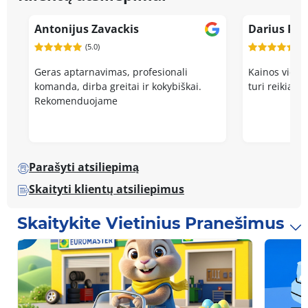
Antonijus Zavackis
Darius Pu
(5.0)
(5.
Geras aptarnavimas, profesionali
Kainos viduti
komanda, dirba greitai ir kokybiškai.
turi reikiamu
Rekomenduojame
Parašyti atsiliepimą
Skaityti klientų atsiliepimus
Skaitykite Vietinius Pranešimus