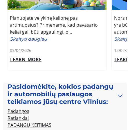
Planuojate velykinę kelionę pas
Nors nu
artimuosius? Primename, kad pavasario
yra būti
keliai gali būti apgaulingi, o...
automob
Skaityti daugiau
Skaity
03/04/2026
12/02/2
LEARN_MORE
LEAR
Pasidomėkite, kokios padangų
ir automobilių paslaugos
teikiamos jūsų centre Vilnius:
Padangos
Ratlankiai
PADANGŲ KEITIMAS