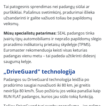
Tai patogesnis sprendimas nei padangų siūlai ar
purškikliai. Pašalinus svetimkūnį, pradurimai išlieka
užsandarinti ir galite važiuoti toliau be papildomų
veiksmų.
Mūsų specialistų patarimas:
SEAL padangos tinka
įvairių tipų automobiliams ir neprašo papildomų slėgio
praradimo indikatorių prietaisų skydelyje (TPMS).
Euromaster rekomenduoja keisti visas keturias
padangas vienu metu – tai padeda užtikrinti didesnį
saugumą kelyje.
„DriveGuard" technologija
Padangos su DriveGuard technologija leidžia po
pradūrimo saugiai nuvažiuoti iki 80 km, jei greitis
neviršija 80 km/h. Šiuo požiūriu jos veikia panašiai kaip
RUN FLAT padangos, kurios jau siūlo tokią funkciją.