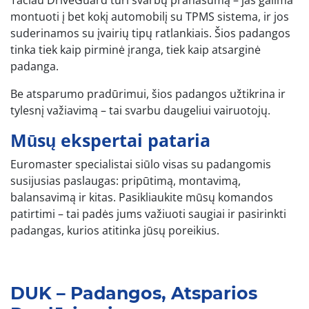
Tačiau DriveGuard turi svarbų pranašumą – jas galima
montuoti į bet kokį automobilį su TPMS sistema, ir jos
suderinamos su įvairių tipų ratlankiais. Šios padangos
tinka tiek kaip pirminė įranga, tiek kaip atsarginė
padanga.
Be atsparumo pradūrimui, šios padangos užtikrina ir
tylesnį važiavimą – tai svarbu daugeliui vairuotojų.
Mūsų ekspertai pataria
Euromaster specialistai siūlo visas su padangomis
susijusias paslaugas: pripūtimą, montavimą,
balansavimą ir kitas. Pasikliaukite mūsų komandos
patirtimi – tai padės jums važiuoti saugiai ir pasirinkti
padangas, kurios atitinka jūsų poreikius.
DUK – Padangos, Atsparios