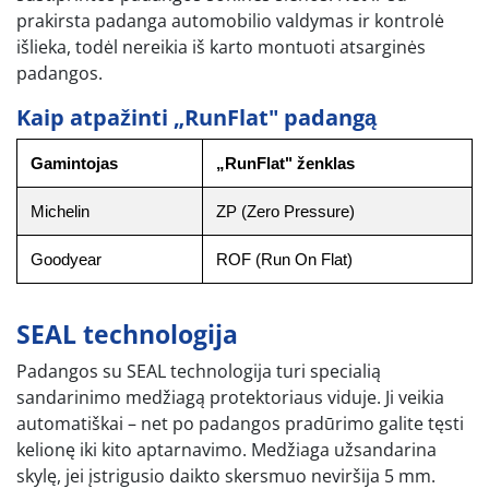
prakirsta padanga automobilio valdymas ir kontrolė
išlieka, todėl nereikia iš karto montuoti atsarginės
padangos.
Kaip atpažinti „RunFlat" padangą
Gamintojas
„RunFlat" ženklas
Michelin
ZP (Zero Pressure)
Goodyear
ROF (Run On Flat)
SEAL technologija
Padangos su SEAL technologija turi specialią
sandarinimo medžiagą protektoriaus viduje. Ji veikia
automatiškai – net po padangos pradūrimo galite tęsti
kelionę iki kito aptarnavimo. Medžiaga užsandarina
skylę, jei įstrigusio daikto skersmuo neviršija 5 mm.