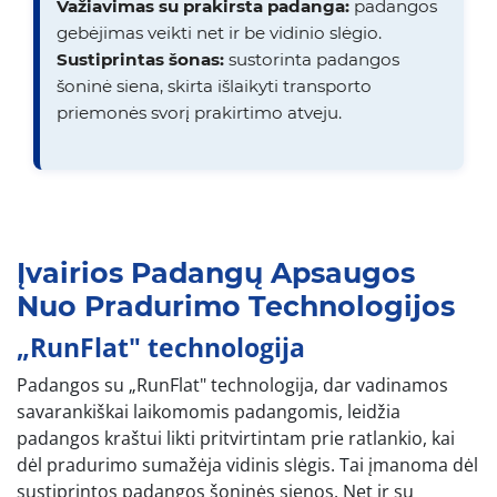
Važiavimas su prakirsta padanga:
padangos
gebėjimas veikti net ir be vidinio slėgio.
Sustiprintas šonas:
sustorinta padangos
šoninė siena, skirta išlaikyti transporto
priemonės svorį prakirtimo atveju.
Įvairios Padangų Apsaugos
Nuo Pradurimo Technologijos
„RunFlat" technologija
Padangos su „RunFlat" technologija, dar vadinamos
savarankiškai laikomomis padangomis, leidžia
padangos kraštui likti pritvirtintam prie ratlankio, kai
dėl pradurimo sumažėja vidinis slėgis. Tai įmanoma dėl
sustiprintos padangos šoninės sienos. Net ir su