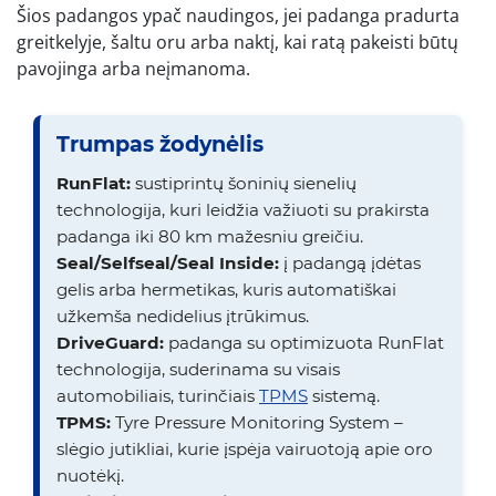
Šios padangos ypač naudingos, jei padanga pradurta
greitkelyje, šaltu oru arba naktį, kai ratą pakeisti būtų
pavojinga arba neįmanoma.
Trumpas žodynėlis
RunFlat:
sustiprintų šoninių sienelių
technologija, kuri leidžia važiuoti su prakirsta
padanga iki 80 km mažesniu greičiu.
Seal/Selfseal/Seal Inside:
į padangą įdėtas
gelis arba hermetikas, kuris automatiškai
užkemša nedidelius įtrūkimus.
DriveGuard:
padanga su optimizuota RunFlat
technologija, suderinama su visais
automobiliais, turinčiais
TPMS
sistemą.
TPMS:
Tyre Pressure Monitoring System –
slėgio jutikliai, kurie įspėja vairuotoją apie oro
nuotėkį.