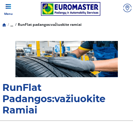
Menu
...
RunFlat padangos:važiuokite ramiai
RunFlat
Padangos:važiuokite
Ramiai