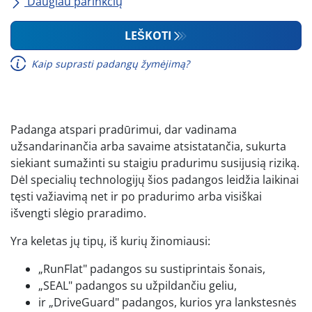
Daugiau parinkčių
Visi prekės ženklai
LEŠKOTI
Kaip suprasti padangų žymėjimą?
Transporto priemonės tipas
Padanga atspari pradūrimui, dar vadinama
Padanga sustiprintomis sienelėmis
užsandarinančia arba savaime atsistatančia, sukurta
siekiant sumažinti su staigiu pradurimu susijusią riziką.
Dėl specialių technologijų šios padangos leidžia laikinai
tęsti važiavimą net ir po pradurimo arba visiškai
išvengti slėgio praradimo.
Yra keletas jų tipų, iš kurių žinomiausi:
„RunFlat" padangos su sustiprintais šonais,
„SEAL" padangos su užpildančiu geliu,
ir „DriveGuard" padangos, kurios yra lankstesnės