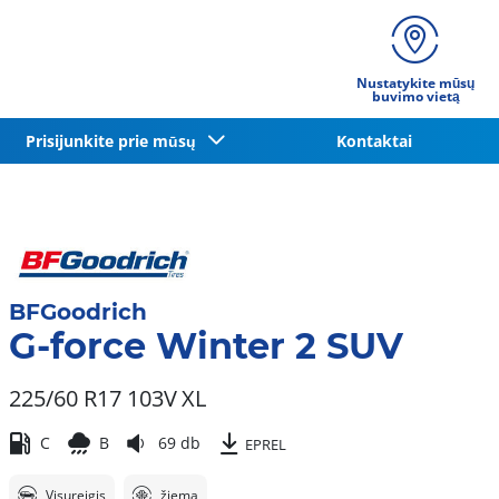
Nustatykite mūsų
buvimo vietą
Prisijunkite prie mūsų
Kontaktai
BFGoodrich
G-force Winter 2 SUV
225/60 R17 103V
XL
C
B
69 db
EPREL
Visureigis
žiema