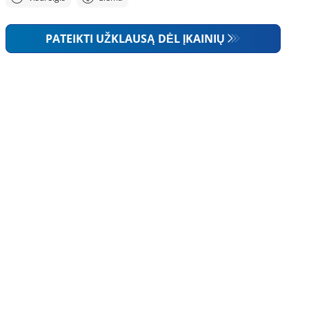
PATEIKTI UŽKLAUSĄ DĖL ĮKAINIŲ