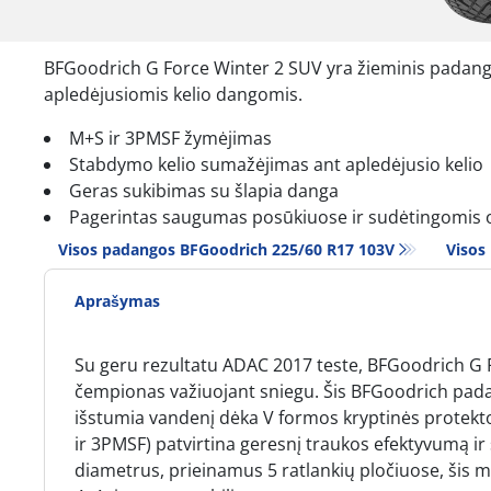
BFGoodrich G Force Winter 2 SUV yra žieminis padanga
apledėjusiomis kelio dangomis.
M+S ir 3PMSF žymėjimas
Stabdymo kelio sumažėjimas ant apledėjusio kelio
Geras sukibimas su šlapia danga
Pagerintas saugumas posūkiuose ir sudėtingomis 
Visos padangos BFGoodrich 225/60 R17 103V
Visos
Aprašymas
Su geru rezultatu ADAC 2017 teste, BFGoodrich G F
čempionas važiuojant sniegu. Šis BFGoodrich padan
išstumia vandenį dėka V formos kryptinės protekto
ir 3PMSF) patvirtina geresnį traukos efektyvumą ir
diametrus, prieinamus 5 ratlankių pločiuose, šis 