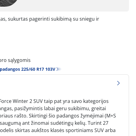
s, sukurtas pagerinti sukibimą su sniegu ir
oro sąlygomis
 padangos‎ 225/60 R17 103V
orce Winter 2 SUV taip pat yra savo kategorijos
gas, pasižymintis labai geru sukibimu, greitai
riaus rašto. Skirtingi šio padangos žymėjimai (M+S
 saugumą ant žinomai sudėtingų kelių. Turint 27
modelis skirtas aukštos klasės sportiniams SUV arba