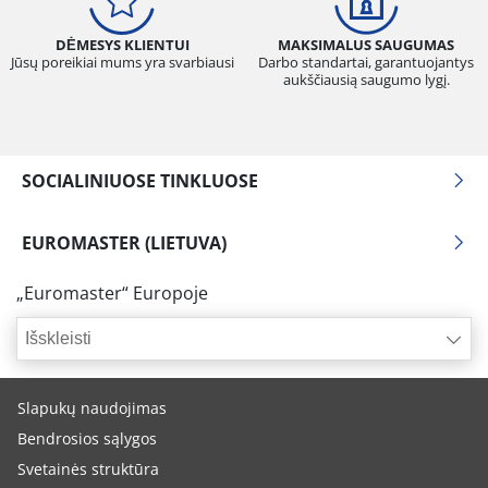
DĖMESYS KLIENTUI
MAKSIMALUS SAUGUMAS
Jūsų poreikiai mums yra svarbiausi
Darbo standartai, garantuojantys
aukščiausią saugumo lygį.
SOCIALINIUOSE TINKLUOSE
EUROMASTER (LIETUVA)
„Euromaster“ Europoje
Išskleisti
Slapukų naudojimas
Bendrosios sąlygos
Svetainės struktūra