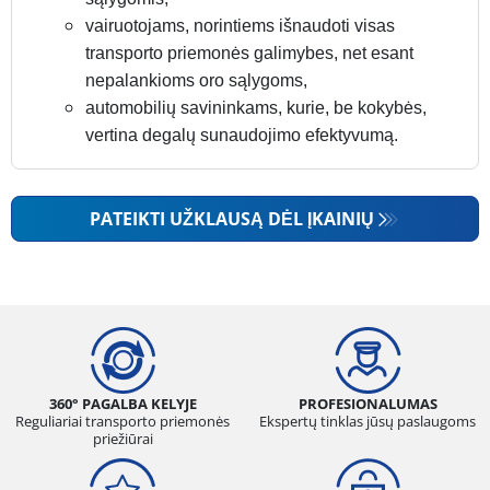
vairuotojams, norintiems išnaudoti visas
transporto priemonės galimybes, net esant
nepalankioms oro sąlygoms,
automobilių savininkams, kurie, be kokybės,
vertina degalų sunaudojimo efektyvumą.
PATEIKTI UŽKLAUSĄ DĖL ĮKAINIŲ
360° PAGALBA KELYJE
PROFESIONALUMAS
Reguliariai transporto priemonės
Ekspertų tinklas jūsų paslaugoms
priežiūrai