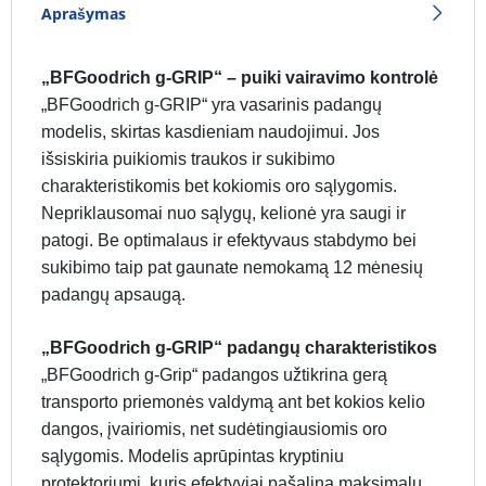
Aprašymas
„BFGoodrich g-GRIP“ – puiki vairavimo kontrolė
„BFGoodrich g-GRIP“ yra vasarinis padangų
modelis, skirtas kasdieniam naudojimui. Jos
išsiskiria puikiomis traukos ir sukibimo
charakteristikomis bet kokiomis oro sąlygomis.
Nepriklausomai nuo sąlygų, kelionė yra saugi ir
patogi. Be optimalaus ir efektyvaus stabdymo bei
sukibimo taip pat gaunate nemokamą 12 mėnesių
padangų apsaugą.
„BFGoodrich g-GRIP“ padangų charakteristikos
„BFGoodrich g-Grip“ padangos užtikrina gerą
transporto priemonės valdymą ant bet kokios kelio
dangos, įvairiomis, net sudėtingiausiomis oro
sąlygomis. Modelis aprūpintas kryptiniu
protektoriumi, kuris efektyviai pašalina maksimalų