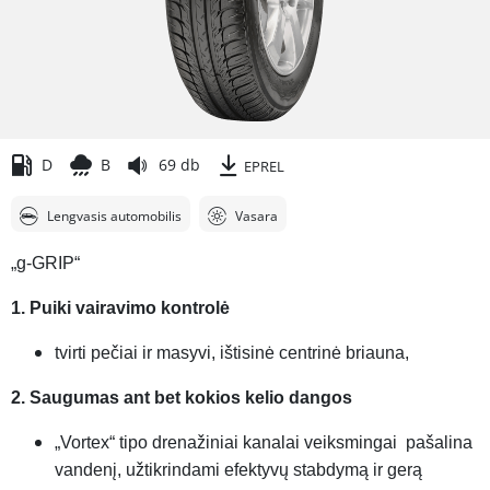
D
B
69 db
EPREL
Lengvasis automobilis
Vasara
„g-GRIP“
1. Puiki vairavimo kontrolė
tvirti pečiai ir masyvi, ištisinė centrinė briauna,
2. Saugumas ant bet kokios kelio dangos
„Vortex“ tipo drenažiniai kanalai veiksmingai pašalina
vandenį, užtikrindami efektyvų stabdymą ir gerą