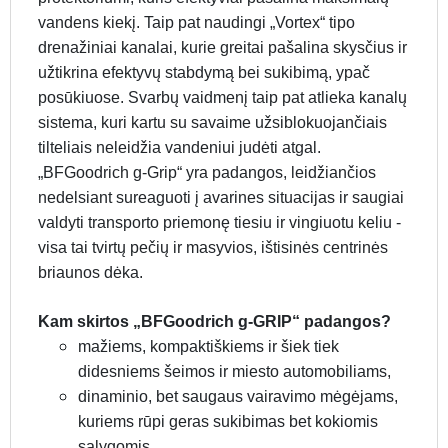
vandens kiekį. Taip pat naudingi „Vortex“ tipo
drenažiniai kanalai, kurie greitai pašalina skysčius ir
užtikrina efektyvų stabdymą bei sukibimą, ypač
posūkiuose. Svarbų vaidmenį taip pat atlieka kanalų
sistema, kuri kartu su savaime užsiblokuojančiais
tilteliais neleidžia vandeniui judėti atgal.
„BFGoodrich g-Grip“ yra padangos, leidžiančios
nedelsiant sureaguoti į avarines situacijas ir saugiai
valdyti transporto priemonę tiesiu ir vingiuotu keliu -
visa tai tvirtų pečių ir masyvios, ištisinės centrinės
briaunos dėka.
Kam skirtos „BFGoodrich g-GRIP“ padangos?
mažiems, kompaktiškiems ir šiek tiek
didesniems šeimos ir miesto automobiliams,
dinaminio, bet saugaus vairavimo mėgėjams,
kuriems rūpi geras sukibimas bet kokiomis
sąlygomis,