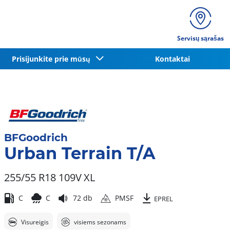
Servisų sąrašas
Prisijunkite prie mūsų
Kontaktai
BFGoodrich
Urban Terrain T/A
255/55 R18 109V
XL
C
C
72 db
PMSF
EPREL
Visureigis
visiems sezonams