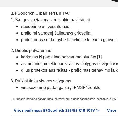
„BFGoodrich Urban Terrain T/A“
1. Saugus važiavimas bet kokiu paviršiumi
naudojimo universalumas,
prailginti vandenį šalinantys grioveliai,
protektorius su daugybe lamelių ir skersinių grioveli
2. Didelis patvarumas
karkasas iš padidinto patvarumo pluošto [1],
asimetrinis protektoriaus raštas - tolygus dėvėjimasi
gilus protektoriaus raštas - prailgintas tarnavimo laik
3. Puikiai tinka visoms sąlygoms
visasezoninė padanga su „3PMSF“ ženklu.
[1] Didesnis karkaso patvarumas, palyginti su „g-grip“ padangomis, remiantis 205/7
Visos padangos BFGoodrich 255/55 R18 109V
Visos