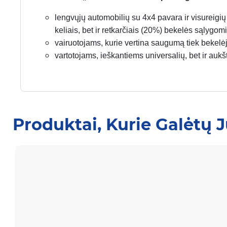
lengvųjų automobilių su 4x4 pavara ir visureigi
keliais, bet ir retkarčiais (20%) bekelės sąlygomi
vairuotojams, kurie vertina saugumą tiek bekelėje
vartotojams, ieškantiems universalių, bet ir auk
Produktai, Kurie Galėtų 