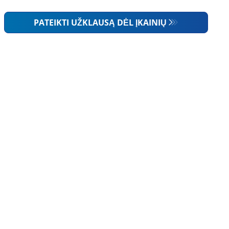
PATEIKTI UŽKLAUSĄ DĖL ĮKAINIŲ