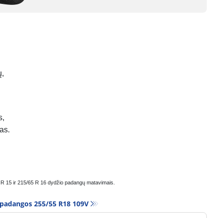
ų,
s,
as.
- R 15 ir 215/65 R 16 dydžio padangų matavimais.
 padangos‎ 255/55 R18 109V