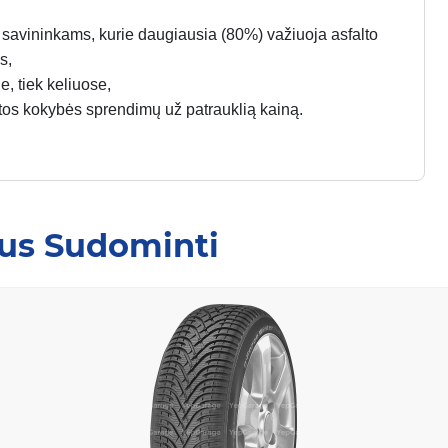
ų savininkams, kurie daugiausia (80%) važiuoja asfalto
s,
, tiek keliuose,
štos kokybės sprendimų už patrauklią kainą.
Jus Sudominti