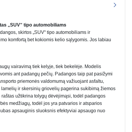
tas „SUV“ tipo automobiliams
angos, skirtos „SUV“ tipo automobiliams ir
imo komfortą bet kokiomis kelio sąlygomis. Jos labiau
gų vairavimą tiek kelyje, tiek bekelėje. Modelis
jovomis ant padangų pečių. Padangos taip pat pasižymi
transporto priemonės valdomumą važiuojant asfaltu,
 lamelių ir skersinių griovelių pagerina sukibimą žiemos
s raštas užtikrina tolygų dėvėjimąsi, todėl padangos
ės medžiagų, todėl jos yra patvarios ir atsparios
rigubas apsauginis sluoksnis efektyviai apsaugo nuo