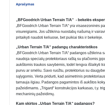
Aprašymas
„BFGoodrich Urban Terrain T/A“ - bekelės eksper
„BFGoodrich Urban Terrain T/A“ yra visasezoninės pad
visureigiams. Jos užtikrina nuostabų našumą ir vairav
pritaikyti naudoti keliuose, bet puikiai tiks ir bekelėje.
„Urban Terrain T/A“ padangų charakteristikos
„BFGoodrich Urban Terrain T/A“ padangos užtikrina sau
naudoja specialų protektoriaus raštą su plačiomis įp
aukštomis traukos savybėmis, todėl lengva išlaikyti 
purvu ar smėliu. Savo ruožtu, protektorius su daugybe
sąlygomis. Verta pridurti, kad asimetrinis protektoriau
tarnauja ilgiau. Padangos pagamintos iš aukštos kokyb
pažeidimams. „Trigard“ konstrukcijos karkasas, t.y. t
mechaninių pažeidimų.
Kam skirtos „Urban Terrain T/A“ padangos?