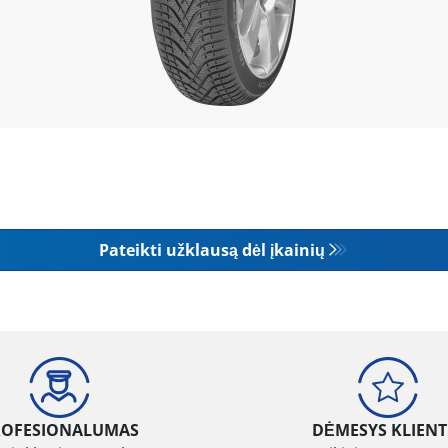
Pateikti užklausą dėl įkainių
ROFESIONALUMAS
DĖMESYS KLIENT