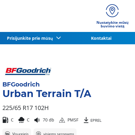
Nustatykite mūsų
buvimo vietą
Prisijunkite prie mūsų
Kontaktai
BFGoodrich
Urban Terrain T/A
225/65 R17 102H
C
C
70 db
PMSF
EPREL
Visureigis
visiems sezonams