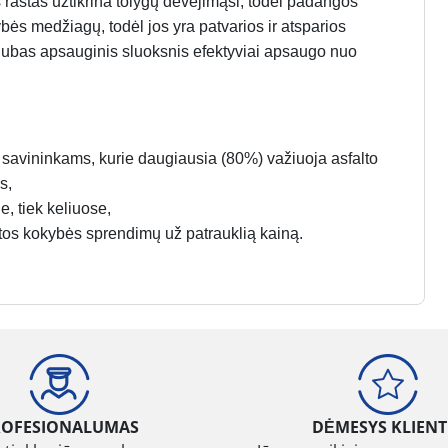
s raštas užtikrina tolygų dėvėjimąsi, todėl padangos
ės medžiagų, todėl jos yra patvarios ir atsparios
rigubas apsauginis sluoksnis efektyviai apsaugo nuo
ų savininkams, kurie daugiausia (80%) važiuoja asfalto
s,
, tiek keliuose,
štos kokybės sprendimų už patrauklią kainą.
ROFESIONALUMAS
DĖMESYS KLIENT