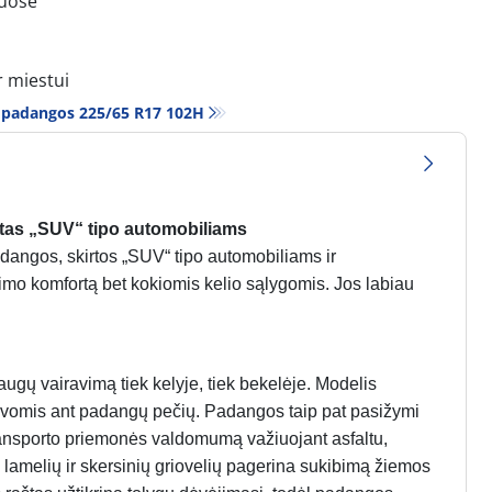
iuose
r miestui
 padangos‎ 225/65 R17 102H
tas „SUV“ tipo automobiliams
angos, skirtos „SUV“ tipo automobiliams ir
imo komfortą bet kokiomis kelio sąlygomis. Jos labiau
gų vairavimą tiek kelyje, tiek bekelėje. Modelis
jovomis ant padangų pečių. Padangos taip pat pasižymi
transporto priemonės valdomumą važiuojant asfaltu,
 lamelių ir skersinių griovelių pagerina sukibimą žiemos