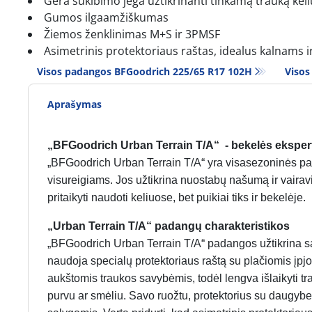
Gera sukibimo jėga užtikrinanti tinkamą trauką kel
Gumos ilgaamžiškumas
Žiemos ženklinimas M+S ir 3PMSF
Asimetrinis protektoriaus raštas, idealus kalnams i
Visos padangos BFGoodrich 225/65 R17 102H
Visos
Aprašymas
„BFGoodrich Urban Terrain T/A“ - bekelės eksper
„BFGoodrich Urban Terrain T/A“ yra visasezoninės pad
visureigiams. Jos užtikrina nuostabų našumą ir vairav
pritaikyti naudoti keliuose, bet puikiai tiks ir bekelėje.
„Urban Terrain T/A“ padangų charakteristikos
„BFGoodrich Urban Terrain T/A“ padangos užtikrina sau
naudoja specialų protektoriaus raštą su plačiomis įp
aukštomis traukos savybėmis, todėl lengva išlaikyti 
purvu ar smėliu. Savo ruožtu, protektorius su daugybe