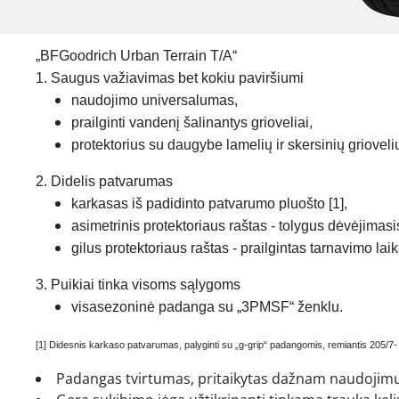
„BFGoodrich Urban Terrain T/A“
1. Saugus važiavimas bet kokiu paviršiumi
naudojimo universalumas,
prailginti vandenį šalinantys grioveliai,
protektorius su daugybe lamelių ir skersinių grioveli
2. Didelis patvarumas
karkasas iš padidinto patvarumo pluošto [1],
asimetrinis protektoriaus raštas - tolygus dėvėjimasi
gilus protektoriaus raštas - prailgintas tarnavimo laik
3. Puikiai tinka visoms sąlygoms
visasezoninė padanga su „3PMSF“ ženklu.
[1] Didesnis karkaso patvarumas, palyginti su „g-grip“ padangomis, remiantis 205/7
Padangas tvirtumas, pritaikytas dažnam naudojimu