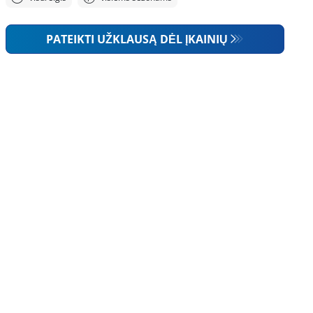
PATEIKTI UŽKLAUSĄ DĖL ĮKAINIŲ