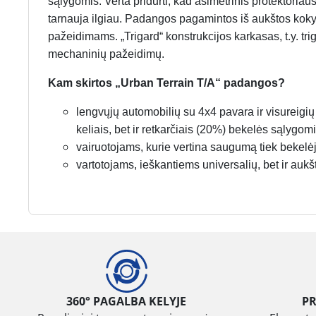
sąlygomis. Verta pridurti, kad asimetrinis protektoriau
tarnauja ilgiau. Padangos pagamintos iš aukštos kokyb
pažeidimams. „Trigard“ konstrukcijos karkasas, t.y. t
mechaninių pažeidimų.
Kam skirtos „Urban Terrain T/A“ padangos?
lengvųjų automobilių su 4x4 pavara ir visureigi
keliais, bet ir retkarčiais (20%) bekelės sąlygomi
vairuotojams, kurie vertina saugumą tiek bekelėje
vartotojams, ieškantiems universalių, bet ir auk
360° PAGALBA KELYJE
P