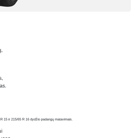
ų,
s,
as.
- R 15 ir 215/65 R 16 dydžio padangų matavimais.
i