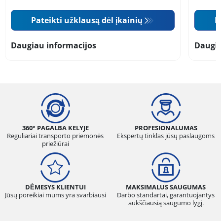
Pateikti užklausą dėl įkainių
P
Daugiau informacijos
Daugia
360° PAGALBA KELYJE
PROFESIONALUMAS
Reguliariai transporto priemonės
Ekspertų tinklas jūsų paslaugoms
priežiūrai
DĖMESYS KLIENTUI
MAKSIMALUS SAUGUMAS
Jūsų poreikiai mums yra svarbiausi
Darbo standartai, garantuojantys
aukščiausią saugumo lygį.