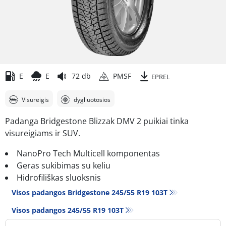
E
E
72 db
PMSF
EPREL
Visureigis
dygliuotosios
Padanga Bridgestone Blizzak DMV 2 puikiai tinka
visureigiams ir SUV.
NanoPro Tech Multicell komponentas
Geras sukibimas su keliu
Hidrofiliškas sluoksnis
Visos padangos Bridgestone 245/55 R19 103T
Visos padangos‎ 245/55 R19 103T