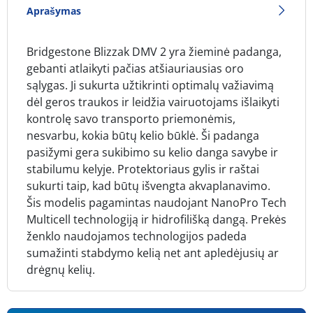
Aprašymas
Bridgestone Blizzak DMV 2 yra žieminė padanga,
gebanti atlaikyti pačias atšiauriausias oro
sąlygas. Ji sukurta užtikrinti optimalų važiavimą
dėl geros traukos ir leidžia vairuotojams išlaikyti
kontrolę savo transporto priemonėmis,
nesvarbu, kokia būtų kelio būklė. Ši padanga
pasižymi gera sukibimo su kelio danga savybe ir
stabilumu kelyje. Protektoriaus gylis ir raštai
sukurti taip, kad būtų išvengta akvaplanavimo.
Šis modelis pagamintas naudojant NanoPro Tech
Multicell technologiją ir hidrofilišką dangą. Prekės
ženklo naudojamos technologijos padeda
sumažinti stabdymo kelią net ant apledėjusių ar
drėgnų kelių.