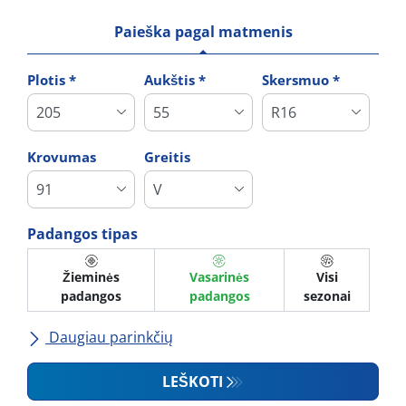
Paieška pagal matmenis
Plotis *
Aukštis *
Skersmuo *
Krovumas
Greitis
Padangos tipas
Žieminės
Vasarinės
Visi
padangos
padangos
sezonai
Daugiau parinkčių
Visi prekės ženklai
LEŠKOTI