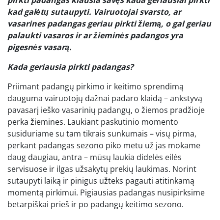
pirkti padangas klausia savęs kada geriausiai pirkti
kad galėtų sutaupyti. Vairuotojai svarsto, ar
vasarines padangas geriau pirkti žiemą, o gal geriau
palaukti vasaros ir
ar žieminės padangos yra
pigesnės vasarą.
Kada geriausia pirkti padangas?
Priimant padangų pirkimo ir keitimo sprendimą
dauguma vairuotojų dažnai padaro klaidą – ankstyvą
pavasarį ieško vasarinių padangų, o žiemos pradžioje
perka žiemines. Laukiant paskutinio momento
susiduriame su tam tikrais sunkumais – visų pirma,
perkant padangas sezono piko metu už jas mokame
daug daugiau, antra – mūsų laukia didelės eilės
servisuose ir ilgas užsakytų prekių laukimas. Norint
sutaupyti laiką ir pinigus užteks pagauti atitinkamą
momentą pirkimui. Pigiausias padangas nusipirksime
betarpiškai prieš ir po padangų keitimo sezono.