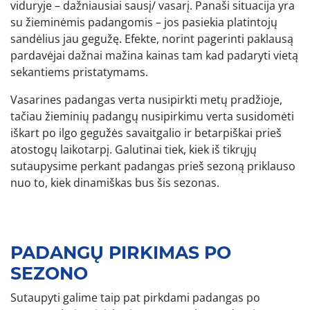
viduryje – dažniausiai sausį/ vasarį. Panaši situacija yra
su žieminėmis padangomis – jos pasiekia platintojų
sandėlius jau gegužę. Efekte, norint pagerinti paklausą
pardavėjai dažnai mažina kainas tam kad padaryti vietą
sekantiems pristatymams.
Vasarines padangas verta nusipirkti metų pradžioje,
tačiau žieminių padangų nusipirkimu verta susidomėti
iškart po ilgo gegužės savaitgalio ir betarpiškai prieš
atostogų laikotarpį. Galutinai tiek, kiek iš tikrųjų
sutaupysime perkant padangas prieš sezoną priklauso
nuo to, kiek dinamiškas bus šis sezonas.
PADANGŲ PIRKIMAS PO
SEZONO
Sutaupyti galime taip pat pirkdami padangas po