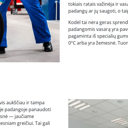
tokiais ratais važinėja ir va
padangų ar jų saugoti, o tai
Kodėl tai nėra geras sprend
padangomis vasarą yra pavo
pagaminta iš specialių gumų 
0°C arba yra žemesnė. Tuom
vis aukščiau ir tampa
ėje padangoje panaudoti
esnė — jaučiame
sniam greičiui. Tai gali