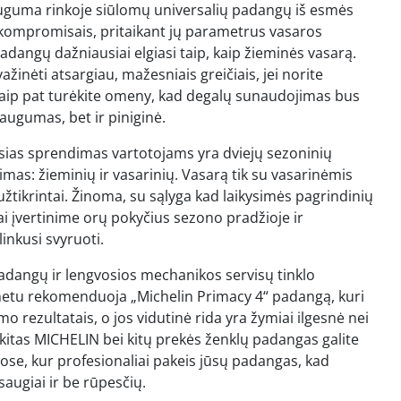
uguma rinkoje siūlomų universalių padangų iš esmės
 kompromisais, pritaikant jų parametrus vasaros
angų dažniausiai elgiasi taip, kaip žieminės vasarą.
važinėti atsargiau, mažesniais greičiais, jei norite
. Taip pat turėkite omeny, kad degalų sunaudojimas bus
saugumas, bet ir piniginė.
sias sprendimas vartotojams yra dviejų sezoninių
s: žieminių ir vasarinių. Vasarą tik su vasarinėmis
žtikrintai. Žinoma, su sąlyga kad laikysimės pagrindinių
i įvertinime orų pokyčius sezono pradžioje ir
inkusi svyruoti.
ngų ir lengvosios mechanikos servisų tinklo
etu rekomenduoja „Michelin Primacy 4“ padangą, kuri
mo rezultatais, o jos vidutinė rida yra žymiai ilgesnė nei
kitas MICHELIN bei kitų prekės ženklų padangas galite
se, kur profesionaliai pakeis jūsų padangas, kad
augiai ir be rūpesčių.