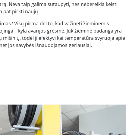
sarą. Neva taip galima sutaupyti, nes nebereikia keisti
p pat pirkti naujų.
imas? Visų pirma dėl to, kad važinėti žieminėmis
jinga – kyla avarijos grėsmė. Juk žieminė padanga yra
mišinių, todėl ji efektyvi kai temperatūra svyruoja apie
et jos savybės išnaudojamos geriausiai.