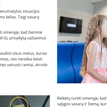
.
 nenumatytos situacijos
mo kelias. Taigi vasarą
ėti omenyje, kad žieminė
+S), pritaikytą važiavimui
naudoti visus metus, kurias
mas, nes nereikia keisti
tęs vairuoti ramiai, atrodo
Reikėtų turėti omenyje, kad
sąlygos vasarą ir žiemą, kur