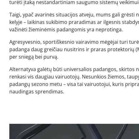
turėti įtaką nestandartiniam saugumo sistemų veikimui
Taigi, ypač avarinės situacijos atveju, mums gali grėsti
kelyje – laikinas sukibimo praradimas ar ilgesnis stabdy
važinėti žieminėmis padangomis yra neprotinga.
Agresyvesnio, sportiškesnio vairavimo mėgėjai turi tur
padanga daug greičiau nusitrins ir praras protektorių (M
per sniegą bei purvą.
Alternatyva galėtų būti universalios padangos, skirtos 
renkasi vis daugiau vairuotojų. Nesunkios žiemos, taupy
padangų sezono metu – visa tai vairuotojui, kuris pripra
naudingas sprendimas.