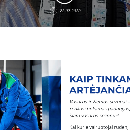
22.07.2020
KAIP TINKA
ARTĖJANČI
Vasaros ir žiemos sezonai – 
renkasi tinkamas padangas,
šiam vasaros sezonui?
Kai kurie vairuotojai ruden