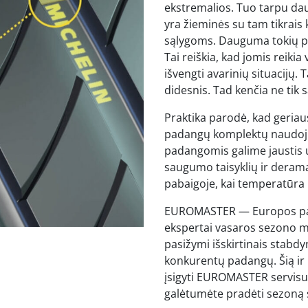
ekstremalios. Tuo tarpu da
yra žieminės su tam tikrais
sąlygoms. Dauguma tokių pad
Tai reiškia, kad jomis reikia 
išvengti avarinių situacijų
didesnis. Tad kenčia ne tik 
Praktika parodė, kad geriau
padangų komplektų naudojima
padangomis galime jaustis u
saugumo taisyklių ir derama
pabaigoje, kai temperatūra l
EUROMASTER — Europos pada
ekspertai vasaros sezono m
pasižymi išskirtinais stabdy
konkurentų padangų. Šią ir 
įsigyti EUROMASTER servisuo
galėtumėte pradėti sezoną s