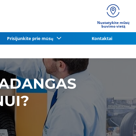
Nustatykite mūsų
buvimo vietą
Prisijunkite prie mūsų
Kontaktai
 PADANGAS
UI?