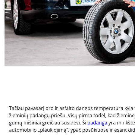
Tačiau pavasarį oro ir asfalto dangos temperatūra kyla 
žieminių padangų priešu. Visų pirma todėl, kad žiemin
gumų mišiniai greičiau susidėvi. Ši
padanga
yra minkšt
automobilio „plaukiojimą“, ypač posūkiuose ir esant dide