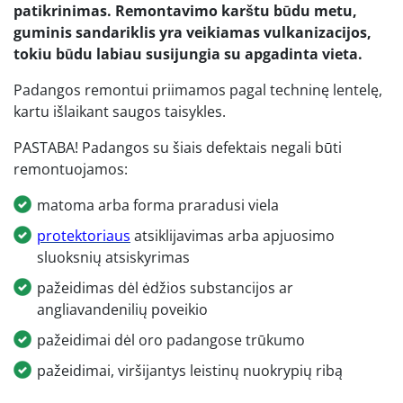
patikrinimas. Remontavimo karštu būdu metu,
guminis sandariklis yra veikiamas vulkanizacijos,
tokiu būdu labiau susijungia su apgadinta vieta.
Padangos remontui priimamos pagal techninę lentelę,
kartu išlaikant saugos taisykles.
PASTABA! Padangos su šiais defektais negali būti
remontuojamos:
matoma arba forma praradusi viela
protektoriaus
atsiklijavimas arba apjuosimo
sluoksnių atsiskyrimas
pažeidimas dėl ėdžios substancijos ar
angliavandenilių poveikio
pažeidimai dėl oro padangose trūkumo
pažeidimai, viršijantys leistinų nuokrypių ribą