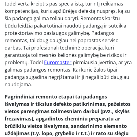
todėl verta kreiptis pas specialistą, turintį reikiamas
kompetencijas, kuris apžiūrėjęs defektą nuspręs, ką su
šia padanga galima toliau daryti. Remontas karštu
būdu leidžia pakartotinai naudoti padangą ir suteikia
protektoriavimo paslaugos galimybę. Padangos
remontas, tai daug daugiau nei paprastas serviso
darbas. Tai profesionali techninė operacija, kuri
garantuoja tolimesnės kelionės galimybę be rizikos ir
problemų. Todėl
Euromaster
pirmiausia įvertina, ar yra
galimas padangos remontas. Kai kurie žalos tipai
padangą sugadina negrįžtamai ir ji negali būti daugiau
naudojama.
Pagrindiniai remonto etapai tai padangos
išvalymas ir tikslus defekto patikrinimas, pažeistos
vietos parengimas tolimesniam darbui (pvz., skylės
frezavimas), apgadintos cheminiu preparatu ar
brūžikliu vietos išvalymas, sandarinimo elemento
uždėjimas (t.y. lopo, grybelio ir t.t.) ir rato su slėgiu