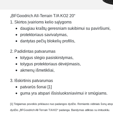
„BFGoodrich All-Terrain T/A KO2 20“
1. Skirtos įvairioms kelio sąlygoms
daugiau kraštų geresniam sukibimui su paviršiumi,
protektoriaus savivalymas,
dantytas pečių blokelių profilis,
2. Padidintas patvarumas
tolygus slėgio pasiskirstymas,
tolygus protektoriaus dėvėjimasis,
akmenų išmetikliai,
3. Išskirtinis patvarumas
patvarūs šonai [1]
guma yra atspari išsisluoksniavimui ir smūgiams.
[1] Teigiamas poveikis priklauso nuo padangos dydžio. Remiantis vidiniais šonų at
dydžio „BFGoodrich All-Terrain T/A KO“ padanga. Bandymas atliktas su imituokliu.