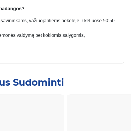
“ padangos?
ų savininkams, važiuojantiems bekelėje ir keliuose 50:50
priemonės valdymą bet kokiomis sąlygomis,
Jus Sudominti