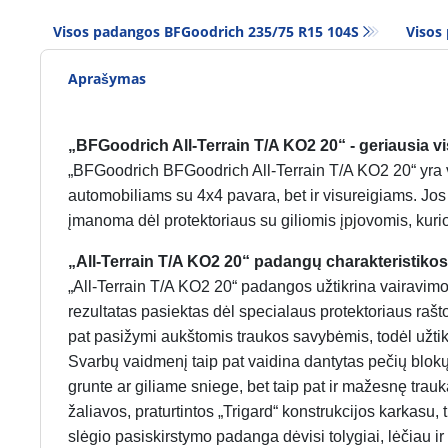
Visos padangos BFGoodrich 235/75 R15 104S
Visos
Aprašymas
„BFGoodrich All-Terrain T/A KO2 20“ - geriausia v
„BFGoodrich BFGoodrich All-Terrain T/A KO2 20“ yra 
automobiliams su 4x4 pavara, bet ir visureigiams. Jos g
įmanoma dėl protektoriaus su giliomis įpjovomis, kurio
„All-Terrain T/A KO2 20“ padangų charakteristikos
„All-Terrain T/A KO2 20“ padangos užtikrina vairavimo k
rezultatas pasiektas dėl specialaus protektoriaus raš
pat pasižymi aukštomis traukos savybėmis, todėl užtikri
Svarbų vaidmenį taip pat vaidina dantytas pečių blok
grunte ar giliame sniege, bet taip pat ir mažesnę tr
žaliavos, praturtintos „Trigard“ konstrukcijos karkasu, 
slėgio pasiskirstymo padanga dėvisi tolygiai, lėčiau ir