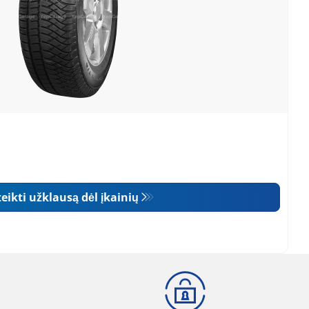
eikti užklausą dėl įkainių