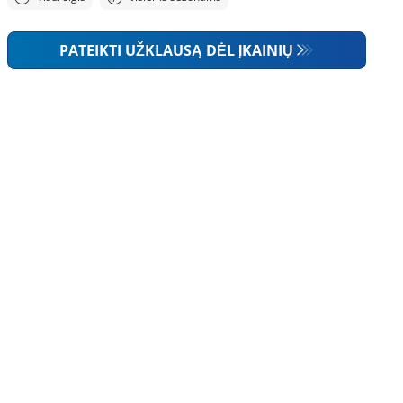
PATEIKTI UŽKLAUSĄ DĖL ĮKAINIŲ