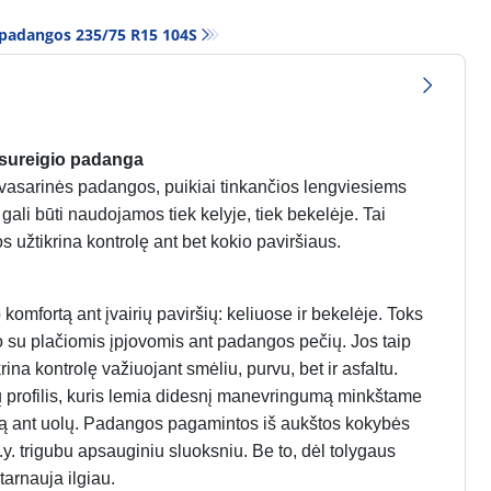
 padangos‎ 235/75 R15 104S
isureigio padanga
vasarinės padangos, puikiai tinkančios lengviesiems
ali būti naudojamos tiek kelyje, tiek bekelėje. Tai
s užtikrina kontrolę ant bet kokio paviršiaus.
omfortą ant įvairių paviršių: keliuose ir bekelėje. Toks
to su plačiomis įpjovomis ant padangos pečių. Jos taip
na kontrolę važiuojant smėliu, purvu, bet ir asfaltu.
ų profilis, kuris lemia didesnį manevringumą minkštame
auką ant uolų. Padangos pagamintos iš aukštos kokybės
t.y. trigubu apsauginiu sluoksniu. Be to, dėl tolygaus
 tarnauja ilgiau.