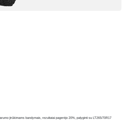
sparumo įtrūkimams bandymais, rezultatai pagerėjo 20%, palyginti su LT265/70R17