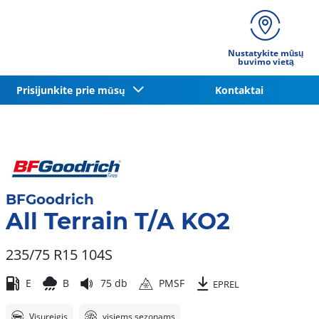
Nustatykite mūsų
buvimo vietą
Prisijunkite prie mūsų
Kontaktai
BFGoodrich
All Terrain T/A KO2
235/75 R15 104S
E
B
75 db
PMSF
EPREL
Visureigis
visiems sezonams