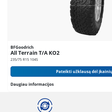
BFGoodrich
All Terrain T/A KO2
235/75 R15 104S
Pateikti užklausą dėl įkaini
Daugiau informacijos