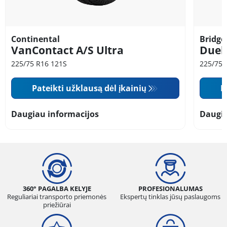
Continental
Bridge
VanContact A/S Ultra
Duele
225/75 R16 121S
225/75 
Pateikti užklausą dėl įkainių
P
Daugiau informacijos
Daugia
360° PAGALBA KELYJE
PROFESIONALUMAS
Reguliariai transporto priemonės
Ekspertų tinklas jūsų paslaugoms
priežiūrai