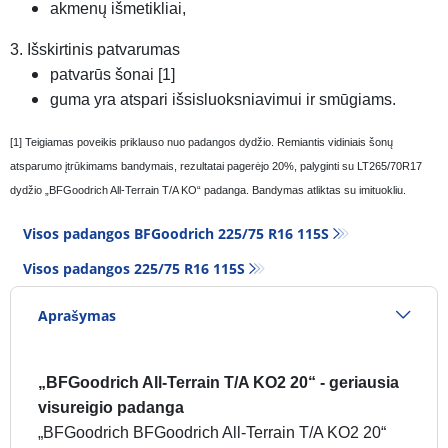
akmenų išmetikliai,
3. Išskirtinis patvarumas
patvarūs šonai [1]
guma yra atspari išsisluoksniavimui ir smūgiams.
[1] Teigiamas poveikis priklauso nuo padangos dydžio. Remiantis vidiniais šonų
atsparumo įtrūkimams bandymais, rezultatai pagerėjo 20%, palyginti su LT265/70R17
dydžio „BFGoodrich All-Terrain T/A KO“ padanga. Bandymas atliktas su imituokliu.
Visos padangos BFGoodrich 225/75 R16 115S
Visos padangos‎ 225/75 R16 115S
Aprašymas
„BFGoodrich All-Terrain T/A KO2 20“ - geriausia
visureigio padanga
„BFGoodrich BFGoodrich All-Terrain T/A KO2 20“