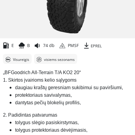
E
B
74 db
PMSF
EPREL
Visureigis
visiems sezonams
„BFGoodrich All-Terrain T/A KO2 20“
1. Skirtos įvairioms kelio sąlygoms
daugiau kraštų geresniam sukibimui su paviršiumi,
protektoriaus savivalymas,
dantytas pečių blokelių profilis,
2. Padidintas patvarumas
tolygus slėgio pasiskirstymas,
tolygus protektoriaus dėvėjimasis,