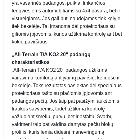
yra vasarinės padangos, puikiai tinkančios
lengviesiems automobiliams su 4x4 pavara, bet ir
visureigiams. Jos gali būti naudojamos tiek kelyje,
tiek bekelėje. Tai įmanoma dėl protektoriaus su
giliomis įpjovomis, kurios užtikrina kontrolę ant bet
kokio paviršiaus.
„All-Terrain T/A KO2 20“ padangų
charakteristikos
„All-Terrain T/A KO2 20“ padangos užtikrina
vairavimo komfortą ant įvairių paviršių: keliuose ir
bekelėje. Toks rezultatas pasiektas dėl specialaus
protektoriaus rašto su plačiomis įpjovomis ant
padangos pečių. Jos taip pat pasižymi aukštomis
traukos savybėmis, todėl užtikrina kontrolę
važiuojant smėliu, purvu, bet ir asfaltu. Svarbų
vaidmenį taip pat vaidina dantytas pečių blokų
profilis, kuris lemia didesnį manevringumą