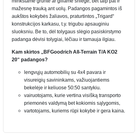
minkštame grunte ar giliame sniege, bet taip pat ir
mažesnę trauką ant uolų. Padangos pagamintos iš
aukštos kokybės žaliavos, praturtintos „Trigard“
konstrukcijos karkasu, t.y. trigubu apsauginiu
sluoksniu. Be to, dėl tolygaus slėgio pasiskirstymo
padanga dėvisi tolygiai, lėčiau ir tarnauja ilgiau.
Kam skirtos „BFGoodrich All-Terrain T/A KO2
20“ padangos?
lengvųjų automobilių su 4x4 pavara ir
visureigių savininkams, važiuojantiems
bekelėje ir keliuose 50:50 santykiu.
vairuotojams, kurie vertina visišką transporto
priemonės valdymą bet kokiomis sąlygomis,
vartotojams, kuriems rūpi kokybė ir gera kaina.