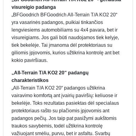
visureigio padanga
„BFGoodrich BFGoodrich All-Terrain T/A KO2 20“
yra vasarinės padangos, puikiai tinkančios
lengviesiems automobiliams su 4x4 pavara, bet ir
visureigiams. Jos gali būti naudojamos tiek kelyje,
tiek bekelėje. Tai įmanoma dėl protektoriaus su
giliomis įpjovomis, kurios užtikrina kontrolę ant bet
kokio paviršiaus.
„All-Terrain T/A KO2 20“ padangų
charakteristikos
„All-Terrain T/A KO2 20“ padangos užtikrina
vairavimo komfortą ant įvairių paviršių: keliuose ir
bekelėje. Toks rezultatas pasiektas dėl specialaus
protektoriaus rašto su plačiomis įpjovomis ant
padangos pečių. Jos taip pat pasižymi aukštomis
traukos savybėmis, todėl užtikrina kontrolę
važiuojant smėliu, purvu, bet ir asfaltu. Svarbų