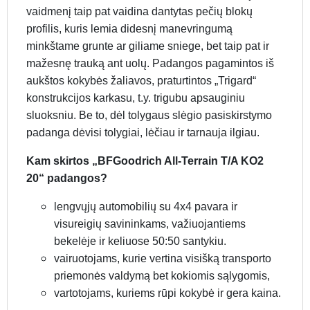
vaidmenį taip pat vaidina dantytas pečių blokų
profilis, kuris lemia didesnį manevringumą
minkštame grunte ar giliame sniege, bet taip pat ir
mažesnę trauką ant uolų. Padangos pagamintos iš
aukštos kokybės žaliavos, praturtintos „Trigard“
konstrukcijos karkasu, t.y. trigubu apsauginiu
sluoksniu. Be to, dėl tolygaus slėgio pasiskirstymo
padanga dėvisi tolygiai, lėčiau ir tarnauja ilgiau.
Kam skirtos „BFGoodrich All-Terrain T/A KO2
20“ padangos?
lengvųjų automobilių su 4x4 pavara ir
visureigių savininkams, važiuojantiems
bekelėje ir keliuose 50:50 santykiu.
vairuotojams, kurie vertina visišką transporto
priemonės valdymą bet kokiomis sąlygomis,
vartotojams, kuriems rūpi kokybė ir gera kaina.