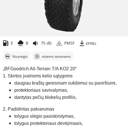
E
B
75 db
PMSF
EPREL
Visureigis
visiems sezonams
„BFGoodrich All-Terrain T/A KO2 20“
1. Skirtos įvairioms kelio sąlygoms
daugiau kraštų geresniam sukibimui su paviršiumi,
protektoriaus savivalymas,
dantytas pečių blokelių profilis,
2. Padidintas patvarumas
tolygus slėgio pasiskirstymas,
tolygus protektoriaus dėvėjimasis,