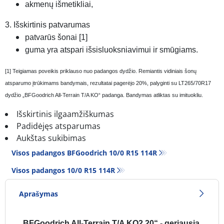
akmenų išmetikliai,
3. Išskirtinis patvarumas
patvarūs šonai [1]
guma yra atspari išsisluoksniavimui ir smūgiams.
[1] Teigiamas poveikis priklauso nuo padangos dydžio. Remiantis vidiniais šonų
atsparumo įtrūkimams bandymais, rezultatai pagerėjo 20%, palyginti su LT265/70R17
dydžio „BFGoodrich All-Terrain T/A KO“ padanga. Bandymas atliktas su imituokliu.
Išskirtinis ilgaamžiškumas
Padidėjęs atsparumas
Aukštas sukibimas
Visos padangos BFGoodrich 10/0 R15 114R
Visos padangos‎ 10/0 R15 114R
Aprašymas
„BFGoodrich All-Terrain T/A KO2 20“ - geriausia