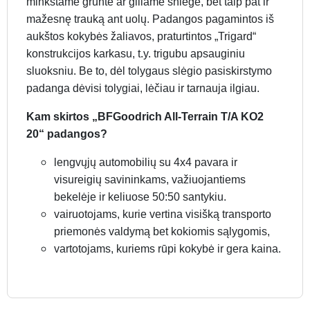
minkštame grunte ar giliame sniege, bet taip pat ir
mažesnę trauką ant uolų. Padangos pagamintos iš
aukštos kokybės žaliavos, praturtintos „Trigard“
konstrukcijos karkasu, t.y. trigubu apsauginiu
sluoksniu. Be to, dėl tolygaus slėgio pasiskirstymo
padanga dėvisi tolygiai, lėčiau ir tarnauja ilgiau.
Kam skirtos „BFGoodrich All-Terrain T/A KO2
20“ padangos?
lengvųjų automobilių su 4x4 pavara ir
visureigių savininkams, važiuojantiems
bekelėje ir keliuose 50:50 santykiu.
vairuotojams, kurie vertina visišką transporto
priemonės valdymą bet kokiomis sąlygomis,
vartotojams, kuriems rūpi kokybė ir gera kaina.