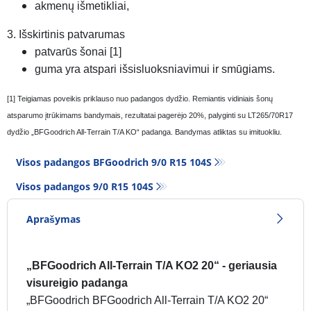
akmenų išmetikliai,
3. Išskirtinis patvarumas
patvarūs šonai [1]
guma yra atspari išsisluoksniavimui ir smūgiams.
[1] Teigiamas poveikis priklauso nuo padangos dydžio. Remiantis vidiniais šonų
atsparumo įtrūkimams bandymais, rezultatai pagerėjo 20%, palyginti su LT265/70R17
dydžio „BFGoodrich All-Terrain T/A KO“ padanga. Bandymas atliktas su imituokliu.
Visos padangos BFGoodrich 9/0 R15 104S
Visos padangos‎ 9/0 R15 104S
Aprašymas
„BFGoodrich All-Terrain T/A KO2 20“ - geriausia
visureigio padanga
„BFGoodrich BFGoodrich All-Terrain T/A KO2 20“