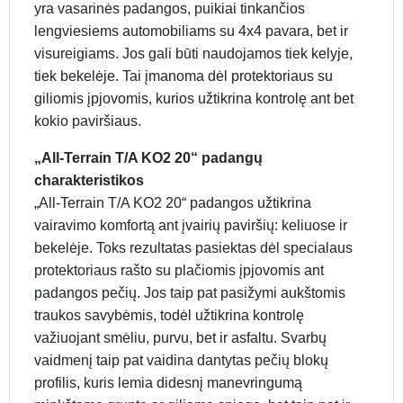
yra vasarinės padangos, puikiai tinkančios
lengviesiems automobiliams su 4x4 pavara, bet ir
visureigiams. Jos gali būti naudojamos tiek kelyje,
tiek bekelėje. Tai įmanoma dėl protektoriaus su
giliomis įpjovomis, kurios užtikrina kontrolę ant bet
kokio paviršiaus.
„All-Terrain T/A KO2 20“ padangų
charakteristikos
„All-Terrain T/A KO2 20“ padangos užtikrina
vairavimo komfortą ant įvairių paviršių: keliuose ir
bekelėje. Toks rezultatas pasiektas dėl specialaus
protektoriaus rašto su plačiomis įpjovomis ant
padangos pečių. Jos taip pat pasižymi aukštomis
traukos savybėmis, todėl užtikrina kontrolę
važiuojant smėliu, purvu, bet ir asfaltu. Svarbų
vaidmenį taip pat vaidina dantytas pečių blokų
profilis, kuris lemia didesnį manevringumą