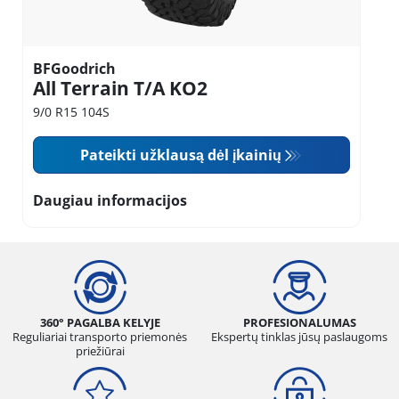
BFGoodrich
All Terrain T/A KO2
9/0 R15 104S
Pateikti užklausą dėl įkainių
Daugiau informacijos
360° PAGALBA KELYJE
PROFESIONALUMAS
Reguliariai transporto priemonės
Ekspertų tinklas jūsų paslaugoms
priežiūrai