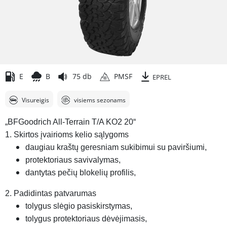
E
B
75 db
PMSF
EPREL
Visureigis
visiems sezonams
„BFGoodrich All-Terrain T/A KO2 20“
1. Skirtos įvairioms kelio sąlygoms
daugiau kraštų geresniam sukibimui su paviršiumi,
protektoriaus savivalymas,
dantytas pečių blokelių profilis,
2. Padidintas patvarumas
tolygus slėgio pasiskirstymas,
tolygus protektoriaus dėvėjimasis,