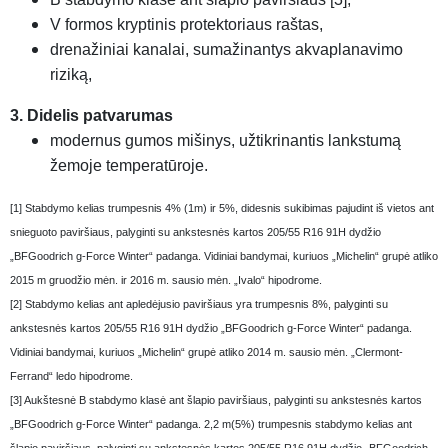
V formos kryptinis protektoriaus raštas,
drenažiniai kanalai, sumažinantys akvaplanavimo
riziką,
3. Didelis patvarumas
modernus gumos mišinys, užtikrinantis lankstumą
žemoje temperatūroje.
[1] Stabdymo kelias trumpesnis 4% (1m) ir 5%, didesnis sukibimas pajudint iš vietos ant
snieguoto paviršiaus, palyginti su ankstesnės kartos 205/55 R16 91H dydžio
„BFGoodrich g-Force Winter“ padanga. Vidiniai bandymai, kuriuos „Michelin“ grupė atliko
2015 m gruodžio mėn. ir 2016 m. sausio mėn. „Ivalo“ hipodrome.
[2] Stabdymo kelias ant apledėjusio paviršiaus yra trumpesnis 8%, palyginti su
ankstesnės kartos 205/55 R16 91H dydžio „BFGoodrich g-Force Winter“ padanga.
Vidiniai bandymai, kuriuos „Michelin“ grupė atliko 2014 m. sausio mėn. „Clermont-
Ferrand“ ledo hipodrome.
[3] Aukštesnė B stabdymo klasė ant šlapio paviršiaus, palyginti su ankstesnės kartos
„BFGoodrich g-Force Winter“ padanga. 2,2 m(5%) trumpesnis stabdymo kelias ant
šlapio paviršiaus, palyginti su ankstesnės kartos 205/55 R16 91H dydžio „BFGoodrich