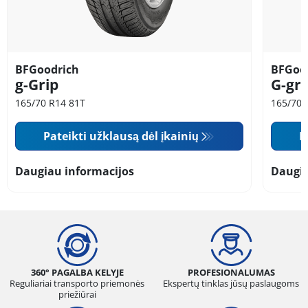
BFGoodrich
BFGoo
g-Grip
G-gri
165/70 R14 81T
165/70 
Pateikti užklausą dėl įkainių
P
Daugiau informacijos
Daugia
360° PAGALBA KELYJE
PROFESIONALUMAS
Reguliariai transporto priemonės
Ekspertų tinklas jūsų paslaugoms
priežiūrai