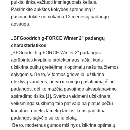
puikiai tinka važiuoti ir snieguotais keliais.
Pasirinkite aukštos kokybės sprendimą ir
pasinaudokite nemokama 12 mėnesių padangų
apsauga.
„BFGoodrich g-FORCE Winter 2“ padangų
charakteristikos
„BFGoodrich g-FORCE Winter 2“ padangos
aprūpintos kryptiniu protektoriaus raštu, kuris
užtikrina puikų greitėjimą ir optimalų našumą žiemos
sąlygomis. Be to, V formos grioveliai užtikrina
efektyvų vandens, purvo ir sniego pašalinimą iš po
padangos, dėl ko mažėja pavojingo akvaplanavimo
atsiradimo rizika [1]. Svarbų vaidmenį užtikrinant
veiksmingą sukibimą taip pat vaidina platūs pečių
kanalai ir didelis lamelių tankis, kuris padidina
padangos sąlyčio su keliu plotą.
Be to, modernus gumos mišinys užtikrina optimalų