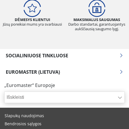
DĖMESYS KLIENTUI
MAKSIMALUS SAUGUMAS
Jūsų poreikiai mums yra svarbiausi
Darbo standartai, garantuojantys
aukščiausią saugumo lygį.
SOCIALINIUOSE TINKLUOSE
EUROMASTER (LIETUVA)
„Euromaster“ Europoje
Išskleisti
Slapukų naudojimas
Bendrosios sąlygos