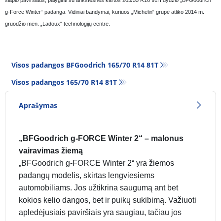
g-Force Winter“ padanga. Vidiniai bandymai, kuriuos „Michelin“ grupė atliko 2014 m.
gruodžio mėn. „Ladoux“ technologijų centre.
Visos padangos BFGoodrich 165/70 R14 81T
Visos padangos‎ 165/70 R14 81T
Aprašymas
„BFGoodrich g-FORCE Winter 2“ – malonus
vairavimas žiemą
„BFGoodrich g-FORCE Winter 2“ yra žiemos
padangų modelis, skirtas lengviesiems
automobiliams. Jos užtikrina saugumą ant bet
kokios kelio dangos, bet ir puikų sukibimą. Važiuoti
apledėjusiais paviršiais yra saugiau, tačiau jos