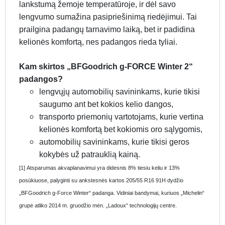
lankstumą žemoje temperatūroje, ir dėl savo
lengvumo sumažina pasipriešinimą riedėjimui. Tai
prailgina padangų tarnavimo laiką, bet ir padidina
kelionės komfortą, nes padangos rieda tyliai.
Kam skirtos „BFGoodrich g-FORCE Winter 2“
padangos?
lengvųjų automobilių savininkams, kurie tikisi
saugumo ant bet kokios kelio dangos,
transporto priemonių vartotojams, kurie vertina
kelionės komfortą bet kokiomis oro sąlygomis,
automobilių savininkams, kurie tikisi geros
kokybės už patrauklią kainą.
[1] Atsparumas akvaplanavimui yra didesnis 8% tiesiu keliu ir 13%
posūkiuose, palyginti su ankstesnės kartos 205/55 R16 91H dydžio
„BFGoodrich g-Force Winter“ padanga. Vidiniai bandymai, kuriuos „Michelin“
grupė atliko 2014 m. gruodžio mėn. „Ladoux“ technologijų centre.