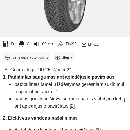
D
C
69 db
PMSF
EPREL
Lengvasis automobilis
žiema
„BFGoodrich g-FORCE Winter 2“
1. Padidintas saugumas ant apledėjusio paviršiaus
patobulintas lamelių išdėstymas geresniam sukibimui
ir optimaliai traukai [1],
naujas gumos mišinys, sutrumpinantis stabdymo kelią
ant apledėjusio paviršiaus [2],
2. Efektyvus vandens pašalinimas
B stabdymo klasė ant šlapio paviršiaus [3],