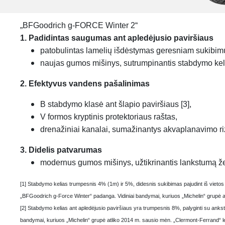
„BFGoodrich g-FORCE Winter 2“
1. Padidintas saugumas ant apledėjusio paviršiaus
patobulintas lamelių išdėstymas geresniam sukibimui 
naujas gumos mišinys, sutrumpinantis stabdymo kelią
2. Efektyvus vandens pašalinimas
B stabdymo klasė ant šlapio paviršiaus [3],
V formos kryptinis protektoriaus raštas,
drenažiniai kanalai, sumažinantys akvaplanavimo ri
3. Didelis patvarumas
modernus gumos mišinys, užtikrinantis lankstumą ž
[1] Stabdymo kelias trumpesnis 4% (1m) ir 5%, didesnis sukibimas pajudint iš vieto
„BFGoodrich g-Force Winter“ padanga. Vidiniai bandymai, kuriuos „Michelin“ grupė a
[2] Stabdymo kelias ant apledėjusio paviršiaus yra trumpesnis 8%, palyginti su an
bandymai, kuriuos „Michelin“ grupė atliko 2014 m. sausio mėn. „Clermont-Ferrand“ 