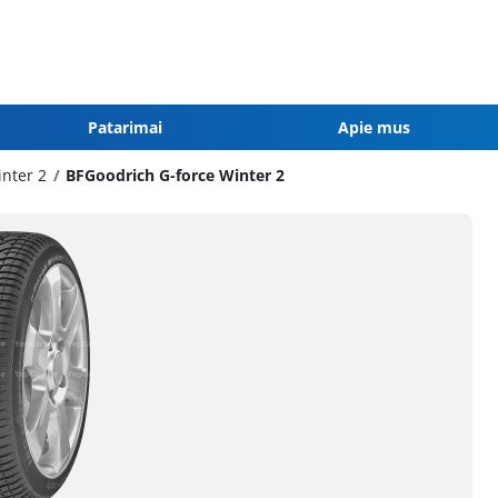
Patarimai
Apie mus
inter 2
BFGoodrich G-force Winter 2