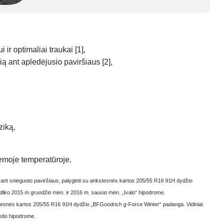
ir optimaliai traukai [1],
 ant apledėjusio paviršiaus [2],
ziką,
emoje temperatūroje.
s ant snieguoto paviršiaus, palyginti su ankstesnės kartos 205/55 R16 91H dydžio
tliko 2015 m gruodžio mėn. ir 2016 m. sausio mėn. „Ivalo“ hipodrome.
kstesnės kartos 205/55 R16 91H dydžio „BFGoodrich g-Force Winter“ padanga. Vidiniai
ledo hipodrome.