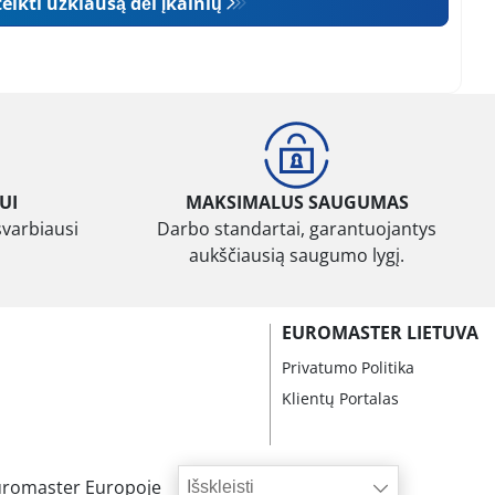
eikti užklausą dėl įkainių
UI
MAKSIMALUS SAUGUMAS
svarbiausi
Darbo standartai, garantuojantys
aukščiausią saugumo lygį.
EUROMASTER LIETUVA
Privatumo Politika
Klientų Portalas
uromaster Europoje
Išskleisti