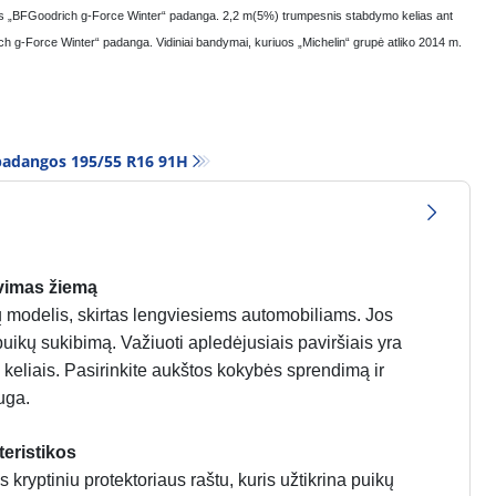
rtos „BFGoodrich g-Force Winter“ padanga. 2,2 m(5%) trumpesnis stabdymo kelias ant
h g-Force Winter“ padanga. Vidiniai bandymai, kuriuos „Michelin“ grupė atliko 2014 m.
padangos‎ 195/55 R16 91H
vimas žiemą
odelis, skirtas lengviesiems automobiliams. Jos
puikų sukibimą. Važiuoti apledėjusiais paviršiais yra
is keliais. Pasirinkite aukštos kokybės sprendimą ir
uga.
eristikos
yptiniu protektoriaus raštu, kuris užtikrina puikų