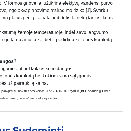
, V formos grioveliai užtikrina efektyvų vandens, purvo
avojingo akvaplanavimo atsiradimo rizika [1]. Svarbų
na platūs pečių kanalai ir didelis lamelių tankis, kuris
nkstumą žemoje temperatūroje, ir dėl savo lengvumo
ngų tarnavimo laiką, bet ir padidina kelionės komfortą,
dangos?
saugumo ant bet kokios kelio dangos,
kelionės komfortą bet kokiomis oro sąlygomis,
bės už patrauklią kainą.
e, palyginti su ankstesnės kartos 205/55 R16 91H dydžio „BFGoodrich g-Force
uodžio mėn. „Ladoux“ technologijų centre.
Jus Sudominti