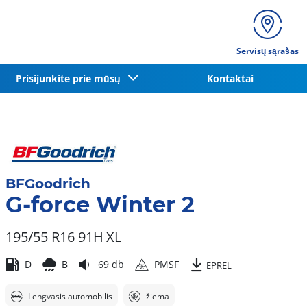
Servisų sąrašas
Prisijunkite prie mūsų
Kontaktai
BFGoodrich
G-force Winter 2
195/55 R16 91H
XL
D
B
69 db
PMSF
EPREL
Lengvasis automobilis
žiema