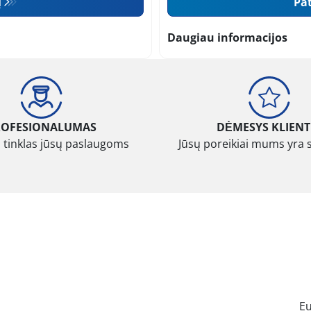
ų
Pat
Daugiau informacijos
ROFESIONALUMAS
DĖMESYS KLIENT
 tinklas jūsų paslaugoms
Jūsų poreikiai mums yra 
E