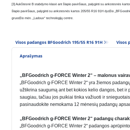
[3] Aukštesnė B stabdymo klasė ant šlapio paviršiaus, palyginti su ankstesnės ka
šlapio paviršiaus, palyginti su ankstesnės kartos 205/55 R16 91H dydžio „BFGoodric
gruodžio mėn. „Ladoux“ technologijų centre.
Visos padangos BFGoodrich 195/55 R16 91H
Visos 
Aprašymas
„BFGoodrich g-FORCE Winter 2“ – malonus vaira
„BFGoodrich g-FORCE Winter 2“ yra žiemos padangų m
užtikrina saugumą ant bet kokios kelio dangos, bet ir 
saugiau, tačiau jos puikiai tinka važiuoti ir snieguota
pasinaudokite nemokama 12 mėnesių padangų apsa
„BFGoodrich g-FORCE Winter 2“ padangų charakt
„BFGoodrich g-FORCE Winter 2“ padangos aprūpintos kr