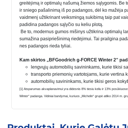
greitėjimą ir optimalų našumą žiemos sąlygomis. Be to
ir sniego pašalinimą iš po padangos, dėl ko mažėja p
vaidmenį užtikrinant veiksmingą sukibimą taip pat vaidi
padidina padangos sąlyčio su keliu plotą.
Be to, modernus gumos mišinys užtikrina optimalų la
sumažina pasipriešinimą riedėjimui. Tai prailgina pada
nes padangos rieda tyliai.
Kam skirtos „BFGoodrich g-FORCE Winter 2“ pa
lengvųjų automobilių savininkams, kurie tikisi 
transporto priemonių vartotojams, kurie vertina 
automobilių savininkams, kurie tikisi geros koky
[1] Atsparumas akvaplanavimui yra didesnis 8% tiesiu keliu ir 13% posūkiuos
Winter“ padanga. Vidiniai bandymai, kuriuos „Michelin“ grupė atliko 2014 m. gr
Produktai, Kurie Galėtų 