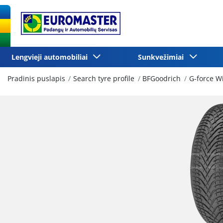
Lengvieji automobiliai
Sunkvežimiai
Pradinis puslapis
Search tyre profile
BFGoodrich
G-force W