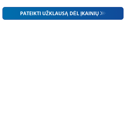
PATEIKTI UŽKLAUSĄ DĖL ĮKAINIŲ